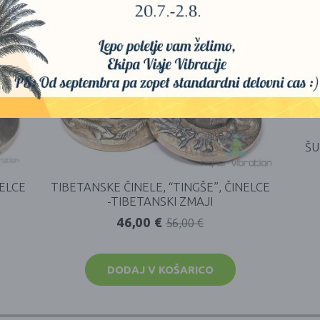
ŠU
NELCE
TIBETANSKE ČINELE, “TINGŠE”, ČINELCE
-TIBETANSKI ZMAJI
46,00
€
56,00
€
DODAJ V KOŠARICO