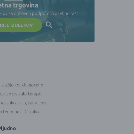
etna trgovina
iklov za duhovno podporo in osebno rast
RIJE IZDELKOV
o služijo kot dragoceno
 so izvajalci terapij,
natanko tisto, kar v tem
 ter prinesli še kako
vljudno