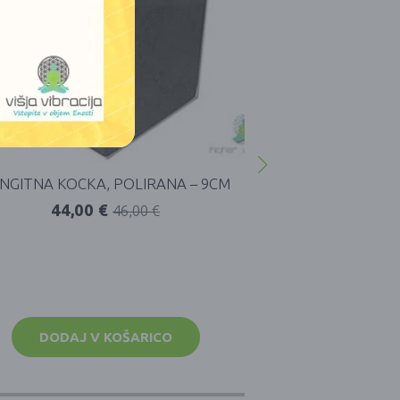
NGITNA KOCKA, POLIRANA – 9CM
44,00
€
46,00
€
ŠUNGIT KRO
(VGR
33,0
DODAJ V KOŠARICO
DODAJ 