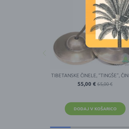
TIBETANSKE ČINELE, “TINGŠE”, ČI
55,00
€
65,00
€
DODAJ V KOŠARICO