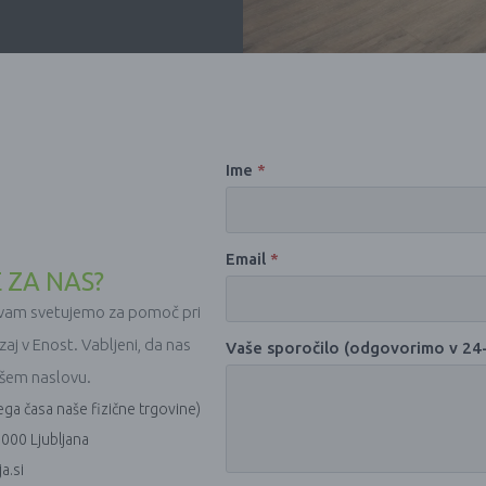
Ime
*
Email
*
 ZA NAS?
m vam svetujemo za pomoč pri
azaj v Enost. Vabljeni, da nas
Vaše sporočilo (odgovorimo v 24
ašem naslovu.
ga časa naše fizične trgovine)
000 Ljubljana
a.si