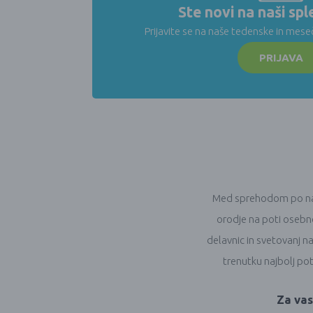
Ste novi na naši sple
Prijavite se na naše tedenske in mese
PRIJAVA
Med sprehodom po naši 
orodje na poti osebno
delavnic in svetovanj n
trenutku najbolj pot
Za vas