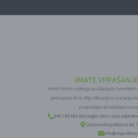
IMATE VPRAŠANJE
Veseli bomo vsakega vprašanja in z veselje
prebujanju Srca, Višje Vibracije in vračanju n
povprašate ali obiščete na n
040 789 683 (dosegljivi smo v času odpiralne
Cesta Andreja Bitenca 68, 1
info@visja-vibracij