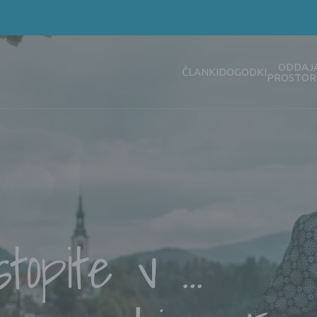
ODDAJ
ČLANKI
DOGODKI
PROSTOR
topite v ...