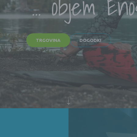
... objem Eno
TRGOVINA
DOGODKI