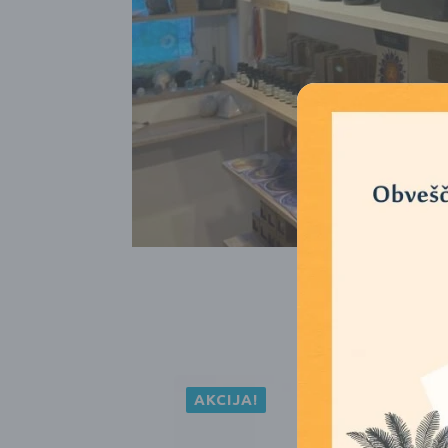
N
AKCIJA!