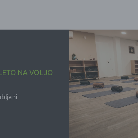
 LETO NA VOLJO
bljani