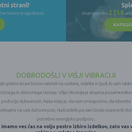
tni strani?
Spl
2758
čne novice in ugodnosti
Imamo preko
art
KATEGO
DOBRODOŠLI V VIŠJI VIBRACIJI
spletni strani boste naleteli na vsebine, izdelke in ljudi, ki vam lahk
stnega in duhovnega razvoja. Višja Vibracija je skupina posameznikov, ki
a področju duhovnosti. Naša vizija je, da vam omogočimo, da izberete 
rebujete na vaši duhovni poti. Naši izdelki pa vam bodo popestrili dom
potrebno energijsko podporo.
 imamo ves čas na voljo pestro izbiro izdelkov, zato vas 