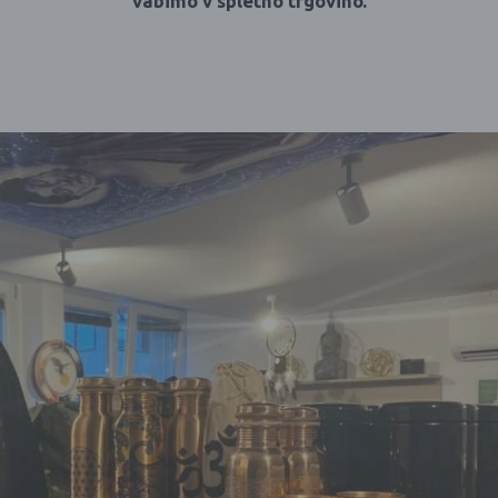
vabimo v spletno trgovino.