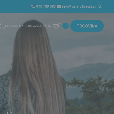
040 789 683
info@visja-vibracija.si
Search
for:
A
TRGOVINA
O NAS
RAZSTAVA
ZALOŽBA
0
OV