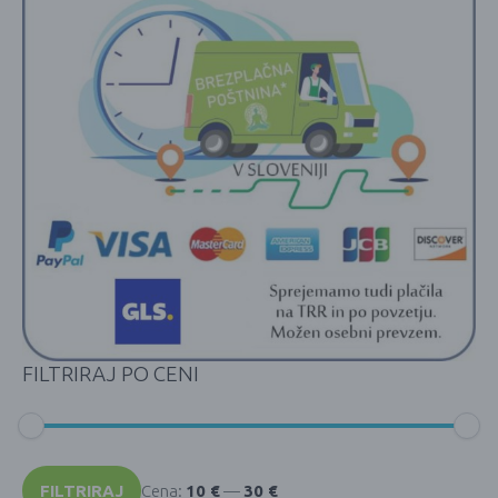
FILTRIRAJ PO CENI
Min
Max
cena
cena
FILTRIRAJ
Cena:
10 €
—
30 €