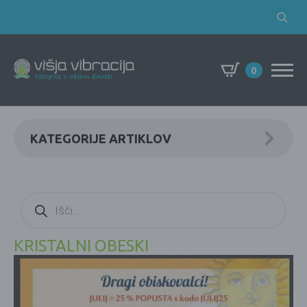
Search
for:
0
KATEGORIJE ARTIKLOV
Products
search
KRISTALNI OBESKI