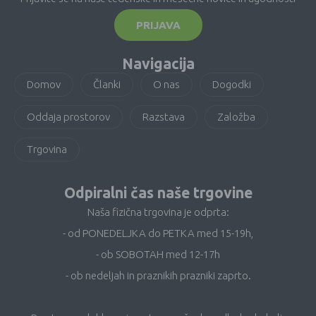
PRIJAVA
Navigacija
Domov
Članki
O nas
Dogodki
Oddaja prostorov
Razstava
Založba
Trgovina
Odpiralni čas naše trgovine
Naša fizična trgovina je odprta:
- od PONEDELJKA do PETKA med 15-19h,
- ob SOBOTAH med 12-17h
- ob nedeljah in praznikih prazniki zaprto.