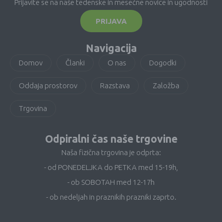
Prijavite se na naše tedenske in mesečne novice in ugodnosti
PRIJAVA
Navigacija
Domov
Članki
O nas
Dogodki
Oddaja prostorov
Razstava
Založba
Trgovina
Odpiralni čas naše trgovine
Naša fizična trgovina je odprta:
- od PONEDELJKA do PETKA med 15-19h,
- ob SOBOTAH med 12-17h
- ob nedeljah in praznikih prazniki zaprto.