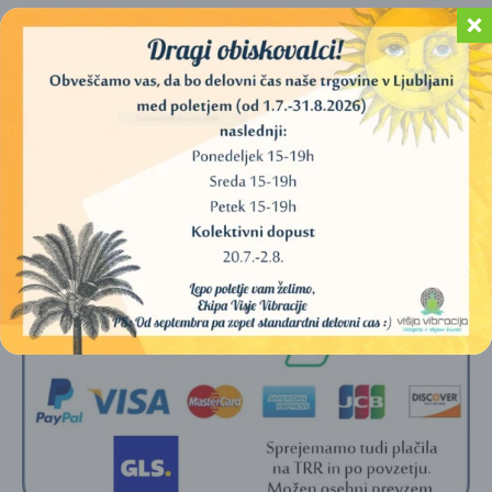
60,00
€
64,00
€
DODAJ V KOŠARICO