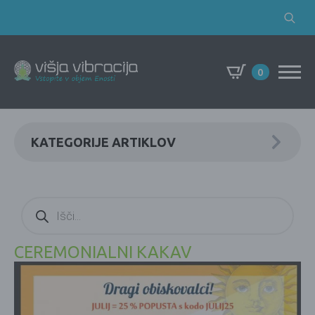
Search
for:
0
KATEGORIJE ARTIKLOV
Products
search
CEREMONIALNI KAKAV