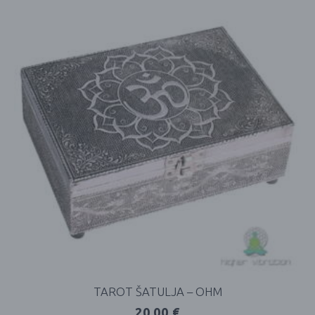
TAROT ŠATULJA – OHM
20,00
€