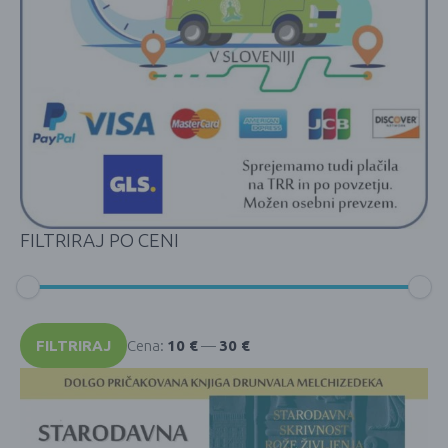
FILTRIRAJ PO CENI
Min
Max
cena
cena
FILTRIRAJ
Cena:
10 €
—
30 €