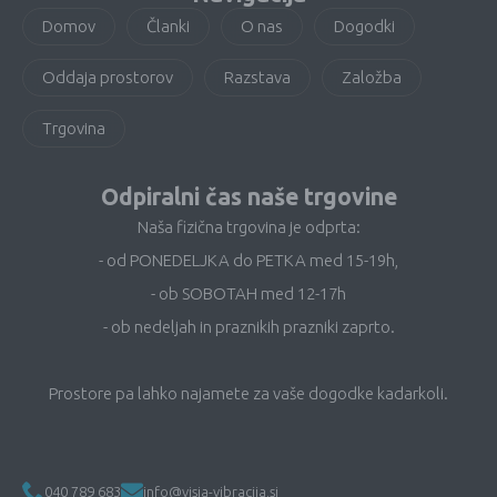
Domov
Članki
O nas
Dogodki
Oddaja prostorov
Razstava
Založba
Trgovina
Odpiralni čas naše trgovine
Naša fizična trgovina je odprta:
- od PONEDELJKA do PETKA med 15-19h,
- ob SOBOTAH med 12-17h
- ob nedeljah in praznikih prazniki zaprto.
Prostore pa lahko najamete za vaše dogodke kadarkoli.
040 789 683
info@visja-vibracija.si