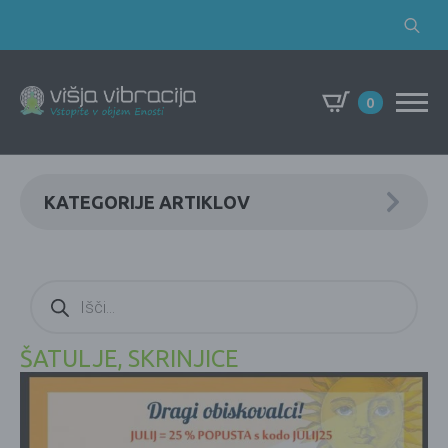
Search
for:
0
KATEGORIJE ARTIKLOV
Products
search
ŠATULJE, SKRINJICE