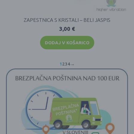
ZAPESTNICA S KRISTALI – BELI JASPIS
3,00
€
DODAJ V KOŠARICO
1
2
3
4
→