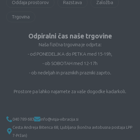
Oddaja prostorov
Razstava
Založba
Trgovina
Odpiralni čas naše trgovine
Naša fizična trgovina je odprta:
- od PONEDELJKA do PETKA med 15-19h,
- ob SOBOTAH med 12-17h
- ob nedeljah in praznikih prazniki zaprto.
Prostore pa lahko najamete za vaše dogodke kadarkoli.
040 789 683
info@visja-vibracija.si
Cesta Andreja Bitenca 68, Ljubljana (končna avtobusna postaja LPP
7-Pržan)