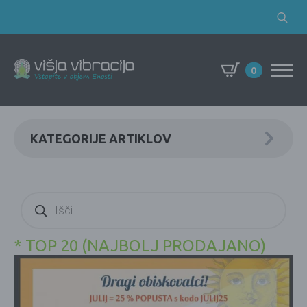
Search
for:
0
KATEGORIJE ARTIKLOV
Products
search
* TOP 20 (NAJBOLJ PRODAJANO)