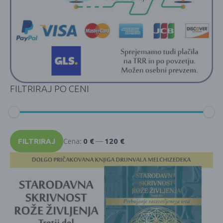
FILTRIRAJ PO CENI
Min
Max
cena
cena
FILTRIRAJ
Cena:
0 €
—
120 €