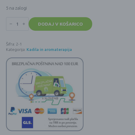
5 na zalogi
AROMAFUME
eterično
DODAJ V KOŠARICO
olje
Naturals
POPROVA
META
Šifra:
2-1
(10mL)
Kategorija:
Kadila in aromaterapija
količina