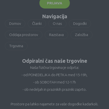
PRIJAVA
Navigacija
Domov
Članki
O nas
Dogodki
Oddaja prostorov
Razstava
Založba
Trgovina
Odpiralni čas naše trgovine
Naša fizična trgovina je odprta:
- od PONEDELJKA do PETKA med 15-19h,
- ob SOBOTAH med 12-17h
- ob nedeljah in praznikih prazniki zaprto.
Prostore pa lahko najamete za vaše dogodke kadarkoli.