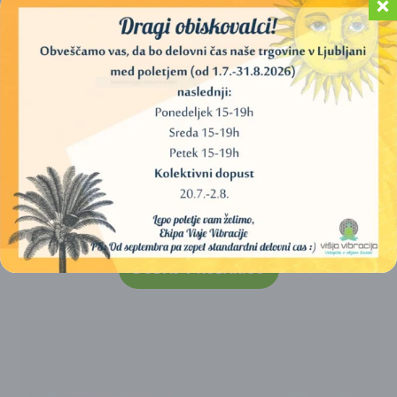
ŽAJBELJ ČRNI (BLACK SAGE) – 10 CM
10,00
€
DODAJ V KOŠARICO