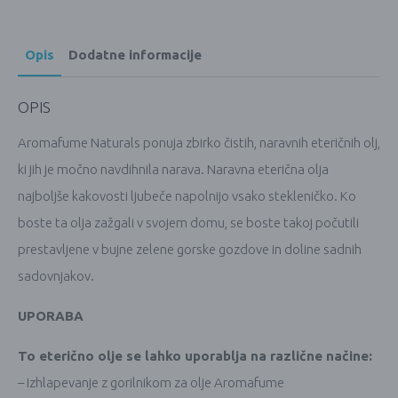
Opis
Dodatne informacije
OPIS
Aromafume Naturals ponuja zbirko čistih, naravnih eteričnih olj,
ki jih je močno navdihnila narava. Naravna eterična olja
najboljše kakovosti ljubeče napolnijo vsako stekleničko. Ko
boste ta olja zažgali v svojem domu, se boste takoj počutili
prestavljene v bujne zelene gorske gozdove in doline sadnih
sadovnjakov.
UPORABA
To eterično olje se lahko uporablja na različne načine:
– Izhlapevanje z gorilnikom za olje Aromafume