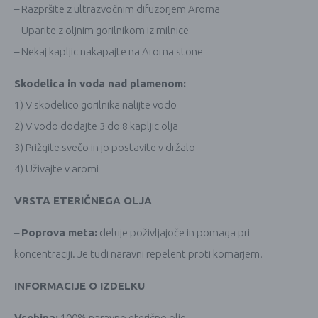
– Razpršite z ultrazvočnim difuzorjem Aroma
– Uparite z oljnim gorilnikom iz milnice
– Nekaj kapljic nakapajte na Aroma stone
Skodelica in voda nad plamenom:
1) V skodelico gorilnika nalijte vodo
2) V vodo dodajte 3 do 8 kapljic olja
3) Prižgite svečo in jo postavite v držalo
4) Uživajte v aromi
VRSTA ETERIČNEGA OLJA
–
Poprova meta:
deluje poživljajoče in pomaga pri
koncentraciji. Je tudi naravni repelent proti komarjem.
INFORMACIJE O IZDELKU
Vsebina:
100% naravno eterično olje