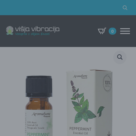
Search
for:
0