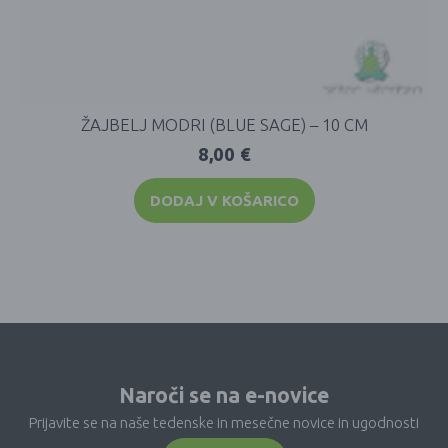
ŽAJBELJ MODRI (BLUE SAGE) – 10 CM
8,00
€
DODAJ V KOŠARICO
Naroči se na e-novice
Prijavite se na naše tedenske in mesečne novice in ugodnosti