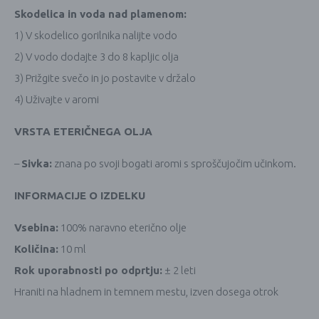
Skodelica in voda nad plamenom:
1) V skodelico gorilnika nalijte vodo
2) V vodo dodajte 3 do 8 kapljic olja
3) Prižgite svečo in jo postavite v držalo
4) Uživajte v aromi
VRSTA ETERIČNEGA OLJA
–
Sivka:
znana po svoji bogati aromi s sproščujočim učinkom.
INFORMACIJE O IZDELKU
Vsebina:
100% naravno eterično olje
Količina:
10 ml
Rok uporabnosti po odprtju:
± 2 leti
Hraniti na hladnem in temnem mestu, izven dosega otrok