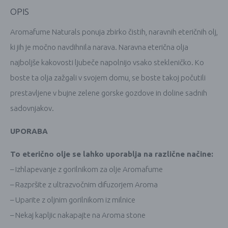
OPIS
Aromafume Naturals ponuja zbirko čistih, naravnih eteričnih olj,
ki jih je močno navdihnila narava. Naravna eterična olja
najboljše kakovosti ljubeče napolnijo vsako stekleničko. Ko
boste ta olja zažgali v svojem domu, se boste takoj počutili
prestavljene v bujne zelene gorske gozdove in doline sadnih
sadovnjakov.
UPORABA
To eterično olje se lahko uporablja na različne načine:
– Izhlapevanje z gorilnikom za olje Aromafume
– Razpršite z ultrazvočnim difuzorjem Aroma
– Uparite z oljnim gorilnikom iz milnice
– Nekaj kapljic nakapajte na Aroma stone