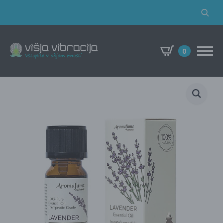
Search
for:
0