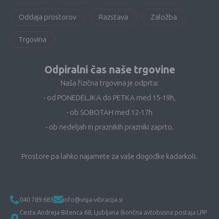
Oddaja prostorov
Razstava
Založba
Trgovina
Odpiralni čas naše trgovine
Naša fizična trgovina je odprta:
- od PONEDELJKA do PETKA med 15-19h,
- ob SOBOTAH med 12-17h
- ob nedeljah in praznikih prazniki zaprto.
Prostore pa lahko najamete za vaše dogodke kadarkoli.
040 789 683
info@visja-vibracija.si
Cesta Andreja Bitenca 68, Ljubljana (končna avtobusna postaja LPP