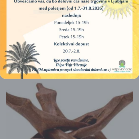
AGUA DE KANANGA – DIŠEČA VODA
19,00
€
DODAJ V KOŠARICO