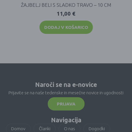
ŽAJBELJ BELI S SLADKO TRAVO – 10 CM
11,00
€
DODAJ V KOŠARICO
Naroči se na e-novice
Prijavite se na naše tedenske in mesečne novice in ugodnosti
PRIJAVA
Navigacija
Domov
Članki
O nas
Dogodki