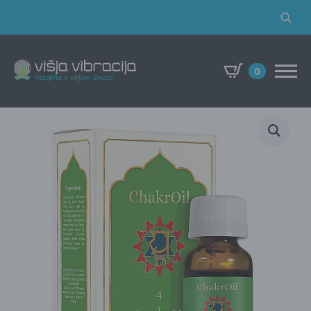
Search
for:
0