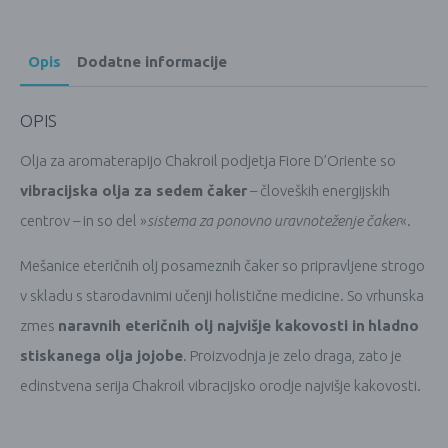
Opis
Dodatne informacije
OPIS
Olja za aromaterapijo Chakroil podjetja Fiore D’Oriente so
vibracijska olja za sedem čaker
– človeških energijskih
centrov – in so del »
sistema za ponovno uravnoteženje čaker
«.
Mešanice eteričnih olj posameznih čaker so pripravljene strogo
v skladu s starodavnimi učenji holistične medicine. So vrhunska
zmes
naravnih eteričnih olj najvišje kakovosti in
hladno
stiskanega olja jojobe
. Proizvodnja je zelo draga, zato je
edinstvena serija Chakroil vibracijsko orodje najvišje kakovosti.