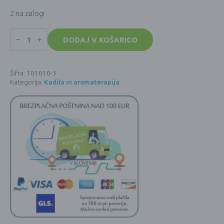
2 na zalogi
ChakrOil
vibracijska
DODAJ V KOŠARICO
olja
za
sedem
čaker
Šifra:
101010-3
4.
Kategorija:
Kadila in aromaterapija
-
SRČNA
ČAKRA
(10mL)
količina