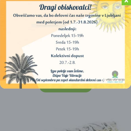
AROMAFUME (SVETI LES/PALO SANTO) – V SPREJU
(100 ML)
15,00
€
DODAJ V KOŠARICO