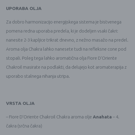
UPORABA OLJA
Za dobro harmonizacijo energijskega sistema je bistvenega
pomena redna uporaba predela, ki je dodeljen vsaki čakri:
nanesite 2-3 kapljice trikrat dnevno, z nežno masažo na predel.
Aroma olja Chakra lahko nanesete tudi na refleksne cone pod
stopali. Poleg tega lahko aromatična olja Fiore D’Oriente
Chakroil masirate na podlakti, da delujejo kot aromaterapija z
uporabo stalnega nihanja utripa.
VRSTA OLJA
– Fiore D’Oriente Chakroil Chakra aroma olje
Anahata
– 4.
čakra (srčna čakra)