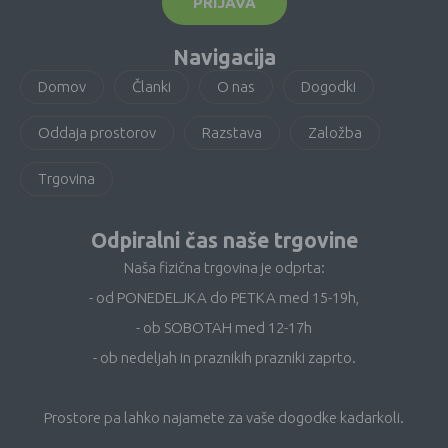
PRIJAVA
Navigacija
Domov
Članki
O nas
Dogodki
Oddaja prostorov
Razstava
Založba
Trgovina
Odpiralni čas naše trgovine
Naša fizična trgovina je odprta:
- od PONEDELJKA do PETKA med 15-19h,
- ob SOBOTAH med 12-17h
- ob nedeljah in praznikih prazniki zaprto.
Prostore pa lahko najamete za vaše dogodke kadarkoli.