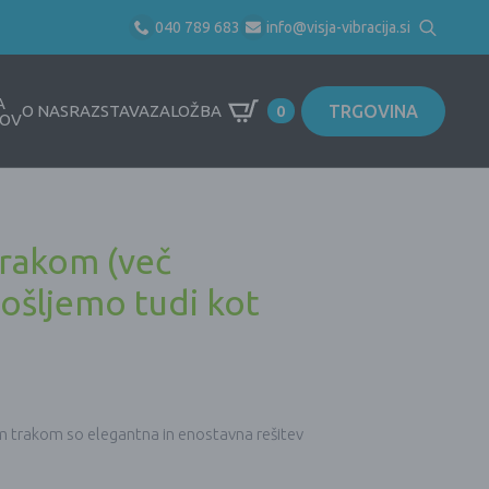
040 789 683
info@visja-vibracija.si
Search
for:
A
TRGOVINA
O NAS
RAZSTAVA
ZALOŽBA
0
OV
 trakom (več
pošljemo tudi kot
im trakom so elegantna in enostavna rešitev