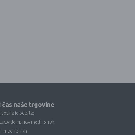
i čas naše trgovine
trgovina je odprta:
LJKA do PETKA med 15-19h,
H med 12-17h