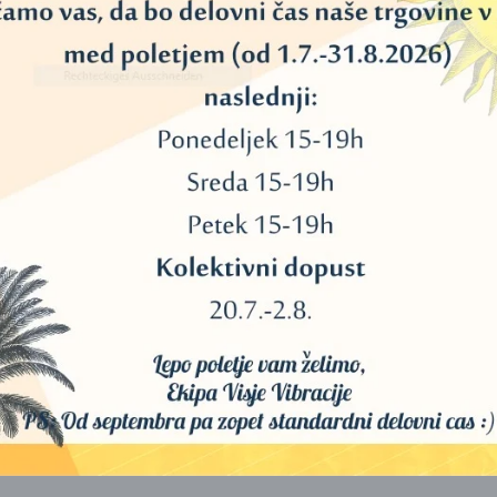
lna za izdelke, kot so skodelice ali dekorativni izdelki, eterična olja, sp
enostavno shranjevanje in pošiljanje, priložen pa je že pritrjen saten
i, ter v bež (slonokoščeni) barvi srednje velikosti.
a. Škatla je enostavna za sestavljanje z lepljivimi vogali.
ašim naročilom, bomo
:
)