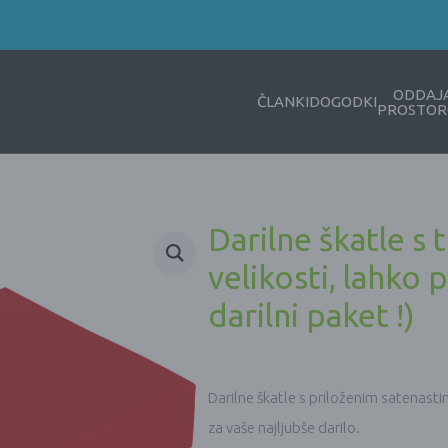
ODDAJ
ČLANKI
DOGODKI
PROSTOR
Darilne škatle s
velikosti, lahko 
darilni paket !)
Darilne škatle s priloženim satenast
za vaše najljubše darilo.