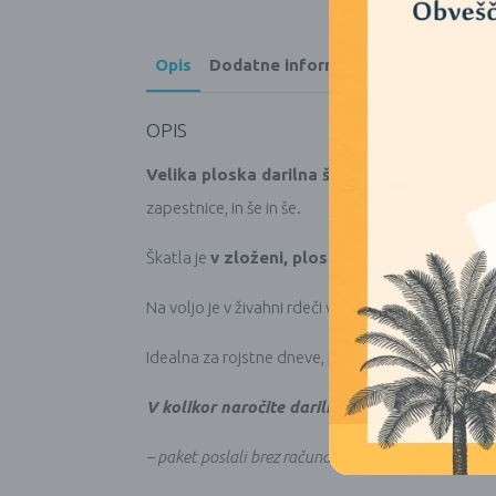
Opis
Dodatne informacije
OPIS
Velika ploska darilna škatla s trakom
je idea
zapestnice, in še in še.
Škatla je
v zloženi, ploski obliki
, kar omogoča 
Na voljo je v živahni rdeči v veliki in majhni izvedb
Idealna za rojstne dneve, poroke ali poslovna daril
V kolikor naročite darilno škatlo skupaj z v
– paket poslali brez računa (prejmete ga po emailu