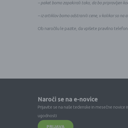
– paket bomo zapakirali tako, da bo pripravljen kot
– iz artiklov bomo odstranili cene, v kolikor so na a
Ob naročilu le pazite, da vpišete pravilno telefo
Naroči se na e-novice
Prijavite se na naše tedenske in mesečne novice i
ugodnosti
PRIJAVA