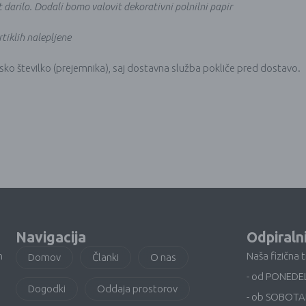
 darilo. Dodali bomo valovit dekorativni polnilni papir
rtiklih nalepljene
nsko številko (prejemnika), saj dostavna služba pokliče pred dostavo.
Navigacija
Odpiraln
n
Naša fizična 
Domov
Članki
O nas
- od PONEDE
Dogodki
Oddaja prostorov
- ob SOBOTA