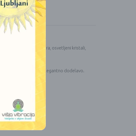
reji za osvežitev prostora, osvetljeni kristali,
ast trak za preprosto, a elegantno dodelavo.