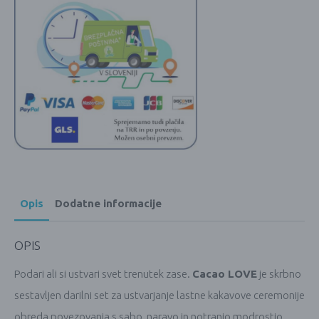
Opis
Dodatne informacije
OPIS
Podari ali si ustvari svet trenutek zase.
Cacao LOVE
je skrbno
sestavljen darilni set za ustvarjanje lastne kakavove ceremonije
obreda povezovanja s sabo, naravo in notranjo modrostjo.