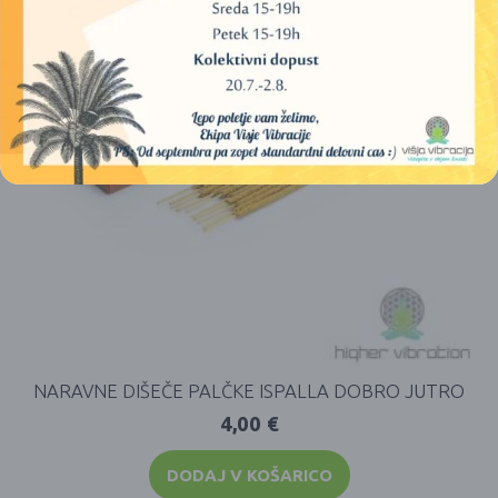
NARAVNE DIŠEČE PALČKE ISPALLA DOBRO JUTRO
4,00
€
DODAJ V KOŠARICO