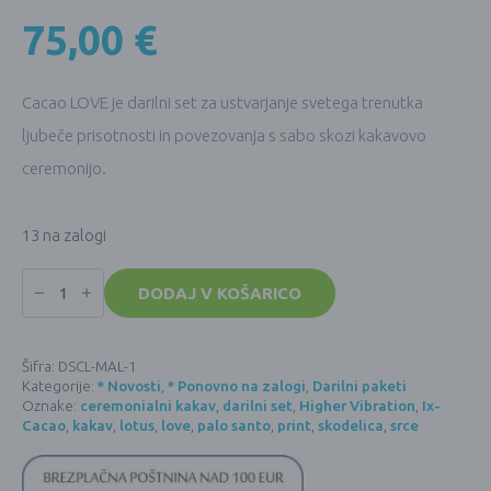
75,00
€
Cacao LOVE je darilni set za ustvarjanje svetega trenutka
ljubeče prisotnosti in povezovanja s sabo skozi kakavovo
ceremonijo.
13 na zalogi
Darilni
set
DODAJ V KOŠARICO
Cacao
LOVE
Mama
Amor
Šifra:
DSCL-MAL-1
+
Kategorije:
* Novosti
,
* Ponovno na zalogi
,
Darilni paketi
Lotus
količina
Oznake:
ceremonialni kakav
,
darilni set
,
Higher Vibration
,
Ix-
Cacao
,
kakav
,
lotus
,
love
,
palo santo
,
print
,
skodelica
,
srce