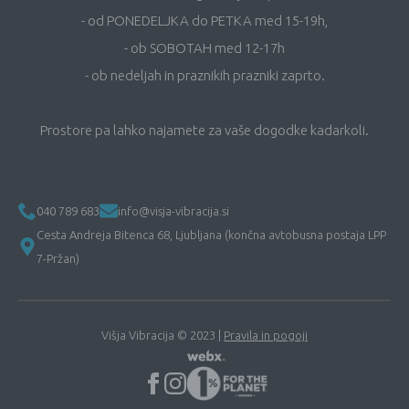
- od PONEDELJKA do PETKA med 15-19h,
- ob SOBOTAH med 12-17h
- ob nedeljah in praznikih prazniki zaprto.
Prostore pa lahko najamete za vaše dogodke kadarkoli.
040 789 683
info@visja-vibracija.si
Cesta Andreja Bitenca 68, Ljubljana (končna avtobusna postaja LPP
7-Pržan)
Višja Vibracija © 2023 |
Pravila in pogoji