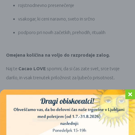
rojstnodnevno presenečenje
vsakogar, ki ceni naravno, sveto in srčno
podporo pri novih začetkih, prehodih, ritualih
Omejena količina na voljo do razprodaje zalog.
Naj te
Cacao LOVE
spomni, da si čas zate svet, srce tvoje
darilo, in vsak trenutek priložnost za ljubečo prisotnost.
PODOBNI IZDELKI