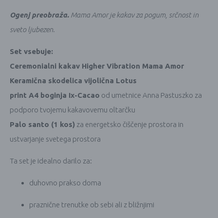
Ogenj preobraža.
Mama Amor je kakav za pogum, srčnost in
sveto ljubezen.
Set vsebuje:
Ceremonialni kakav Higher Vibration Mama Amor
Keramična skodelica vijolična Lotus
print A4 boginja Ix-Cacao
od umetnice Anna Pastuszko za
podporo tvojemu kakavovemu oltarčku
Palo santo (1 kos)
za energetsko čiščenje prostora in
ustvarjanje svetega prostora
Ta set je idealno darilo za:
duhovno prakso doma
praznične trenutke ob sebi ali z bližnjimi