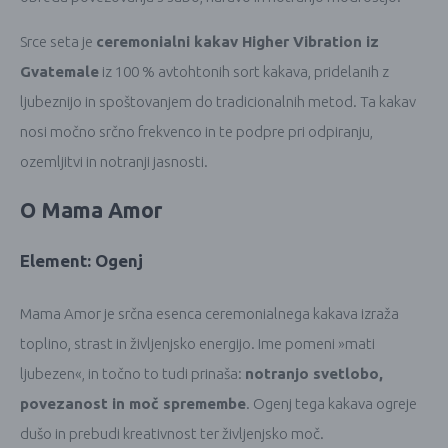
Srce seta je
ceremonialni kakav Higher Vibration iz
Gvatemale
iz 100 % avtohtonih sort kakava, pridelanih z
ljubeznijo in spoštovanjem do tradicionalnih metod. Ta kakav
nosi močno srčno frekvenco in te podpre pri odpiranju,
ozemljitvi in notranji jasnosti.
O Mama Amor
Element: Ogenj
Mama Amor je srčna esenca ceremonialnega kakava izraža
toplino, strast in življenjsko energijo. Ime pomeni »mati
ljubezen«, in točno to tudi prinaša:
notranjo svetlobo,
povezanost in moč spremembe
. Ogenj tega kakava ogreje
dušo in prebudi kreativnost ter življenjsko moč.