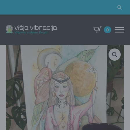
Search
for:
0