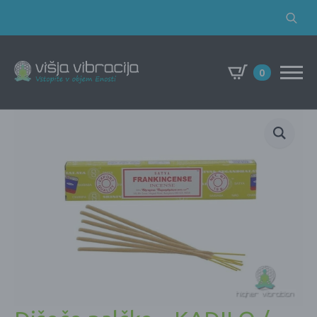
Search
for:
0