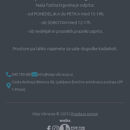
Naša fizična trgovina je odprta:
- od PONEDELJKA do PETKA med 15-19h,
- ob SOBOTAH med 12-17h
- ob nedeljah in praznikih prazniki zaprto.
Prostore pa lahko najamete za vaše dogodke kadarkoli.
040 789 683
info@visja-vibracija.si
Cesta Andreja Bitenca 68, Ljubljana (končna avtobusna postaja LPP
7-Pržan)
Višja Vibracija © 2023 |
Pravila in pogoji