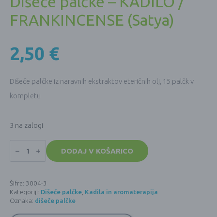
Dišeče palčke – KADILO /
FRANKINCENSE (Satya)
2,50
€
Dišeče palčke iz naravnih ekstraktov eteričnih olj, 15 palčk v
kompletu
3 na zalogi
Dišeče
palčke
DODAJ V KOŠARICO
-
KADILO
/
FRANKINCENSE
Šifra:
3004-3
(Satya)
Kategoriji:
Dišeče palčke
,
Kadila in aromaterapija
količina
Oznaka:
dišeče palčke