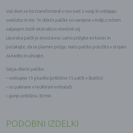
Vaš dom se bo transformiral v nov svet z vonji, ki oddajajo
svetlobo in mir. Te dišeče palčke so narejene v Indiji z ročnim
valjanjem čistih ekstraktov eteričnih olj
Uporaba palčk je enostavna: samo prižgite en konec in
počakajte, da se plamen prižge. Nato palčko položite v stojalo
za kadilo in uživajte.
Satya dišeče palčke:
– vsebujejo 15 g kadila (približno 15 palčk v škatlici)
– so pakirane v reciklirani embalaži
– gorijo približno 30 min
PODOBNI IZDELKI