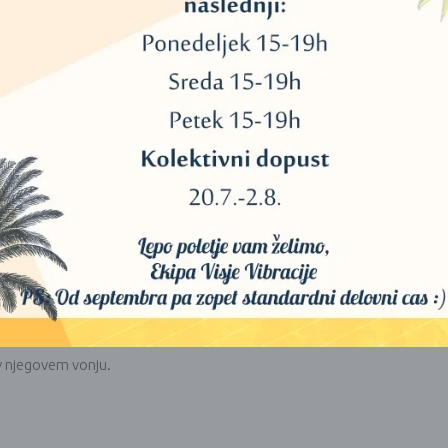
enje eteričnih olj ali voskov.
če premaknete gorilnik.
a uporablja tudi eterična olja:
 v njegovem vonju.