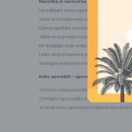
Navodila in varnostna opozorila
Uporabljajte samo v gorilniku, namenjenem za kurj
Vosek se pri segrevanju stopi in se lahko razlije, 
Oljnega gorilnika ne puščajte brez nadzora.
Taline ne segrevajte na štedilniku ali v ognju.
Ne dodajajte vode vosku.
Lahko obarva tkanine in površine.
Shranjujte na hladnem mestu.
Kako uporabiti – uporabite gorilnik, ki se g
1) En kos voska postavite v gorilnik na vrhu.
2) Prižgite čajno svečko in jo postavite v gorilnik.
3) Vosek se bo začel topiti in lahko boste uživali