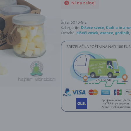
Ni na zalogi
Šifra:
6070-8-2
Kategorije:
Dišeče sveče
,
Kadila in aro
Oznake:
dišeči vosek
,
esence
,
gorilnik
,