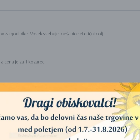
v za gorilnike. Vosek vsebuje mešanice eteričnih olj.
 a cena je za 1 kozarec
metovanja
ACH direktivo