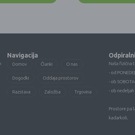
Navigacija
Odpiraln
n
Naša fizična 
Domov
Članki
O nas
- od PONEDE
Dogodki
Oddaja prostorov
- ob SOBOTA
- ob nedeljah 
Razstava
Založba
Trgovina
Prostore pa 
kadarkoli.