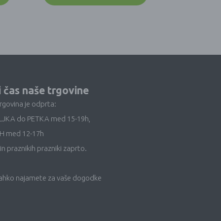
i čas naše trgovine
trgovina je odprta:
LJKA do PETKA med 15-19h,
H med 12-17h
in praznikih prazniki zaprto.
lahko najamete za vaše dogodke