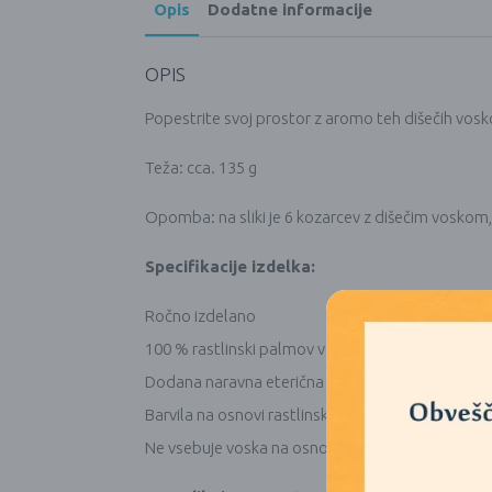
Opis
Dodatne informacije
OPIS
Popestrite svoj prostor z aromo teh dišečih vosko
Teža: cca. 135 g
Opomba: na sliki je 6 kozarcev z dišečim voskom,
Specifikacije izdelka:
Ročno izdelano
100 % rastlinski palmov vosek iz trajnostnega k
Dodana naravna eterična olja
Barvila na osnovi rastlinskega olja, skladna z RE
Ne vsebuje voska na osnovi nafte (parafina)