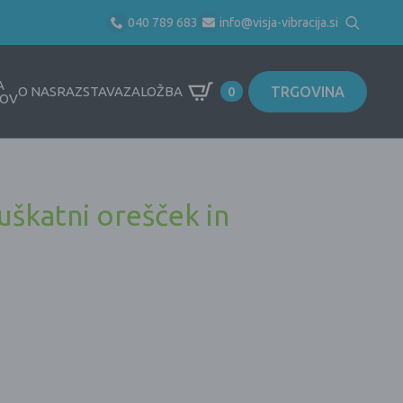
040 789 683
info@visja-vibracija.si
Search
for:
A
TRGOVINA
O NAS
RAZSTAVA
ZALOŽBA
0
OV
uškatni orešček in