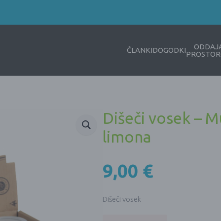
ODDAJ
ČLANKI
DOGODKI
PROSTOR
Dišeči vosek – M
limona
9,00
€
Dišeči vosek