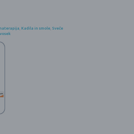
materapija
,
Kadila in smole
,
Sveče
vosek