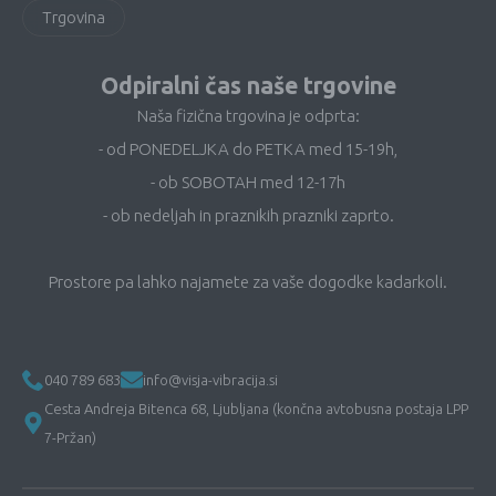
Trgovina
Odpiralni čas naše trgovine
Naša fizična trgovina je odprta:
- od PONEDELJKA do PETKA med 15-19h,
- ob SOBOTAH med 12-17h
- ob nedeljah in praznikih prazniki zaprto.
Prostore pa lahko najamete za vaše dogodke kadarkoli.
040 789 683
info@visja-vibracija.si
Cesta Andreja Bitenca 68, Ljubljana (končna avtobusna postaja LPP
7-Pržan)