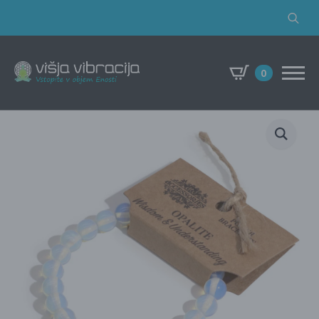
Search
for:
0