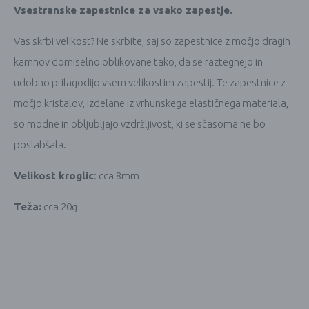
Vsestranske zapestnice za vsako zapestje.
Vas skrbi velikost? Ne skrbite, saj so zapestnice z močjo dragih
kamnov domiselno oblikovane tako, da se raztegnejo in
udobno prilagodijo vsem velikostim zapestij. Te zapestnice z
močjo kristalov, izdelane iz vrhunskega elastičnega materiala,
so modne in obljubljajo vzdržljivost, ki se sčasoma ne bo
poslabšala.
Velikost kroglic
: cca 8mm
Teža:
cca 20g