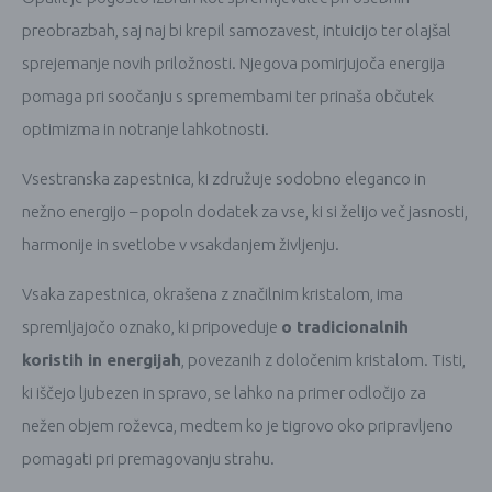
preobrazbah, saj naj bi krepil samozavest, intuicijo ter olajšal
sprejemanje novih priložnosti. Njegova pomirjujoča energija
pomaga pri soočanju s spremembami ter prinaša občutek
optimizma in notranje lahkotnosti.
Vsestranska zapestnica, ki združuje sodobno eleganco in
nežno energijo – popoln dodatek za vse, ki si želijo več jasnosti,
harmonije in svetlobe v vsakdanjem življenju.
Vsaka zapestnica, okrašena z značilnim kristalom, ima
spremljajočo oznako, ki pripoveduje
o tradicionalnih
koristih in energijah
, povezanih z določenim kristalom. Tisti,
ki iščejo ljubezen in spravo, se lahko na primer odločijo za
nežen objem roževca, medtem ko je tigrovo oko pripravljeno
pomagati pri premagovanju strahu.