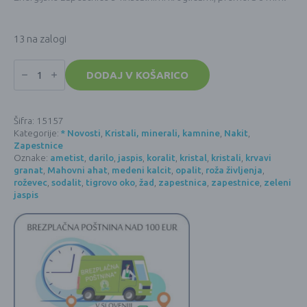
13 na zalogi
Energijska
zapestnica
DODAJ V KOŠARICO
s
kristali
(okrogle,
8
Šifra:
15157
mm)
Kategorije:
* Novosti
,
Kristali, minerali, kamnine
,
Nakit
,
-
OPALIT
Zapestnice
količina
Oznake:
ametist
,
darilo
,
jaspis
,
koralit
,
kristal
,
kristali
,
krvavi
granat
,
Mahovni ahat
,
medeni kalcit
,
opalit
,
roža življenja
,
roževec
,
sodalit
,
tigrovo oko
,
žad
,
zapestnica
,
zapestnice
,
zeleni
jaspis