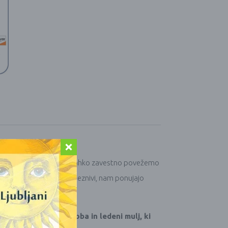
ih misli, src in čutov se lahko zavestno povežemo
globoko sočutni in ljubeznivi, nam ponujajo
ova, kača, hrast, goba in ledeni mulj, ki