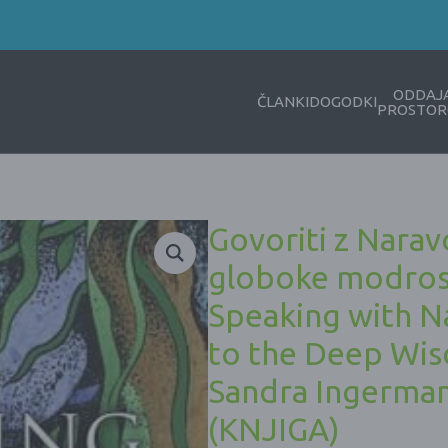
ODDAJ
ČLANKI
DOGODKI
PROSTOR
Govoriti z Narav
globoke modrost
Speaking with N
to the Deep Wis
Sandra Ingerman
(KNJIGA)