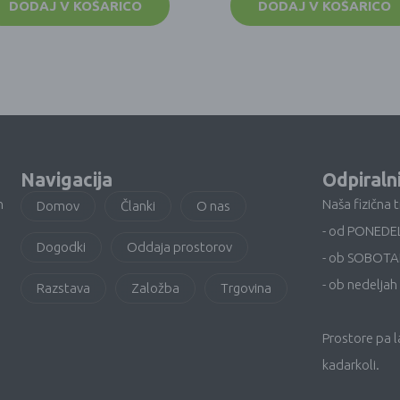
DODAJ V KOŠARICO
DODAJ V KOŠARICO
Navigacija
Odpiraln
n
Naša fizična 
Domov
Članki
O nas
- od PONEDE
Dogodki
Oddaja prostorov
- ob SOBOTA
- ob nedeljah 
Razstava
Založba
Trgovina
Prostore pa 
kadarkoli.