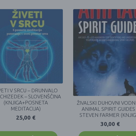
VETI V SRCU – DRUNVALO
CHIZEDEK – SLOVENŠČINA
(KNJIGA+POSNETA
ŽIVALSKI DUHOVNI VODNI
MEDITACIJA)
ANIMAL SPIRIT GUIDES
STEVEN FARMER (KNJIG
25,00
€
30,00
€