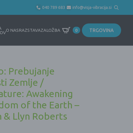
040 789 683
info@visja-vibracija.si
Search
for:
A
TRGOVINA
O NAS
RAZSTAVA
ZALOŽBA
0
OV
o: Prebujanje
i Zemlje /
ature: Awakening
dom of the Earth –
 & Llyn Roberts