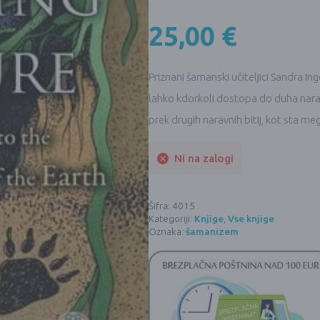
25,00
€
Priznani šamanski učiteljici Sandra I
lahko kdorkoli dostopa do duha narave 
prek drugih naravnih bitij, kot sta meg
Ni na zalogi
Šifra:
4015
Kategoriji:
Knjige
,
Vse knjige
Oznaka:
šamanizem