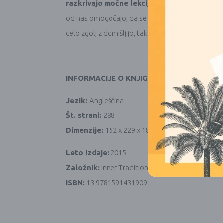
razkrivajo močne lekcije o ženskih lastnosti
od nas omogočajo, da se povežemo z ustvarjalno m
celo zgolj z domišljijo, tako da lahko vsi komunici
INFORMACIJE O KNJIGI
Jezik:
Angleščina
Št. strani:
288
Dimenzije:
152 x 229 x 18mm
Leto izdaje:
2015
Založnik:
Inner Traditions Bear and Company
ISBN:
13 9781591431909