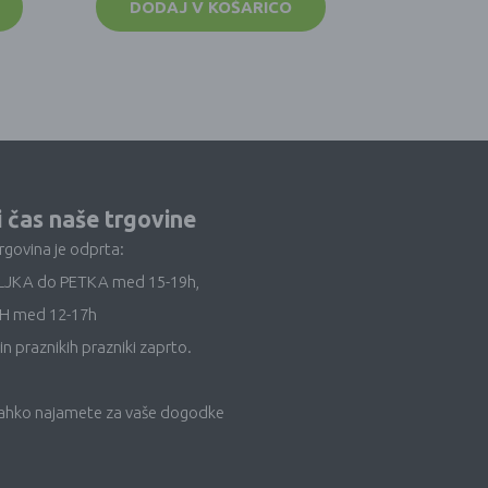
DODAJ V KOŠARICO
i čas naše trgovine
trgovina je odprta:
LJKA do PETKA med 15-19h,
H med 12-17h
in praznikih prazniki zaprto.
lahko najamete za vaše dogodke