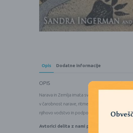
Opis
Dodatne informacije
OPIS
Narava in Zemlja imata svojo zavest. Govorita na
v čarobnost narave, ritme narave in globoko žen
njihovo vodstvo in podporo, v vsakem koraku na p
Avtorici delita z nami preobrazbena modrost