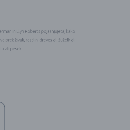
ngerman in Llyn Roberts pojasnjujeta, kako
prek živali, rastlin, dreves ali žuželk ali
la ali pesek.