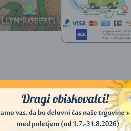
m skozi naše sanje, intuicijo in globoka hrepenenja. Z odpiranjem svoj
sko modrost Zemlje. Lahko se povežemo z duhovi narave, ki so do nas 
otovanju skozi naše življenje.
na učenja iz lastnih pogovorov z duhovi narave, kot so bela s