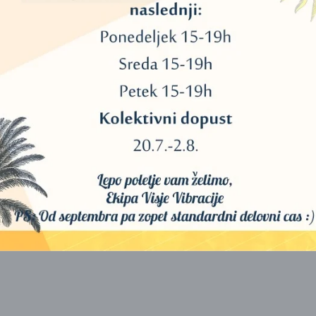
h narave in o bralčevi vlogi pri zdravljenju Zemlje.
Ti pogovori 
očjo narave. Polni so bogatih podob in pristopov, ki jih lahko uporabl
ramo z naravnimi bitji in jih poiščemo ne glede na to, kje živimo.