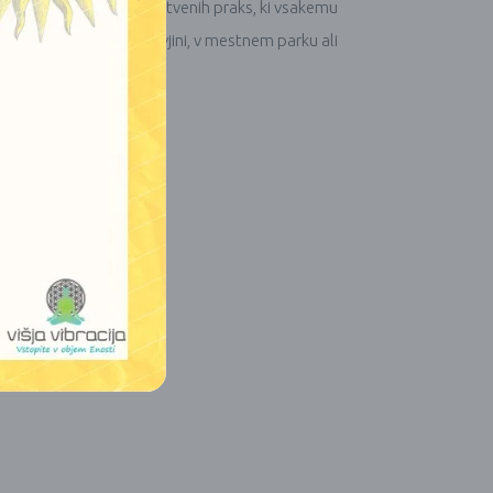
zagotavljajo obilo izkustvenih praks, ki vsakemu
jate na dvorišču, v divjini, v mestnem parku ali