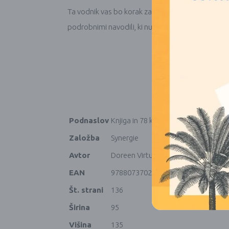
Ta vodnik vas bo korak za korakom popeljal skozi
podrobnimi navodili, ki nudijo več jasnosti in vam
Podnaslov
Knjiga in 78 kart
Založba
Synergie
Avtor
Doreen Virtue, Radleigh Valentine
EAN
9788073702311
Št. strani
136
Širina
95
Višina
135