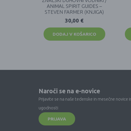
ŽIVALSKI DUHOVNI VODNIKI /
ANIMAL SPIRIT GUIDES –
STEVEN FARMER (KNJIGA)
30,00
€
DODAJ V KOŠARICO
Naroči se na e-novice
Prijavite se na naše tedenske in mesečne novice i
ugodnosti
PRIJAVA