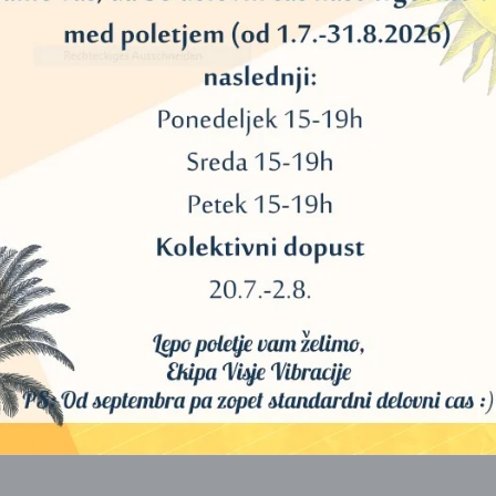
 navodila za točno branje kart za vas ali za druge. Opisuje splošni 
 pomagajo uporabljati intuicijo.