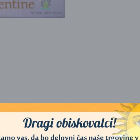
 Tarot je že dolgo cenjen, ker nudi podrobne in točne napovedi.
vala prvi komplet tarot kart, ki je popolnoma varen ter vreden zaupanj
obni učinek
tardicionalnega tarota.