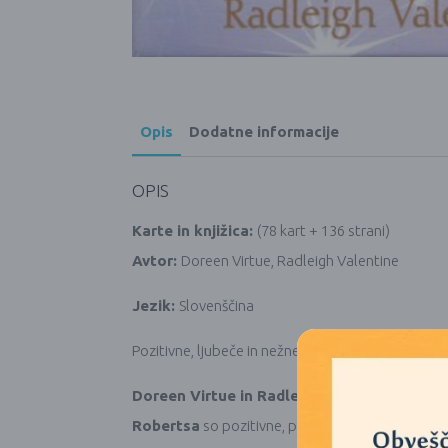
Opis
Dodatne informacije
OPIS
Karte in knjižica:
(78 kart + 136 strani)
Avtor:
Doreen Virtue, Radleigh Valentine
Jezik:
Slovenščina
Pozitivne, ljubeče in nežne karte
Angelski tarot
.
Doreen Virtue in Radley Valentine
sta obliko
Robertsa
so pozitivne, pri tem pa ohranjajo
čar