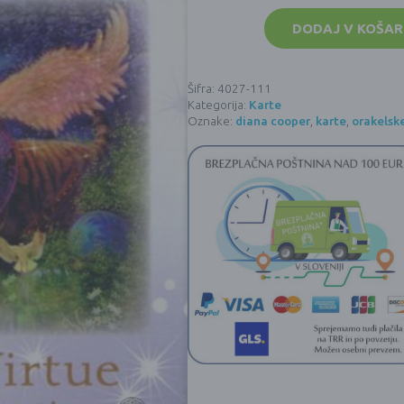
Karte
Angelski
DODAJ V KOŠAR
tarot
količina
Šifra:
4027-111
Kategorija:
Karte
Oznake:
diana cooper
,
karte
,
orakelsk