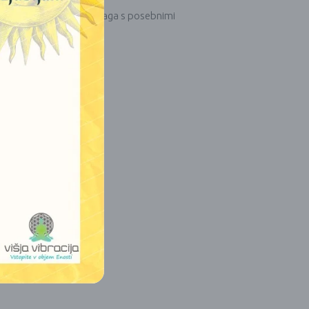
pomen vsake karte in pomaga s posebnimi