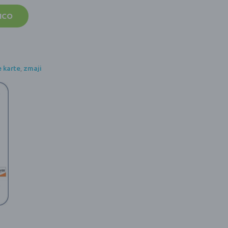
ICO
e karte
,
zmaji