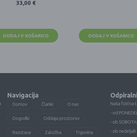
33,00
€
DODAJ V KOŠARICO
DODAJ V KOŠARICO
Navigacija
Odpiraln
n
Naša fizična 
Domov
Članki
O nas
- od PONEDE
Dogodki
Oddaja prostorov
- ob SOBOTA
- ob nedeljah 
Razstava
Založba
Trgovina