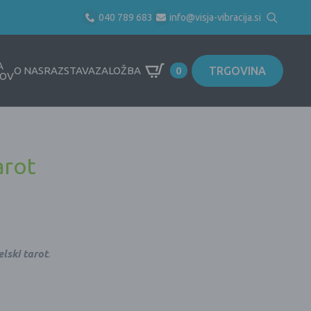
040 789 683
info@visja-vibracija.si
Search
for:
A
TRGOVINA
O NAS
RAZSTAVA
ZALOŽBA
0
OV
arot
lski tarot
.