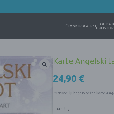
ODDAJ
ČLANKI
DOGODKI
PROSTOR
Karte Angelski t
24,90
€
Pozitivne, ljubeče in nežne karte
Ange
1 na zalogi