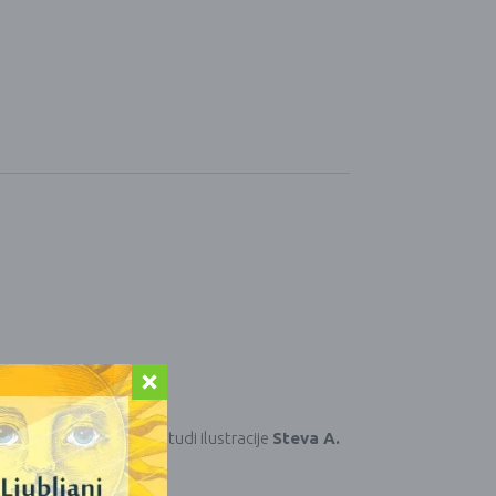
a. Besede na kartah in tudi ilustracije
Steva A.