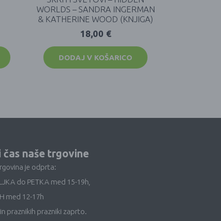
WORLDS – SANDRA INGERMAN
& KATHERINE WOOD (KNJIGA)
18,00
€
DODAJ V KOŠARICO
i čas naše trgovine
trgovina je odprta:
LJKA do PETKA med 15-19h,
H med 12-17h
in praznikih prazniki zaprto.