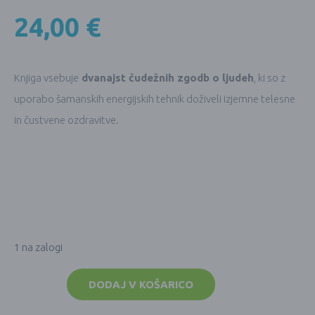
24,00
€
Knjiga vsebuje
dvanajst čudežnih zgodb o ljudeh
, ki so z
uporabo šamanskih energijskih tehnik doživeli izjemne telesne
in čustvene ozdravitve.
1 na zalogi
Knjiga
šamanov
DODAJ V KOŠARICO
o
življenju