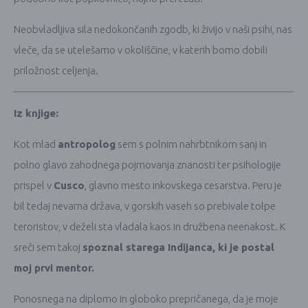
Neobvladljiva sila nedokončanih zgodb, ki živijo v naši psihi, nas
vleče, da se utelešamo v okoliščine, v katerih bomo dobili
priložnost celjenja.
Iz knjige:
Kot mlad
antropolog
sem s polnim nahrbtnikom sanj in
polno glavo zahodnega pojmovanja znanosti ter psihologije
prispel v
Cusco
, glavno mesto inkovskega cesarstva. Peru je
bil tedaj nevarna država, v gorskih vaseh so prebivale tolpe
teroristov, v deželi sta vladala kaos in družbena neenakost. K
sreči sem takoj
spoznal starega Indijanca, ki je postal
moj prvi mentor.
Ponosnega na diplomo in globoko prepričanega, da je moje