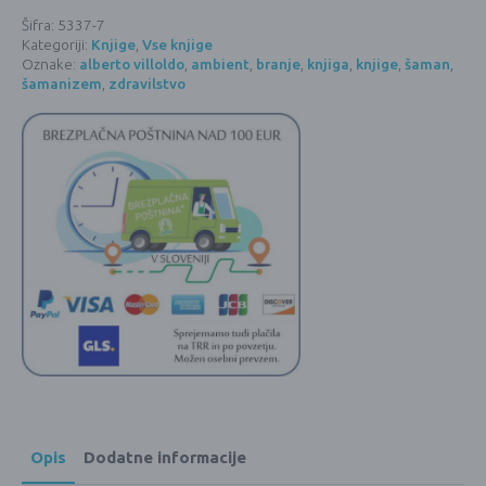
in
prehajanju
Šifra:
5337-7
-
Kategoriji:
Knjige
,
Vse knjige
Alberto
Villoldo
Oznake:
alberto villoldo
,
ambient
,
branje
,
knjiga
,
knjige
,
šaman
,
(KNJIGA)
šamanizem
,
zdravilstvo
količina
Opis
Dodatne informacije