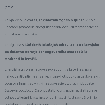
OPIS
Knjiga vsebuje
dvanajst čudežnih zgodb o ljudeh
, ki so z
uporabo šamanskih energijskih tehnik doživeli izjemne telesne
in čustvene ozdravitve.
emeljijo na
Villoldovih izkušnjah zdravilca, strokovnjaka
za duševno zdravje ter zagovornika staroselske
modrosti in izročil.
Energijska vrv ohranja povezavo z ljudmi, s katerimi smo si
nekoč delili trpljenje ali sanje. In prav kot popkovnica dovaja kri,
bogato s hranili, so vrvi, ki nas povezujejo z drugimi, bogate
čustev in občutkov. Da bi postali, kdor smo, in razvijali zdrave
odnose z ljudmi, ki nas imajo radi in včasih tudi sovražijo, jih je,
podobno kot popkovnico, nujno prerezati.