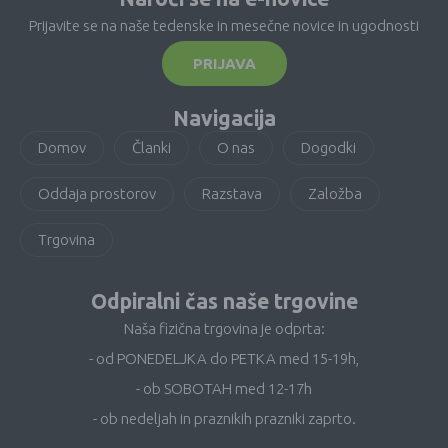
Prijavite se na naše tedenske in mesečne novice in ugodnosti
PRIJAVA
Navigacija
Domov
Članki
O nas
Dogodki
Oddaja prostorov
Razstava
Založba
Trgovina
Odpiralni čas naše trgovine
Naša fizična trgovina je odprta:
- od PONEDELJKA do PETKA med 15-19h,
- ob SOBOTAH med 12-17h
- ob nedeljah in praznikih prazniki zaprto.