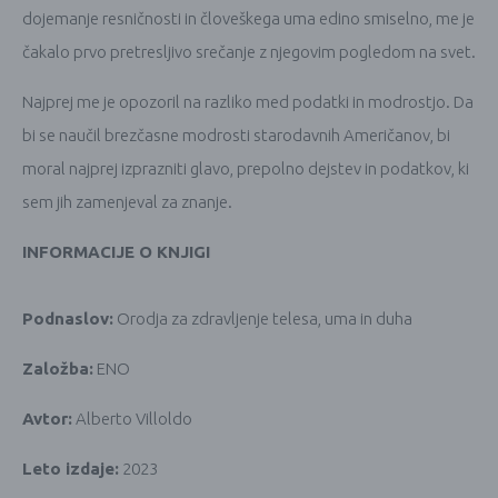
dojemanje resničnosti in človeškega uma edino smiselno, me je
čakalo prvo pretresljivo srečanje z njegovim pogledom na svet.
Najprej me je opozoril na razliko med podatki in modrostjo. Da
bi se naučil brezčasne modrosti starodavnih Američanov, bi
moral najprej izprazniti glavo, prepolno dejstev in podatkov, ki
sem jih zamenjeval za znanje.
INFORMACIJE O KNJIGI
Podnaslov:
Orodja za zdravljenje telesa, uma in duha
Založba:
ENO
Avtor:
Alberto Villoldo
Leto izdaje:
2023