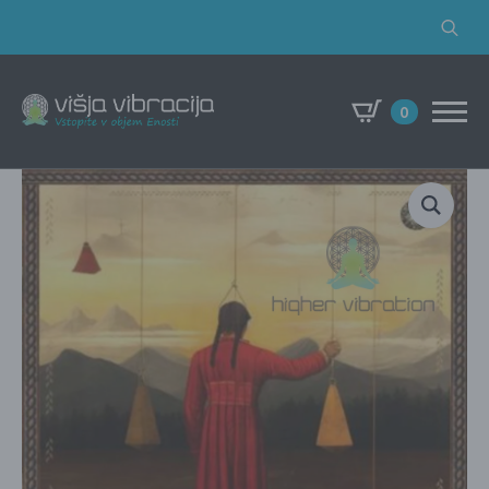
Search
for:
0