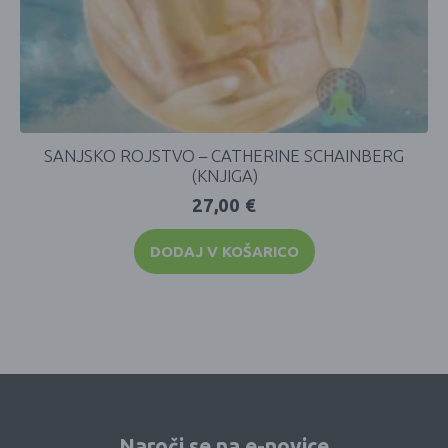
SANJSKO ROJSTVO – CATHERINE SCHAINBERG
(KNJIGA)
27,00
€
DODAJ V KOŠARICO
Naroči se na e-novice