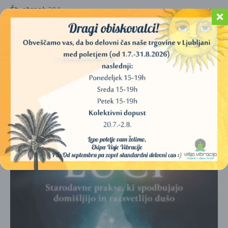
Št. strani:
204
Vezava:
Mehka
PODOBNI IZDELKI