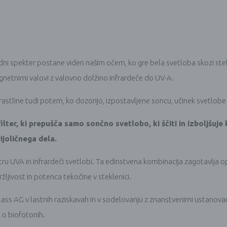
dni spekter postane viden našim očem, ko gre bela svetloba skozi stek
netnimi valovi z valovno dolžino infrardeče do UV-A.
astline tudi potem, ko dozorijo, izpostavljene soncu, učinek svetlo
lter, ki prepušča samo sončno svetlobo, ki ščiti in izboljšuje 
ijoličnega dela.
 UVA in infrardeči svetlobi. Ta edinstvena kombinacija zagotavlja o
ljivost in potenca tekočine v steklenici.
 Glass AG v lastnih raziskavah in v sodelovanju z znanstvenimi ustanov
 o biofotonih.