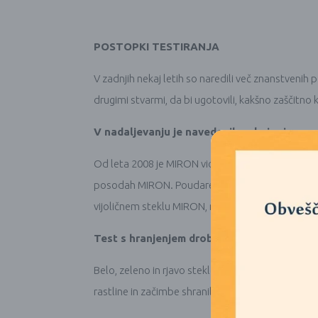
POSTOPKI TESTIRANJA
V zadnjih nekaj letih so naredili več znanstvenih
drugimi stvarmi, da bi ugotovili, kakšno zaščitno 
V nadaljevanju je navedenih nekaj primerov
Od leta 2008 je MIRON violet glass AG v sodelovanj
posodah MIRON. Poudarek raziskovanja je bil na an
vijoličnem steklu MIRON, ne razbije svojih lastnih
Test s hranjenjem drobnjaka
Belo, zeleno in rjavo steklo je prepustno v vidn
rastline in začimbe shranili v belo, rjavo in vijoli