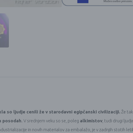
 so ljudje cenili že v starodavni egipčanski civilizaciji.
Že tak
nih posodah
. V srednjem veku so se, poleg
alkimistov
, tudi drugi ljud
dustrializacije in novih materialov za embalažo, je v zadnjih stotih let