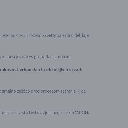
leno prizmo. Istočasno svetloba zadrži del, ki je
be pospešuje proces propadanja molekul.
kakovost vrhunskih in občutljivih stvari.
ptimalno zaščito pred procesom staranja, ki ga
ami izvedel vrsto testov vijoličnega stekla MIRON.