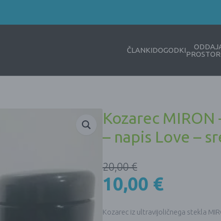
ODDAJ
ČLANKI
DOGODKI
PROSTOR
Kozarec MIRON 
– napis Love – s
20,00
€
10,00
€
Kozarec iz ultravijoličnega stekla MI