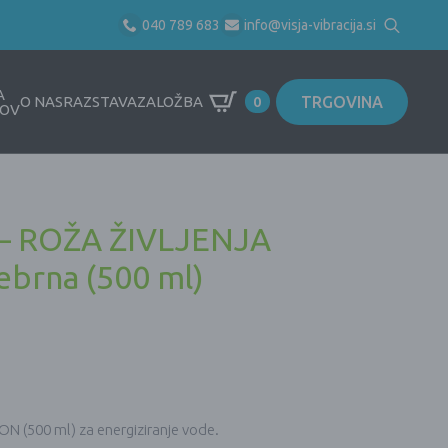
040 789 683
info@visja-vibracija.si
Search
for:
A
TRGOVINA
O NAS
RAZSTAVA
ZALOŽBA
0
OV
– ROŽA ŽIVLJENJA
rebrna (500 ml)
RON (500 ml) za energiziranje vode.