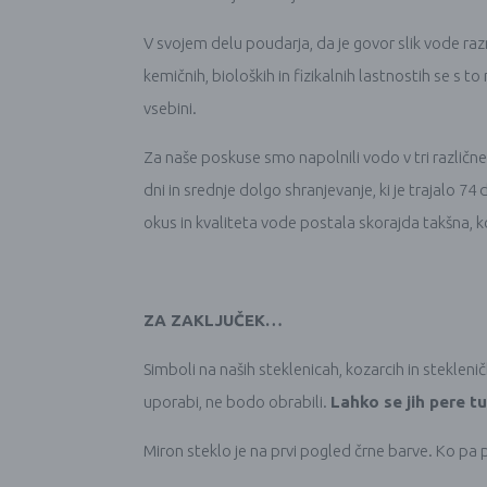
V svojem delu poudarja, da je govor slik vode raznol
kemičnih, bioloških in fizikalnih lastnostih se s 
vsebini.
Za naše poskuse smo napolnili vodo v tri različne l
dni in srednje dolgo shranjevanje, ki je trajalo 7
okus in kvaliteta vode postala skorajda takšna, kot
ZA ZAKLJUČEK…
Simboli na naših steklenicah, kozarcih in stekle
uporabi, ne bodo obrabili.
Lahko se jih pere t
Miron steklo je na prvi pogled črne barve. Ko pa 