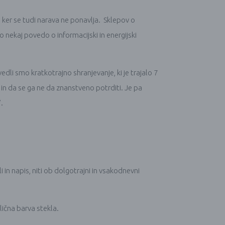
ne, ker se tudi narava ne ponavlja. Sklepov o
o nekaj povedo o informacijski in energijski
edli smo kratkotrajno shranjevanje, ki je trajalo 7
n in da se ga ne da znanstveno potrditi. Je pa
.
i in napis, niti ob dolgotrajni in vsakodnevni
lična barva stekla.