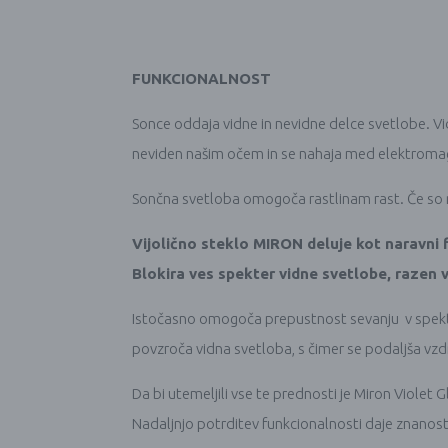
FUNKCIONALNOST
Sonce oddaja vidne in nevidne delce svetlobe. Vi
neviden našim očem in se nahaja med elektromag
Sončna svetloba omogoča rastlinam rast. Če so r
Vijolično steklo MIRON deluje kot naravni fi
Blokira ves spekter vidne svetlobe, razen v
Istočasno omogoča prepustnost sevanju v spektru
povzroča vidna svetloba, s čimer se podaljša vzdrž
Da bi utemeljili vse te prednosti je Miron Violet
Nadaljnjo potrditev funkcionalnosti daje znanost