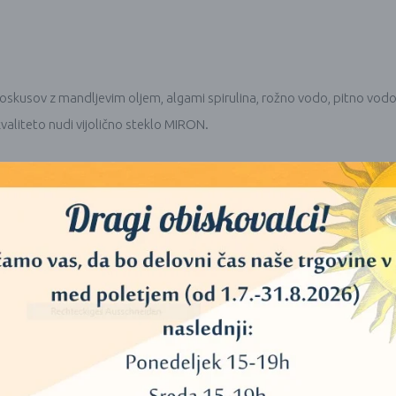
 poskusov z mandljevim oljem, algami spirulina, rožno vodo, pitno vod
kvaliteto nudi vijolično steklo MIRON.
:
u z večimi nemškimi čebelarji naredil različne teste za analizo kvalitet
alizi aktivnih sestavin, ki zavirajo rast semen in aroma medu. Rezultat
 sestavin, da ohrani okus, barvo, strukturo in encime veliko bolje kot v
em spektru svetlobe in ne nudi dovolj zaščite pred razgradnjo zaradi 
čno steklo. Nekaj ur na dan so jih izpostavili soncu, preostali čas pa so j