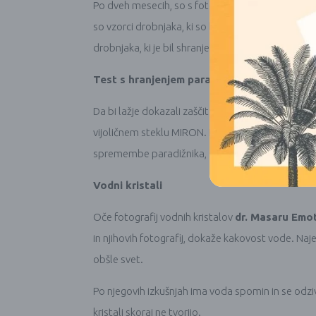
Po dveh mesecih, so s fotografijami zabeležili vid
so vzorci drobnjaka, ki so bili hranjeni v rjavih i
drobnjaka, ki je bil shranjen v MIRON steklu je bil 
Test s hranjenjem paradižnika
Da bi lažje dokazali zaščito kakovosti hrane shran
vijoličnem steklu MIRON. Hranili so jih na sobni 
spremembe paradižnika, shranjenega v belem stekl
Vodni kristali
Oče fotografij vodnih kristalov
dr. Masaru Emo
in njihovih fotografij, dokaže kakovost vode. Naj
obšle svet.
Po njegovih izkušnjah ima voda spomin in se odziv
kristali skoraj ne tvorijo.