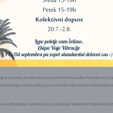
ne spremembe v kvaliteti, razlike v vonju pa so ugotavljali s slepim pr
n belih steklenih posodah, zbledeli. Vzorec drobnjaka, ki so ga hranili v 
močnejši in bolj svež (Dr. Niggli und Dr. Max Bracher).
jene v MIRON steklu, so naredili preizkus s pardižniki češnjevci. Paradi
temperaturi in dosegu sončne svetlobe. Po 7 mesecih so rezultat fotogr
u, na paradižniku, shranjenem v vijoličnem steklu MIRON pa ni bilo vi
to
, je spoznal, da nista niti dva snežna kristala enaka. Porodila se mu
el je mladega znanstvenika, ki je s pomočjo mikroskopa visoke ločljivo
a na zdravljenje. Izvirska voda ustvarja lepe skladne in filigranske še