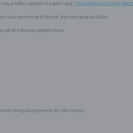
i nas, si lahko ogledate in kupite tukaj:
STEKLENICE in KOZARCI MIRO
co Svete geometrije in Besede, ki je natisnjena na steklo.
a združi z vibracijo našega telesa.
činom ki omogoča segrevanje do 100 stopinj C.