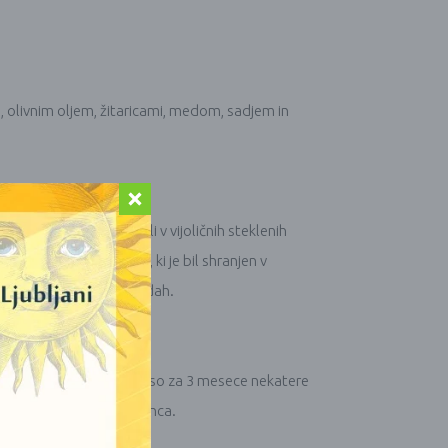
o, olivnim oljem, žitaricami, medom, sadjem in
e medu, ki so ga hranili v vijoličnih steklenih
i so pokazali, da med, ki je bil shranjen v
 katerihkoli drugih posodah.
svetlobe. V eksperimentu so za 3 mesece nekatere
ih hranili izven dosega sonca.