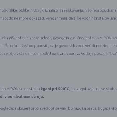
ik. Slike, oblike in vtisi, ki izhajajo iz raziskovanja, niso reproducira
to metodo ne more dokazati. Vendar meni, da slike vodnih kristalov lahk
ekarniške steklenice iz belega, rjavega in vijoličnega stekla MIRON. Izv
4 dni. Še enkrat želimo ponoviti, da je govor slik vode več dimenzionale
 če bi jo v steklenico napolnil na izviru v naravi. Voda je postala “živa”
ničkah MIRON so na steklo
žgani pri 500
°
C
, kar zagotavlja, da se simbol
udi v pomivalnem stroju.
pogledate skozenj proti svetlobi, se vam bo razkrila prava, bogata vijo