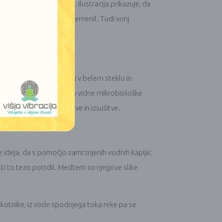
eizkusom prostovoljcev. Ilustracija prikazuje, da
MIRON steklu, barve ni spremenil. Tudi vonj
žnik so 7 mesecev hranili v belem steklu in
afirali. Na fotografiji so vidne mikrobiološke
dnih znakov izgube barve in izsušitve.
 je ideja, da s pomočjo zamrznjenih vodnih kapljic
sti to tezo potrdil. Medtem so njegove slike
stkotnike, iz vode spodnjega toka reke pa se