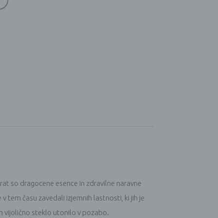
rat so dragocene esence in zdravilne naravne
je v tem času zavedali izjemnih lastnosti, ki jih je
ih vijolično steklo utonilo v pozabo.