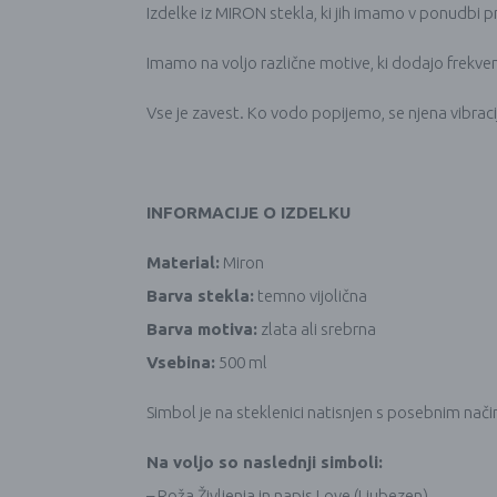
Izdelke iz MIRON stekla, ki jih imamo v ponudbi pr
Imamo na voljo različne motive, ki dodajo frekven
Vse je zavest. Ko vodo popijemo, se njena vibracij
INFORMACIJE O IZDELKU
Material:
Miron
Barva stekla:
temno vijolična
Barva motiva:
zlata ali srebrna
Vsebina:
500 ml
Simbol je na steklenici natisnjen s posebnim na
Na voljo so naslednji simboli:
– Roža Življenja in napis Love (Ljubezen)