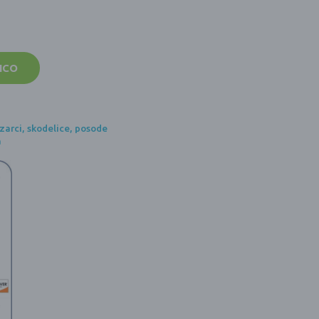
ICO
zarci, skodelice, posode
a