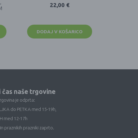
,
22,00
€
M
DODAJ V KOŠARICO
i čas naše trgovine
trgovina je odprta:
LJKA do PETKA med 15-19h,
H med 12-17h
in praznikih prazniki zaprto.