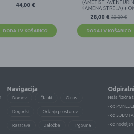
(AMETIST, AVENTURIN
44,00
€
KAMENA STRELA) + O
28,00
€
30,00
€
DODAJ V KOŠARICO
DODAJ V KOŠARICO
Navigacija
Odpiraln
n
Naša fizična 
Domov
Članki
O nas
- od PONEDE
Dogodki
Oddaja prostorov
- ob SOBOTA
- ob nedeljah 
Razstava
Založba
Trgovina