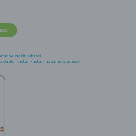
ICO
 kamnine
,
Nakit
,
Obeski
 strela
,
kristal
,
kristali
,
nadangeli
,
obesek
,