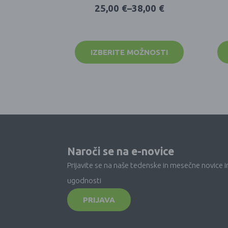
25,00
€
–
38,00
€
IZBERITE MOŽNOSTI
Naroči se na e-novice
Prijavite se na naše tedenske in mesečne novice i
ugodnosti
PRIJAVA