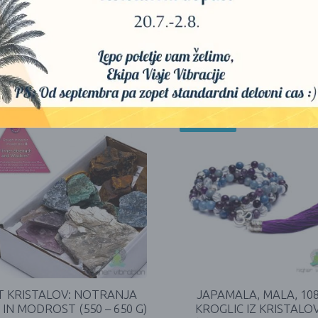
AKCIJA!
T KRISTALOV: NOTRANJA
JAPAMALA, MALA, 10
IN MODROST (550 – 650 G)
KROGLIC IZ KRISTALO