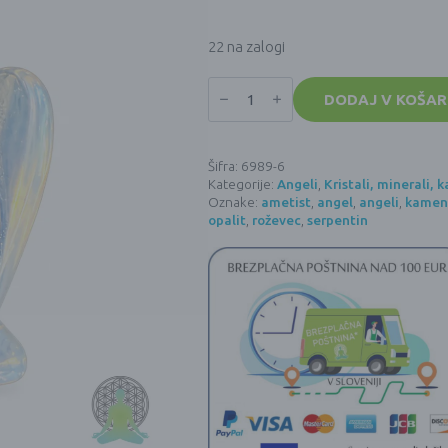
22 na zalogi
Kristalni
obesek
DODAJ V KOŠAR
ANGEL
v
darilni
škatlici
Šifra:
6989-6
-
Kategorije:
Angeli
,
Kristali, minerali,
opalit
količina
Oznake:
ametist
,
angel
,
angeli
,
kamena
opalit
,
roževec
,
serpentin