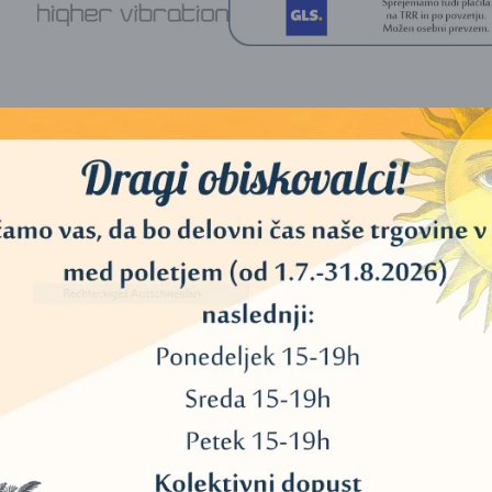
sko bakreno verižico srebrne barve.