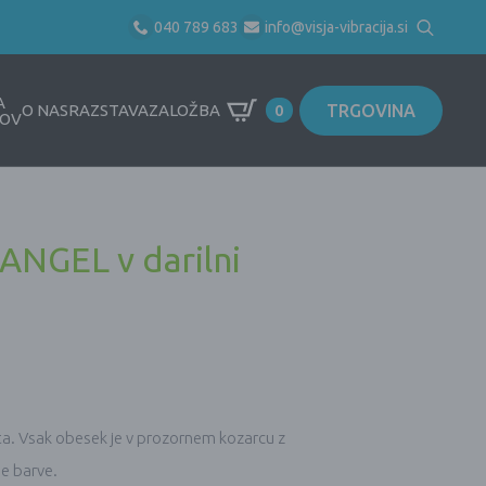
040 789 683
info@visja-vibracija.si
Search
for:
A
TRGOVINA
O NAS
RAZSTAVA
ZALOŽBA
0
OV
 ANGEL v darilni
a. Vsak obesek je v prozornem kozarcu z
ne barve.