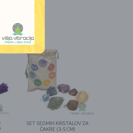
8
SET SEDMIH KRISTALOV ZA
V
ČAKRE (3-5 CM)