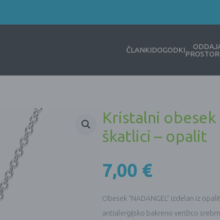
ODDAJ
ČLANKI
DOGODKI
PROSTOR
Kristalni obesek
škatlici – opalit
7,00
€
Obesek “NADANGEL” izdelan iz opalit
antialergijsko bakreno verižico srebr