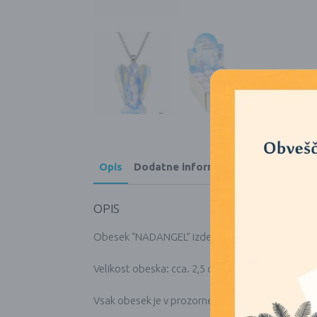
Opis
Dodatne informacije
OPIS
Obesek “NADANGEL” izdelan iz opalita.
Velikost obeska: cca. 2,5 cm
Vsak obesek je v prozornem kozarcu z antialergij