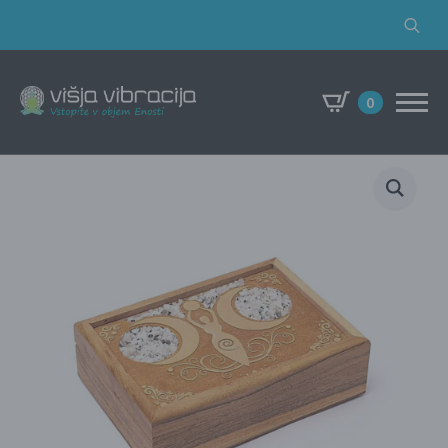
Search
for:
0