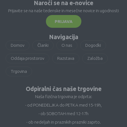
Naroči se na e-novice
Prijavite se na naše tedenske in mesečne novice in ugodnosti
PRIJAVA
Navigacija
Domov
Članki
O nas
Dogodki
Oddaja prostorov
Razstava
Založba
Trgovina
Odpiralni čas naše trgovine
Naša fizična trgovina je odprta:
- od PONEDELJKA do PETKA med 15-19h,
- ob SOBOTAH med 12-17h
- ob nedeljah in praznikih prazniki zaprto.