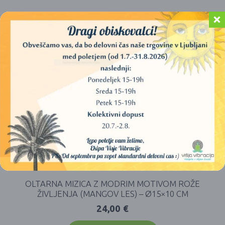
OLTARNA MIZICA Z MODRIM MOTIVOM ROŽE
ŽIVLJENJA (MANGOV LES) – Ø15×10 CM
24,00
€