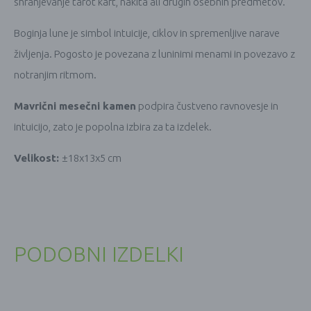
shranjevanje tarot kart, nakita ali drugih osebnih predmetov.
Boginja lune je simbol intuicije, ciklov in spremenljive narave
življenja. Pogosto je povezana z luninimi menami in povezavo z
notranjim ritmom.
Mavrični mesečni kamen
podpira čustveno ravnovesje in
intuicijo, zato je popolna izbira za ta izdelek.
Velikost:
±18x13x5 cm
PODOBNI IZDELKI