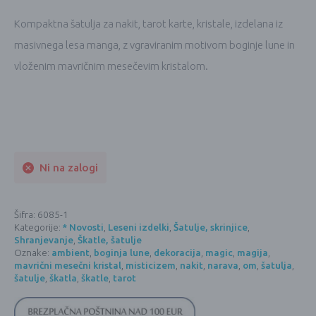
Kompaktna šatulja za nakit, tarot karte, kristale, izdelana iz
masivnega lesa manga, z vgraviranim motivom boginje lune in
vloženim mavričnim mesečevim kristalom.
Ni na zalogi
Šifra:
6085-1
Kategorije:
* Novosti
,
Leseni izdelki
,
Šatulje, skrinjice
,
Shranjevanje
,
Škatle, šatulje
Oznake:
ambient
,
boginja lune
,
dekoracija
,
magic
,
magija
,
mavrični mesečni kristal
,
misticizem
,
nakit
,
narava
,
om
,
šatulja
,
šatulje
,
škatla
,
škatle
,
tarot