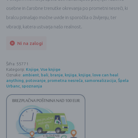
osebne in čarobne trenutke okrevanja po prometni nesreči, ki
bralcu prinašajo močne uvide in sporočila o življenju, ter
vibraciji, katera ustvarja našo realnost.
Ni na zalogi
Šifra:
55771
Kategoriji:
Knjige
,
Vse knjige
Oznake:
ambient
,
bali
,
branje
,
knjiga
,
knjige
,
love can heal
anything
,
potovanje
,
prometna nesreča
,
samorealizacija
,
Špela
Urbanc
,
spoznanja