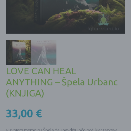
LOVE CAN HEAL
ANYTHING – Špela Urbanc
(KNJIGA)
33,00
€
V svojem memoirju Špela deli navdihujočo pot, kjer razkriva