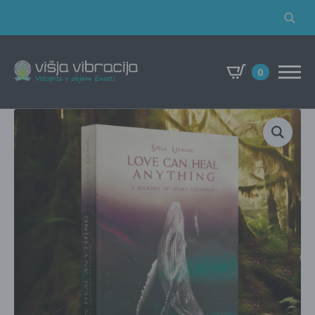
Search
for:
0