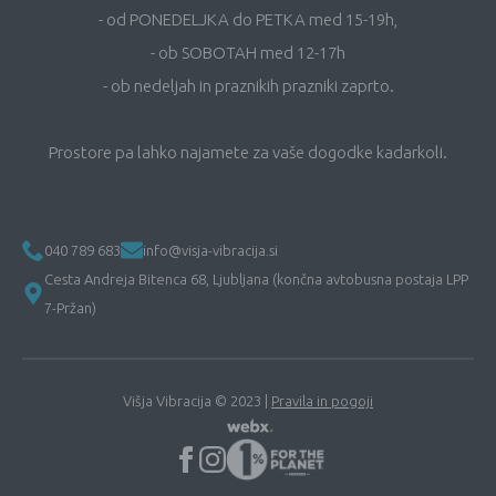
- od PONEDELJKA do PETKA med 15-19h,
- ob SOBOTAH med 12-17h
- ob nedeljah in praznikih prazniki zaprto.
Prostore pa lahko najamete za vaše dogodke kadarkoli.
040 789 683
info@visja-vibracija.si
Cesta Andreja Bitenca 68, Ljubljana (končna avtobusna postaja LPP
7-Pržan)
Višja Vibracija © 2023 |
Pravila in pogoji