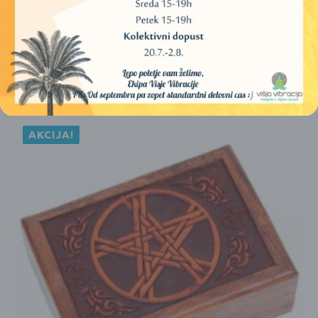
Leto izdaje:
2024
ISBN:
978-961-07-1968-7
PODOBNI IZDELKI
AKCIJA!