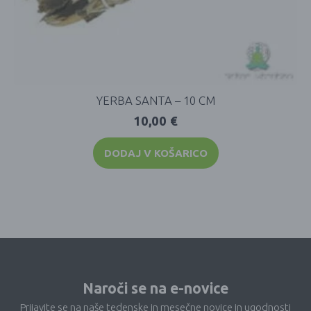
YERBA SANTA – 10 CM
10,00
€
DODAJ V KOŠARICO
Naroči se na e-novice
Prijavite se na naše tedenske in mesečne novice in ugodnosti