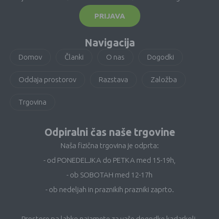
PRIJAVA
Navigacija
Domov
Članki
O nas
Dogodki
Oddaja prostorov
Razstava
Založba
Trgovina
Odpiralni čas naše trgovine
Naša fizična trgovina je odprta:
- od PONEDELJKA do PETKA med 15-19h,
- ob SOBOTAH med 12-17h
- ob nedeljah in praznikih prazniki zaprto.
Prostore pa lahko najamete za vaše dogodke kadarkoli.