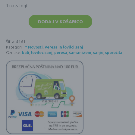
1 na zalogi
Lovilec
sanj
DODAJ V KOŠARICO
-
Elementarni
Duhovi
(siva)
Šifra:
4161
količina
Kategoriji:
* Novosti
,
Peresa in lovilci sanj
Oznake:
bali
,
lovilec sanj
,
peresa
,
šamanizem
,
sanje
,
sporočila