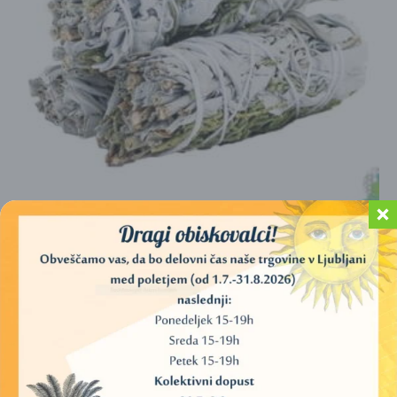
ŽAJBELJ BELI Z ROŽMARINOM – 10 CM
11,00
€
DODAJ V KOŠARICO