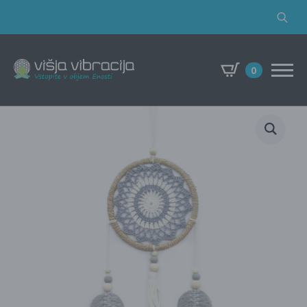
Search
for:
0