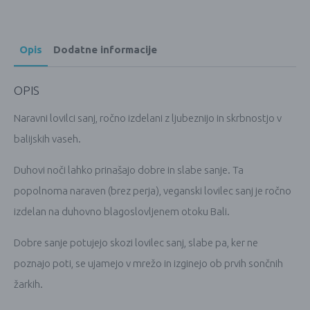
Opis
Dodatne informacije
OPIS
Naravni lovilci sanj, ročno izdelani z ljubeznijo in skrbnostjo v
balijskih vaseh.
Duhovi noči lahko prinašajo dobre in slabe sanje. Ta
popolnoma naraven (brez perja), veganski lovilec sanj je ročno
izdelan na duhovno blagoslovljenem otoku Bali.
Dobre sanje potujejo skozi lovilec sanj, slabe pa, ker ne
poznajo poti, se ujamejo v mrežo in izginejo ob prvih sončnih
žarkih.