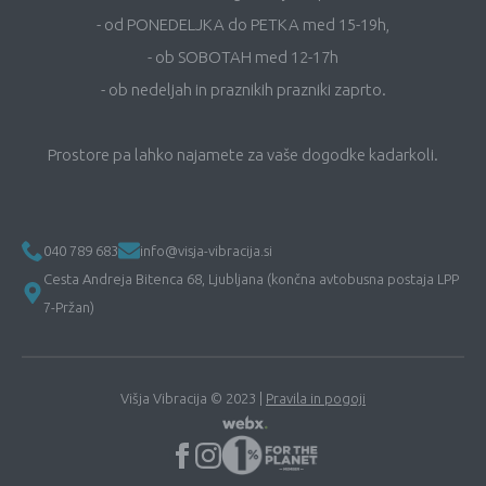
- od PONEDELJKA do PETKA med 15-19h,
- ob SOBOTAH med 12-17h
- ob nedeljah in praznikih prazniki zaprto.
Prostore pa lahko najamete za vaše dogodke kadarkoli.
040 789 683
info@visja-vibracija.si
Cesta Andreja Bitenca 68, Ljubljana (končna avtobusna postaja LPP
7-Pržan)
Višja Vibracija © 2023 |
Pravila in pogoji