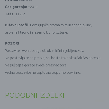
Čas gorenja:
±20 ur
Teža:
±120g
Dišavni profil:
Pomirjujoča aroma mira in sandalovine,
ustvarja hladno in ležerno boho vzdušje.
POZOR!
Postavite izven dosega otrok in hišnih ljubljenčkov.
Ne postavljajte na prepih, saj boste tako skrajšali čas gorenja.
Ne puščajte goreče sveče brez nadzora.
Vedno postavite na toplotno odporno površino.
PODOBNI IZDELKI