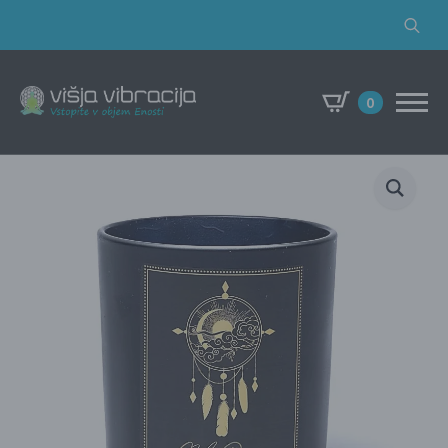
Search
for:
0