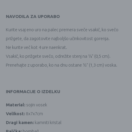
NAVODILA ZA UPORABO
Kurite vsaj eno uro na palec premera sveče vsakič, ko svečo
prižgete, da zagotovite najboljšo učinkovitost gorenja.
Ne kurite več kot 4 ure naenkrat.
Vsakič, ko prižgete svečo, odrežite stenj na ¼” (0,5 cm).
Prenehajte z uporabo, ko na dnu ostane ½” (1,3 cm) voska.
INFORMACIJE O IZDELKU
Material:
sojin vosek
Velikost:
8x7x7cm
Dragi kamen:
kamniti kristal
Palčka:
bombaž