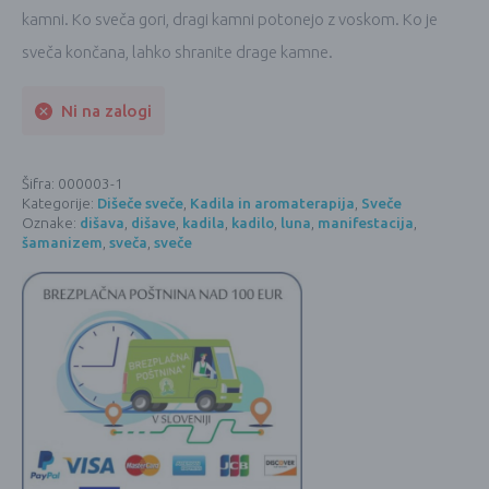
kamni. Ko sveča gori, dragi kamni potonejo z voskom. Ko je
sveča končana, lahko shranite drage kamne.
Ni na zalogi
Šifra:
000003-1
Kategorije:
Dišeče sveče
,
Kadila in aromaterapija
,
Sveče
Oznake:
dišava
,
dišave
,
kadila
,
kadilo
,
luna
,
manifestacija
,
šamanizem
,
sveča
,
sveče