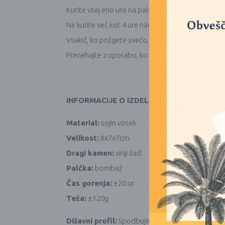
Kurite vsaj eno uro na palec premera sveče vsakič
Ne kurite več kot 4 ure naenkrat.
Vsakič, ko prižgete svečo, odrežite stenj na ¼” (0
Prenehajte z uporabo, ko na dnu ostane ½” (1,3 
INFORMACIJE O IZDELKU
Material:
sojin vosek
Velikost:
8x7x7cm
Dragi kamen:
xinji žad
Palčka:
bombaž
Čas gorenja:
±20 ur
Teža:
±120g
Dišavni profil:
Spodbujevalne arome jasmina in 