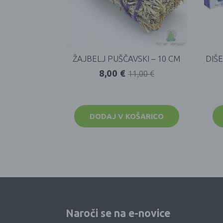
ŽAJBELJ PUŠČAVSKI – 10 CM
DIŠ
8,00
€
11,00
€
DODAJ V KOŠARICO
Naroči se na e-novice