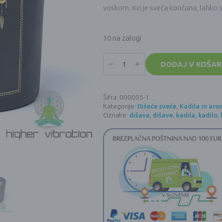
voskom. Ko je sveča končana, lahko 
10 na zalogi
Manifestacijska
sveča
DODAJ V KOŠAR
BOŽANSKA
BOGINJA
(120g)
količina
Šifra:
000005-1
Kategorije:
Dišeče sveče
,
Kadila in aro
Oznake:
dišava
,
dišave
,
kadila
,
kadilo
,