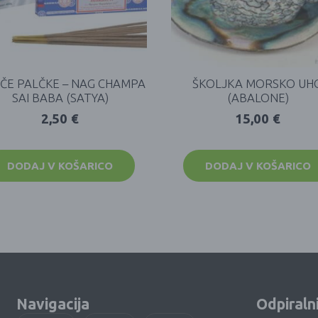
EČE PALČKE – NAG CHAMPA
ŠKOLJKA MORSKO UH
SAI BABA (SATYA)
(ABALONE)
2,50
€
15,00
€
DODAJ V KOŠARICO
DODAJ V KOŠARICO
Navigacija
Odpiraln