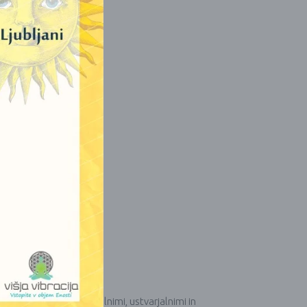
žemo z vašimi negovalnimi, ustvarjalnimi in