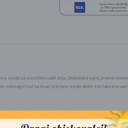
stno orodje za uresničitev vaših želja. Simbolizira ogenj, prvinski elem
 razkrivajočo luč na stvari, ki bi sicer ostale skrite. Kot taka ima sv