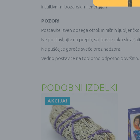
intuitivnimi božanskimi energijami.
POZOR!
Postavite izven dosega otrok in hišnih ljubljenčko
Ne postavljajte na prepih, saj boste tako skrajšal
Ne puščajte goreče sveče brez nadzora.
Vedno postavite na toplotno odporno površino.
PODOBNI IZDELKI
AKCIJA!