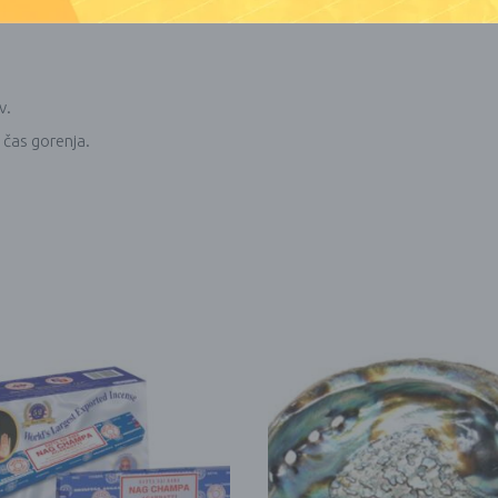
v.
i čas gorenja.