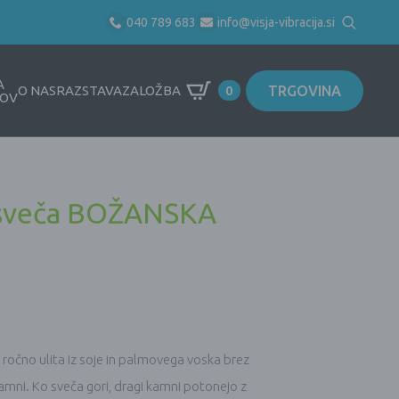
040 789 683
info@visja-vibracija.si
Search
for:
A
TRGOVINA
O NAS
RAZSTAVA
ZALOŽBA
0
OV
a sveča BOŽANSKA
, ročno ulita iz soje in palmovega voska brez
 kamni. Ko sveča gori, dragi kamni potonejo z