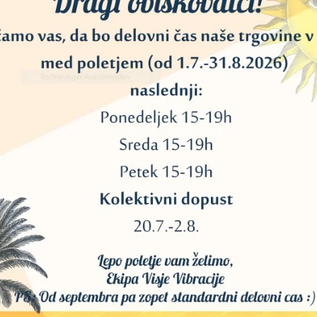
, ko svečo prižgete, da zagotovite najboljšo učinkovitost gorenja.
,5 cm).
cm) voska.
ouda nas ohranjajo prizemljene z močnimi mejami, da se globoko pove