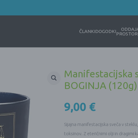
ODDAJ
ČLANKI
DOGODKI
PROSTOR
Manifestacijsk
BOGINJA (120g)
9,00
€
Sijajna manifestacijska sveča v steklu
toksinov. Z eteričnimi olji in dragimi