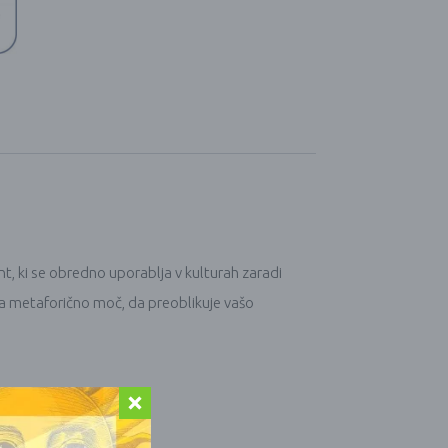
ent, ki se obredno uporablja v kulturah zaradi
eča metaforično moč, da preoblikuje vašo