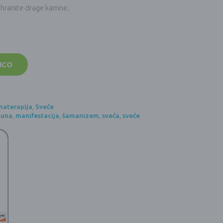
shranite drage kamne.
ICO
materapija
,
Sveče
luna
,
manifestacija
,
šamanizem
,
sveča
,
sveče