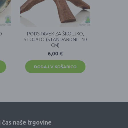
O
PODSTAVEK ZA ŠKOLJKO,
STOJALO (STANDARDNI – 10
CM)
6,00
€
DODAJ V KOŠARICO
i čas naše trgovine