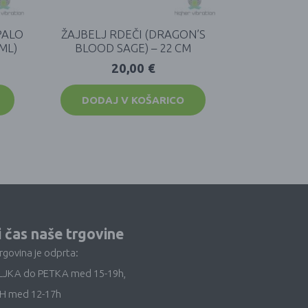
PALO
ŽAJBELJ RDEČI (DRAGON’S
ML)
BLOOD SAGE) – 22 CM
20,00
€
DODAJ V KOŠARICO
i čas naše trgovine
trgovina je odprta:
LJKA do PETKA med 15-19h,
H med 12-17h