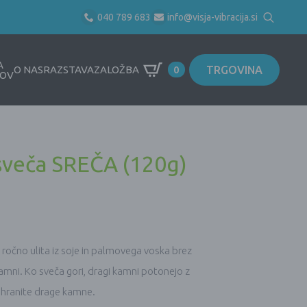
040 789 683
info@visja-vibracija.si
Search
for:
A
TRGOVINA
O NAS
RAZSTAVA
ZALOŽBA
0
OV
 sveča SREČA (120g)
, ročno ulita iz soje in palmovega voska brez
 kamni. Ko sveča gori, dragi kamni potonejo z
shranite drage kamne.