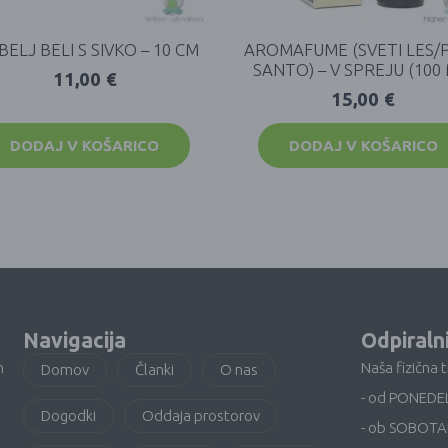
BELJ BELI S SIVKO – 10 CM
AROMAFUME (SVETI LES/
SANTO) – V SPREJU (100 
11,00
€
15,00
€
DODAJ V KOŠARICO
DODAJ V KOŠARICO
Navigacija
Odpiraln
n
Naša fizična 
Domov
Članki
O nas
- od PONEDE
Dogodki
Oddaja prostorov
- ob SOBOTA