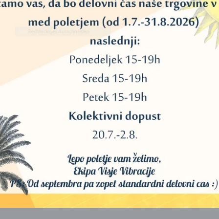
,5 cm).
cm) voska.
nče za sprostitev živcev in dvig samozavesti.