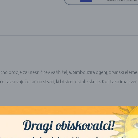
stno orodje za uresničitev vaših želja. Simbolizira ogenj, prvinski elem
 razkrivajočo luč na stvari, ki bi sicer ostale skrite. Kot taka ima sv
, ko svečo prižgete, da zagotovite najboljšo učinkovitost gorenja.