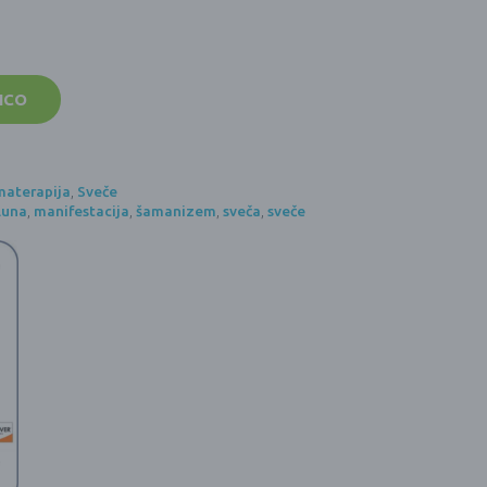
ICO
materapija
,
Sveče
luna
,
manifestacija
,
šamanizem
,
sveča
,
sveče