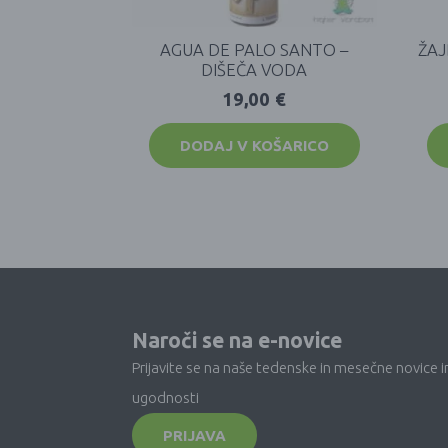
AGUA DE PALO SANTO –
ŽAJ
DIŠEČA VODA
19,00
€
DODAJ V KOŠARICO
Naroči se na e-novice
Prijavite se na naše tedenske in mesečne novice i
ugodnosti
PRIJAVA