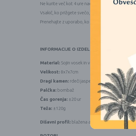
Ne kurite več kot 4 ure naenkrat.
Vsakič, ko prižgete svečo, odrežite stenj na ¼” (0
Prenehajte z uporabo, ko na dnu ostane ½” (1,3 
INFORMACIJE O IZDELKU
Material:
Sojin vosek in vosek iz palmovih jedrc
Velikost:
8x7x7cm
Dragi kamen:
rdeči jasper
Palčka:
bombaž
Čas gorenja:
±20 ur
Teža:
±120g
Dišavni profil:
blažena aroma pačulija in pomara
POZOR!