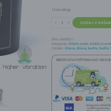
13 na zalogi
Manifestacijska
sveča
DODAJ V KOŠAR
SREČA
(120g)
količina
Šifra:
000002-1
Kategorije:
Dišeče sveče
,
Kadila in aro
Oznake:
dišava
,
dišave
,
kadila
,
kadilo
,