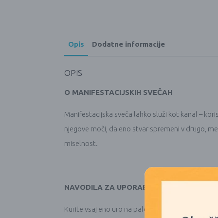
Opis
Dodatne informacije
OPIS
O MANIFESTACIJSKIH SVEČAH
Manifestacijska sveča lahko služi kot kanal – kori
njegove moči, da eno stvar spremeni v drugo, meče
miselnost.
NAVODILA ZA UPORABO
Kurite vsaj eno uro na palec premera sveče vsakič