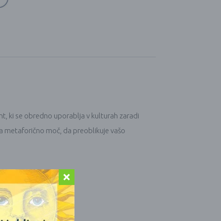
ent, ki se obredno uporablja v kulturah zaradi
eča metaforično moč, da preoblikuje vašo