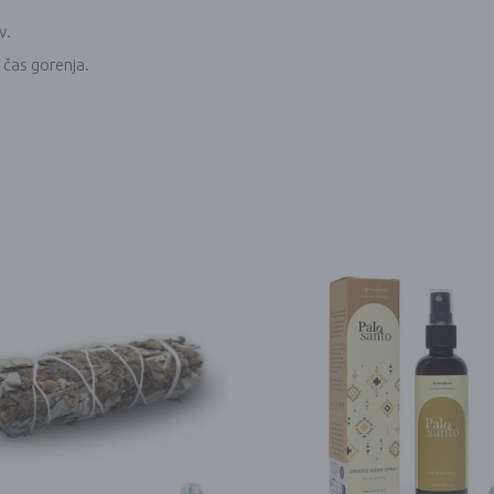
v.
i čas gorenja.