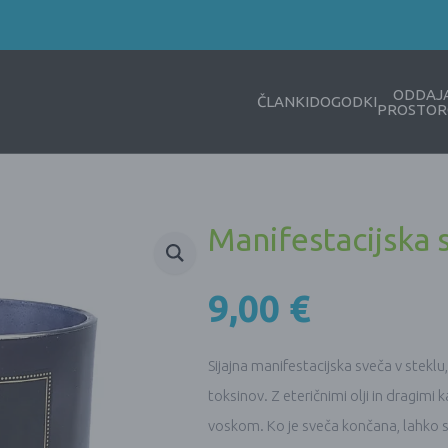
ODDAJ
ČLANKI
DOGODKI
PROSTOR
Manifestacijska
9,00
€
Sijajna manifestacijska sveča v steklu
toksinov. Z eteričnimi olji in dragimi
voskom. Ko je sveča končana, lahko 