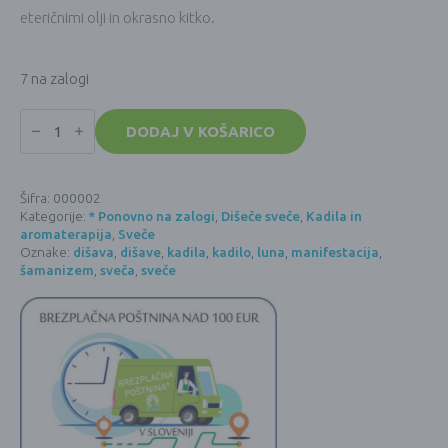
eteričnimi olji in okrasno kitko.
7 na zalogi
Manifestacijska
sveča
DODAJ V KOŠARICO
SREČA
(300g)
količina
Šifra:
000002
Kategorije:
* Ponovno na zalogi
,
Dišeče sveče
,
Kadila in
aromaterapija
,
Sveče
Oznake:
dišava
,
dišave
,
kadila
,
kadilo
,
luna
,
manifestacija
,
šamanizem
,
sveča
,
sveče