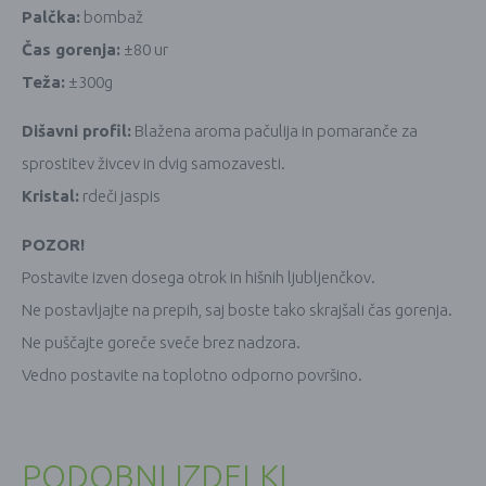
Palčka:
bombaž
Čas gorenja:
±80 ur
Teža:
±300g
Dišavni profil:
Blažena aroma pačulija in pomaranče za
sprostitev živcev in dvig samozavesti.
Kristal:
rdeči jaspis
POZOR!
Postavite izven dosega otrok in hišnih ljubljenčkov.
Ne postavljajte na prepih, saj boste tako skrajšali čas gorenja.
Ne puščajte goreče sveče brez nadzora.
Vedno postavite na toplotno odporno površino.
PODOBNI IZDELKI