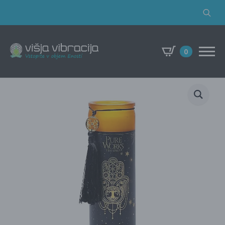
Search
for:
0