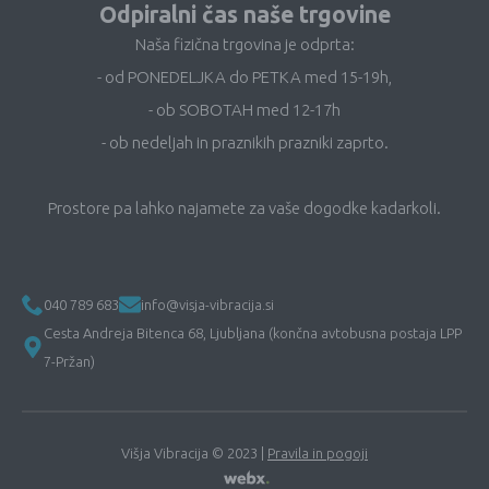
Odpiralni čas naše trgovine
Naša fizična trgovina je odprta:
- od PONEDELJKA do PETKA med 15-19h,
- ob SOBOTAH med 12-17h
- ob nedeljah in praznikih prazniki zaprto.
Prostore pa lahko najamete za vaše dogodke kadarkoli.
040 789 683
info@visja-vibracija.si
Cesta Andreja Bitenca 68, Ljubljana (končna avtobusna postaja LPP
7-Pržan)
Višja Vibracija © 2023 |
Pravila in pogoji