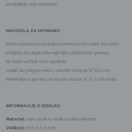
preoblikuje vašo miselnost.
NAVODILA ZA UPORABO
Kurite vsaj eno uro na palec premera sveče vsakič, ko svečo
prižgete, da zagotovite najboljšo učinkovitost gorenja.
Ne kurite več kot 4 ure naenkrat.
Vsakič, ko prižgete svečo, odrežite stenj na ¼” (0,5 cm).
Prenehajte z uporabo, ko na dnu ostane ½” (1,3 cm) voska.
INFORMACIJE O IZDELKU
Material:
Sojin vosek in vosek iz palmovih jedrc
Velikost:
20,5×5,5×5,5cm