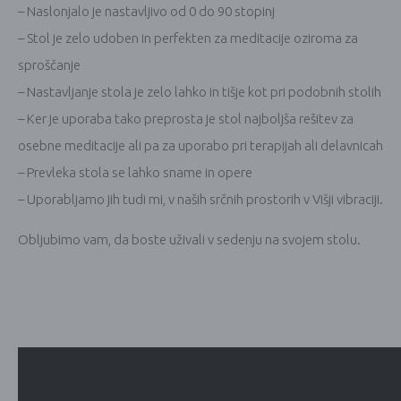
– Naslonjalo je nastavljivo od 0 do 90 stopinj
– Stol je zelo udoben in perfekten za meditacije oziroma za
sproščanje
– Nastavljanje stola je zelo lahko in tišje kot pri podobnih stolih
– Ker je uporaba tako preprosta je stol najboljša rešitev za
osebne meditacije ali pa za uporabo pri terapijah ali delavnicah
– Prevleka stola se lahko sname in opere
– Uporabljamo jih tudi mi, v naših srčnih prostorih v Višji vibraciji.
Obljubimo vam, da boste uživali v sedenju na svojem stolu.