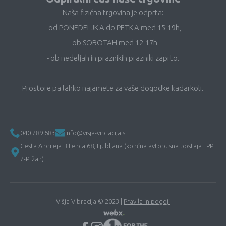
Naša fizična trgovina je odprta:
- od PONEDELJKA do PETKA med 15-19h,
- ob SOBOTAH med 12-17h
- ob nedeljah in praznikih prazniki zaprto.
Prostore pa lahko najamete za vaše dogodke kadarkoli.
040 789 683
info@visja-vibracija.si
Cesta Andreja Bitenca 68, Ljubljana (končna avtobusna postaja LPP
7-Pržan)
Višja Vibracija © 2023 |
Pravila in pogoji