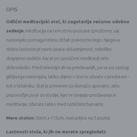
OPIS
Odlični meditacijski stol, ki zagotavlja večurno udobno
sedenje.
Meditacija na tem stolu postane sproščena, saj
naslonjalo pomaga telesu držati pokončno lego. Njegova
dobra lastnost je ravno prava oblazinjenost, nekoliko
dvignjeno sedišče, kar je pri sproščeni meditaciji zelo
dobrodošlo. Pred televizijo ali na predavanjih, pa se po zaslugi
gibljivega naslonjala, lahko zlijete v stol in uživate v predstavi –
kot v ležalniku. Stol je primeren za domačo uporabo, zelo
priporočljiv pa je za studije, kjer se izvajajo predavanja in
meditacije. Izbirate lahko med različnimi barvami.
Mere stolov:
50cm x 115cm, nastavljivo na 5 pozicij
Lastnosti stola, ki jih ne morete spregledati: