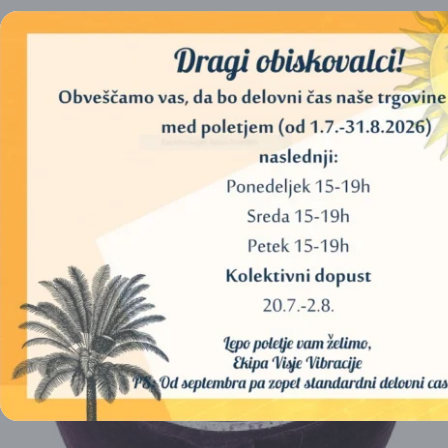
MEDITACIJSKA BLAZINA YOGI & YOGINI (AJDOVA
ZRNA) – SRČNA ČAKRA – ZELENA
50,00
€
DODAJ V KOŠARICO