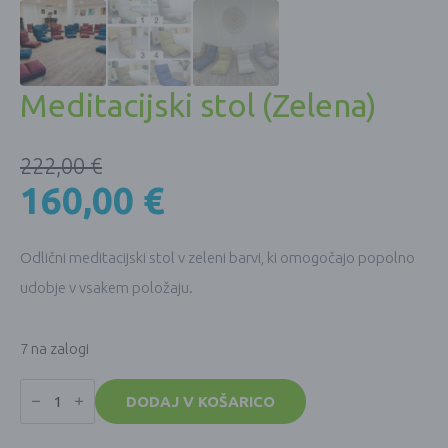
Meditacijski stol (Zelena)
222,00
€
160,00
€
Odlični meditacijski stol v zeleni barvi, ki omogočajo popolno
udobje v vsakem položaju.
7 na zalogi
Meditacijski
stol
DODAJ V KOŠARICO
(Zelena)
količina