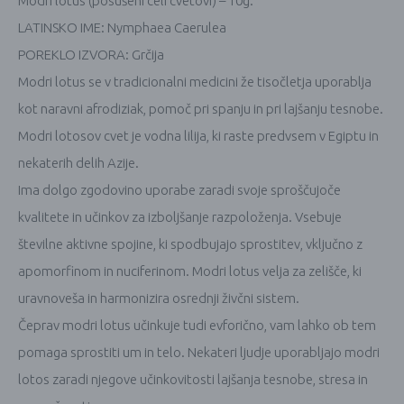
Modri lotus (posušeni celi cvetovi) – 10g.
LATINSKO IME: Nymphaea Caerulea
POREKLO IZVORA: Grčija
Modri ​​lotus se v tradicionalni medicini že tisočletja uporablja
kot naravni afrodiziak, pomoč pri spanju in pri lajšanju tesnobe.
Modri ​​lotosov cvet je vodna lilija, ki raste predvsem v Egiptu in
nekaterih delih Azije.
Ima dolgo zgodovino uporabe zaradi svoje sproščujoče
kvalitete in učinkov za izboljšanje razpoloženja.
Vsebuje
številne aktivne spojine, ki spodbujajo sprostitev, vključno z
apomorfinom in nuciferinom.
Modri ​​lotus velja za zelišče, ki
uravnoveša in harmonizira osrednji živčni sistem.
Čeprav modri lotus učinkuje tudi evforično, vam lahko ob tem
pomaga sprostiti um in telo.
Nekateri ljudje uporabljajo modri
lotos zaradi njegove učinkovitosti lajšanja tesnobe, stresa in