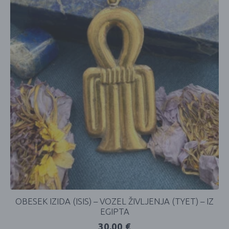
OBESEK IZIDA (ISIS) – VOZEL ŽIVLJENJA (TYET) – IZ
EGIPTA
30,00
€