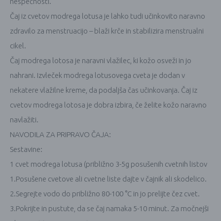
nespečnosti.
Čaj iz cvetov modrega lotusa je lahko tudi učinkovito naravno
zdravilo za menstruacijo – blaži krče in stabilizira menstrualni
cikel.
Čaj modrega lotosa je naravni vlažilec, ki kožo osveži in jo
nahrani.
Izvleček modrega lotusovega cveta je dodan v
nekatere vlažilne kreme, da podaljša čas učinkovanja.
Čaj iz
cvetov modrega lotosa je dobra izbira, če želite kožo naravno
navlažiti.
NAVODILA ZA PRIPRAVO ČAJA:
Sestavine:
1 cvet modrega lotusa (približno 3-5g posušenih cvetnih listov
1.Posušene cvetove ali cvetne liste dajte v čajnik ali skodelico.
2.Segrejte vodo do približno 80-100 °C in jo prelijte čez cvet.
3.Pokrijte in pustute, da se čaj namaka 5-10 minut. Za močnejši