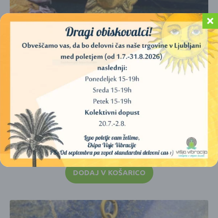
OBESEK BOGINJE SEKHMET – PROFIL – IZ EGIPTA
30,00
€
DODAJ V KOŠARICO