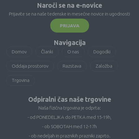
Naroči se na e-novice
Prijavite se na naše tedenske in mesečne novice in ugodnosti
PRIJAVA
Navigacija
Domov
Članki
O nas
Dogodki
Oddaja prostorov
Razstava
Založba
Trgovina
Odpiralni čas naše trgovine
Naša fizična trgovina je odprta:
- od PONEDELJKA do PETKA med 15-19h,
- ob SOBOTAH med 12-17h
- ob nedeljah in praznikih prazniki zaprto.