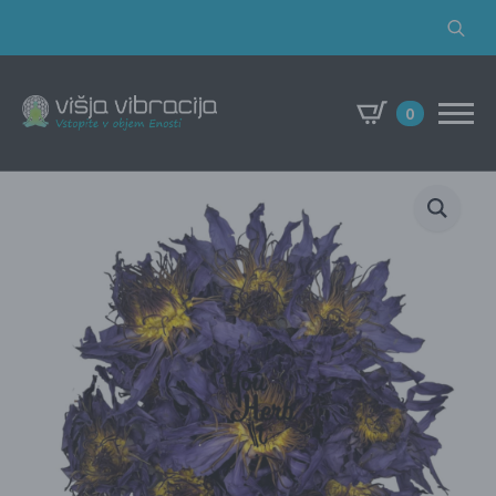
Search
for:
0