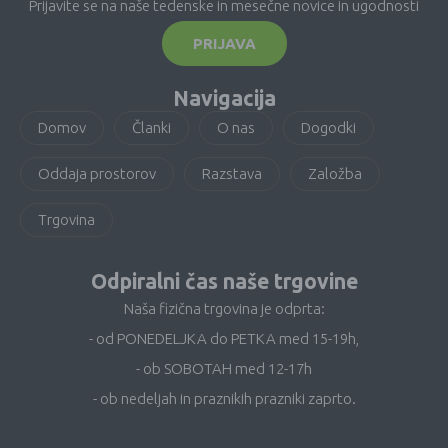
Prijavite se na naše tedenske in mesečne novice in ugodnosti
PRIJAVA
Navigacija
Domov
Članki
O nas
Dogodki
Oddaja prostorov
Razstava
Založba
Trgovina
Odpiralni čas naše trgovine
Naša fizična trgovina je odprta:
- od PONEDELJKA do PETKA med 15-19h,
- ob SOBOTAH med 12-17h
- ob nedeljah in praznikih prazniki zaprto.