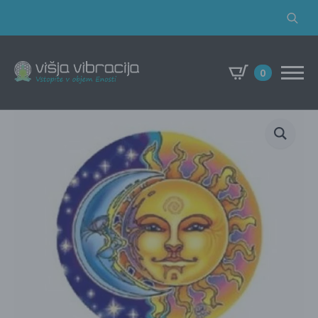
Search
for:
0