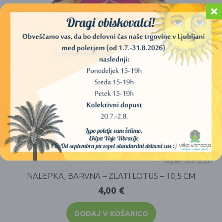
NALEPKA, BARVNA – ZLATI LOTUS – 10,5 CM
4,00
€
DODAJ V KOŠARICO