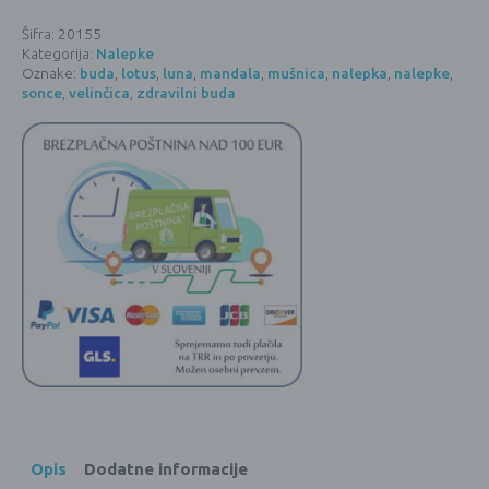
in
Luna
Šifra:
20155
-
Kategorija:
Nalepke
10,5
cm
Oznake:
buda
,
lotus
,
luna
,
mandala
,
mušnica
,
nalepka
,
nalepke
,
količina
sonce
,
velinčica
,
zdravilni buda
Opis
Dodatne informacije