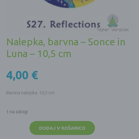
Nalepka, barvna – Sonce in
Luna – 10,5 cm
4,00
€
Barvna nalepka 10,5 cm
1 na zalogi
Nalepka,
barvna
DODAJ V KOŠARICO
-
Sonce