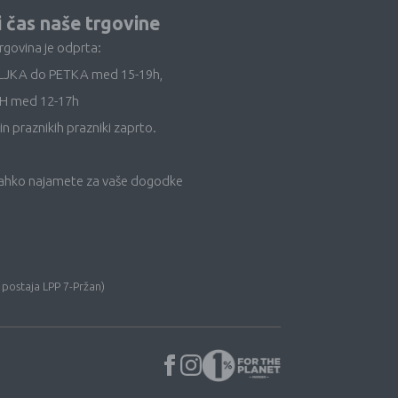
i čas naše trgovine
trgovina je odprta:
LJKA do PETKA med 15-19h,
H med 12-17h
in praznikih prazniki zaprto.
lahko najamete za vaše dogodke
 postaja LPP 7-Pržan)