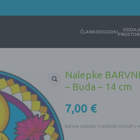
ODDAJ
ČLANKI
DOGODKI
PROSTOR
Nalepke BARVN
– Buda – 14 cm
7,00
€
Barvne nalepke v različnih motivih v v