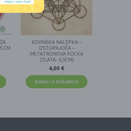
OŽA
KOVINSKA NALEPKA –
,5 CM
IZSTOPAJOČA –
METATRONOVA KOCKA
(ZLATA- 5,5CM)
4,00
€
DODAJ V KOŠARICO