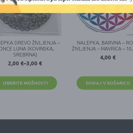
EPKA DREVO ŽIVLJENJA –
NALEPKA, BARVNA – R
ONCE LUNA (KOVINSKA,
ŽIVLJENJA – MAVRICA – 10
SREBRNA)
4,00
€
2,00
€
–
3,00
€
IZBERITE MOŽNOSTI
DODAJ V KOŠARICO