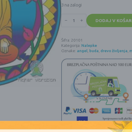
3 na zalogi
Nalepke
BARVNI
DODAJ V KOŠAR
DUHOVNI
MOTIVI
-
Buda
Šifra:
20101
-
Kategorija:
Nalepke
14
cm
Oznake:
angel
,
buda
,
drevo življenja
,
m
količina