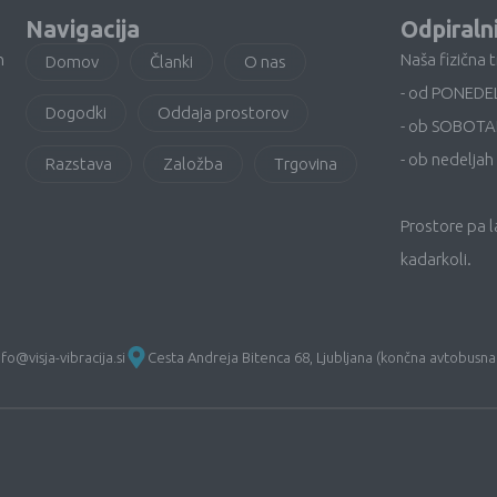
Navigacija
Odpiraln
n
Naša fizična 
Domov
Članki
O nas
- od PONEDE
Dogodki
Oddaja prostorov
- ob SOBOTA
- ob nedeljah 
Razstava
Založba
Trgovina
Prostore pa 
kadarkoli.
nfo@visja-vibracija.si
Cesta Andreja Bitenca 68, Ljubljana (končna avtobusna