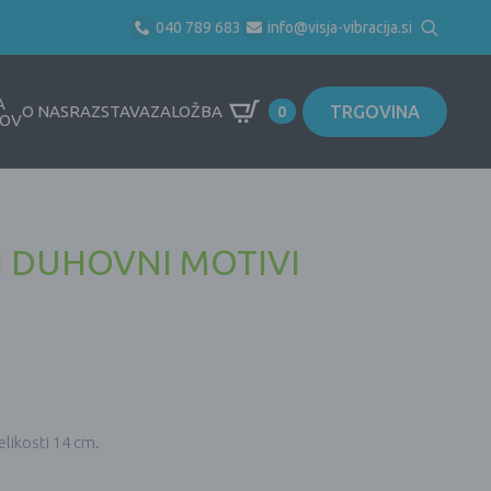
040 789 683
info@visja-vibracija.si
Search
for:
A
TRGOVINA
O NAS
RAZSTAVA
ZALOŽBA
0
OV
I DUHOVNI MOTIVI
elikosti 14 cm.