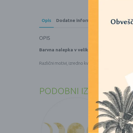
Opis
Dodatne informacije
OPIS
Barvna nalepka v velikosti 14 cm.
Različni motivi, izredno kvalitetne nalepke.
PODOBNI IZDELKI