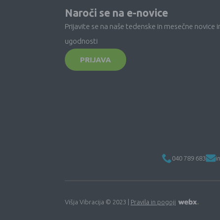
Naroči se na e-novice
Prijavite se na naše tedenske in mesečne novice i
ugodnosti
PRIJAVA
040 789 683
i
Višja Vibracija © 2023 |
Pravila in pogoji