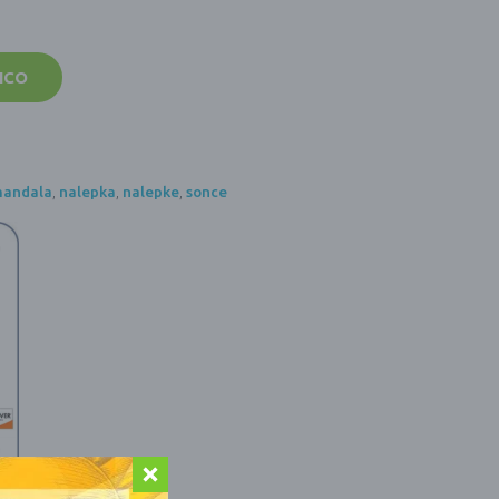
ICO
andala
,
nalepka
,
nalepke
,
sonce