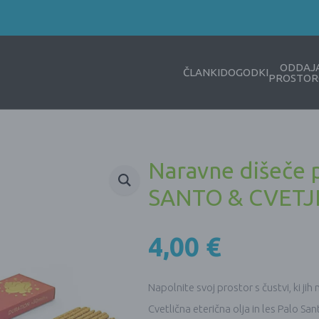
ODDAJ
ČLANKI
DOGODKI
PROSTOR
Naravne dišeče p
SANTO & CVETJ
4,00
€
Napolnite svoj prostor s čustvi, ki jih 
Cvetlična eterična olja in les Palo S