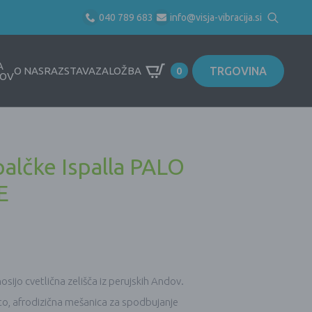
040 789 683
info@visja-vibracija.si
Search
for:
A
TRGOVINA
O NAS
RAZSTAVA
ZALOŽBA
0
OV
alčke Ispalla PALO
E
nosijo cvetlična zelišča iz perujskih Andov.
anto, afrodizična mešanica za spodbujanje