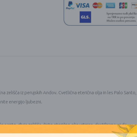
lična zelišča iz perujskih Andov. Cvetlična eterična olja in les Palo Sa
ite energijo ljubezni.
anto, divja zelišča, čisto eterično olje vrtnice, destilirana voda.