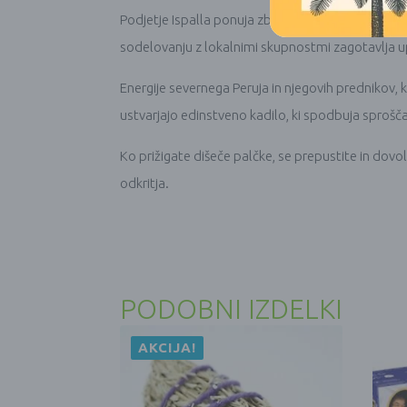
Podjetje Ispalla ponuja zbirko popolnoma naravnih 
sodelovanju z lokalnimi skupnostmi zagotavlja up
Energije severnega Peruja in njegovih prednikov, 
ustvarjajo edinstveno kadilo, ki spodbuja sproščan
Ko prižigate dišeče palčke, se prepustite in do
odkritja.
PODOBNI IZDELKI
AKCIJA!