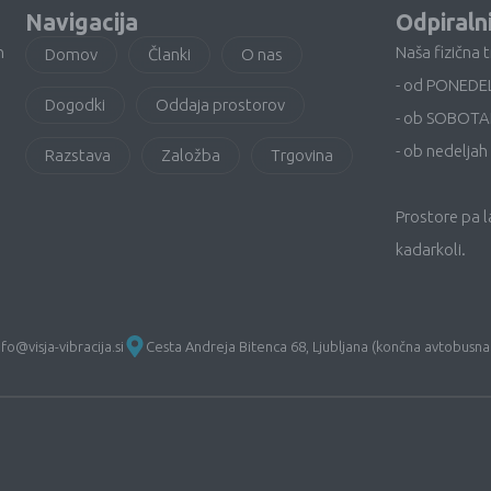
Navigacija
Odpiraln
n
Naša fizična 
Domov
Članki
O nas
- od PONEDE
Dogodki
Oddaja prostorov
- ob SOBOTA
- ob nedeljah 
Razstava
Založba
Trgovina
Prostore pa 
kadarkoli.
nfo@visja-vibracija.si
Cesta Andreja Bitenca 68, Ljubljana (končna avtobusna