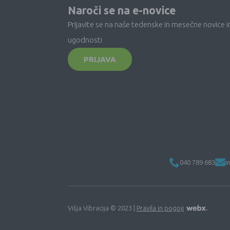
Naroči se na e-novice
Prijavite se na naše tedenske in mesečne novice i
ugodnosti
PRIJAVA
040 789 683
i
Višja Vibracija © 2023 |
Pravila in pogoji