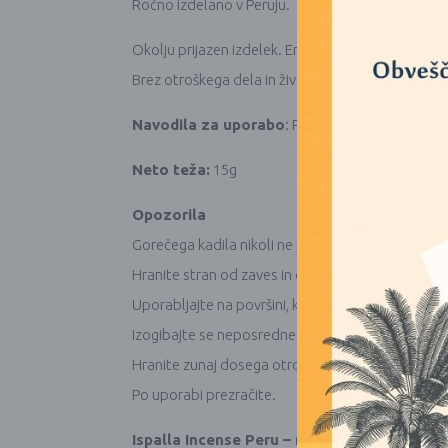
Ročno izdelano v Peruju.
Okolju prijazen izdelek. Embalažo je mogoče recik
Brez otroškega dela in živalskih stranskih proizv
Navodila za uporabo
: Prižgite palčko. Ko pali
Neto teža:
15g
Opozorila
Gorečega kadila nikoli ne puščajte brez nadzora.
Hranite stran od zaves in drugih vnetljivih materi
Uporabljajte na površini, ki je odporna na toploto
Izogibajte se neposrednemu vdihavanju dima.
Hranite zunaj dosega otrok in hišnih ljubljenčkov.
Po uporabi prezračite.
Ispalla Incense Peru – naravne dišeče palčk