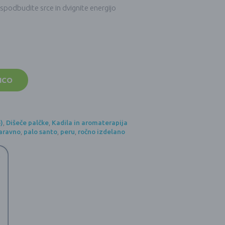
spodbudite srce in dvignite energijo
ICO
)
,
Dišeče palčke
,
Kadila in aromaterapija
aravno
,
palo santo
,
peru
,
ročno izdelano