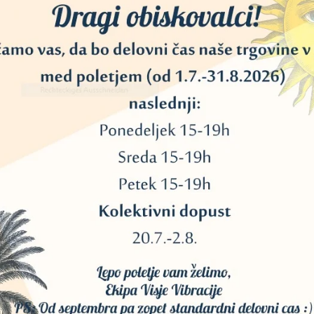
lirati.
odov.
čica zažari, upihnite plamen. Postavite v stojalo za kadila.
alov.
.
e s Palo Santom (sveti les)