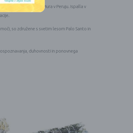
suhih gozdovih mesta Piura v Peruju. Ispalla v
cije.
ke moči, so združene s svetim lesom Palo Santo in
samospoznavanja, duhovnosti in ponovnega