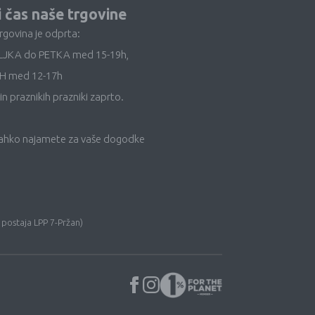
i čas naše trgovine
trgovina je odprta:
LJKA do PETKA med 15-19h,
H med 12-17h
in praznikih prazniki zaprto.
lahko najamete za vaše dogodke
 postaja LPP 7-Pržan)