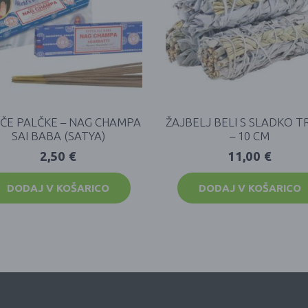
EČE PALČKE – NAG CHAMPA
ŽAJBELJ BELI S SLADKO 
SAI BABA (SATYA)
– 10 CM
2,50
€
11,00
€
DODAJ V KOŠARICO
DODAJ V KOŠARICO