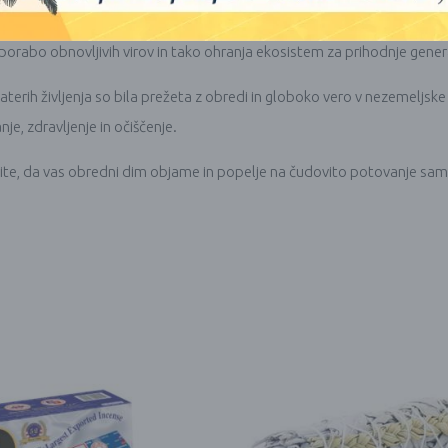
dišečih palčk, ki so skrbno in ročno izdelane iz lesa, pridobljenega v 
orabo obnovljivih virov in tako ohranja ekosistem za prihodnje genera
katerih življenja so bila prežeta z obredi in globoko vero v nezemeljs
je, zdravljenje in očiščenje.
volite, da vas obredni dim objame in popelje na čudovito potovanje 