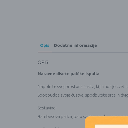
Opis
Dodatne informacije
OPIS
Naravne dišeče palčke Ispalla
Napolnite svoj prostor s čustvi, ki jih nosijo cvet
Spodbudite svoja čustva, spodbudite srce in dvign
Sestavine:
Bambusova palica, palo santo v prahu, smola palo s