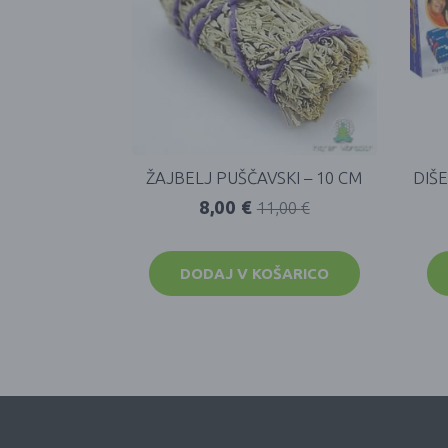
ŽAJBELJ PUŠČAVSKI – 10 CM
DIŠ
8,00
€
11,00
€
DODAJ V KOŠARICO