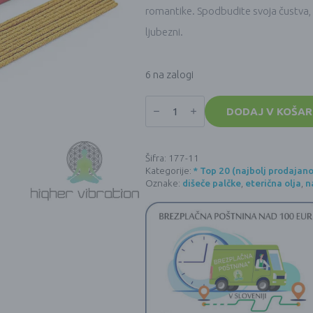
romantike. Spodbudite svoja čustva, 
ljubezni.
6 na zalogi
Naravne
dišeče
DODAJ V KOŠAR
palčke
Ispalla
PALO
SANTO
Šifra:
177-11
&
Kategorije:
* Top 20 (najbolj prodajano
CVETJE
količina
Oznake:
dišeče palčke
,
eterična olja
,
n