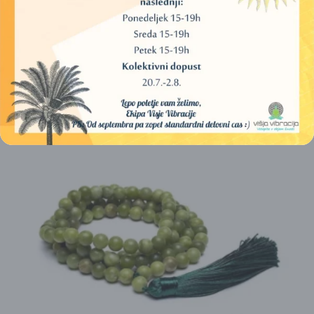
SEMEN, Z BELO RESO
18,00
€
20,00
€
DODAJ V KOŠARICO