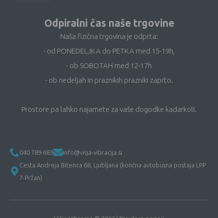
Odpiralni čas naše trgovine
Naša fizična trgovina je odprta:
- od PONEDELJKA do PETKA med 15-19h,
- ob SOBOTAH med 12-17h
- ob nedeljah in praznikih prazniki zaprto.
Prostore pa lahko najamete za vaše dogodke kadarkoli.
040 789 683
info@visja-vibracija.si
Cesta Andreja Bitenca 68, Ljubljana (končna avtobusna postaja LPP
7-Pržan)