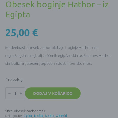
Obesek boginje Hathor – iz
Egipta
25,00
€
Medeninast obesek z upodobitvijo boginje Hathor, ene
najnežnejših in najbolj čaščenih egipčanskih božanstev. Hathor
simbolizira ljubezen, lepoto, radost in žensko moč.
4 na zalogi
Obesek
boginje
DODAJ V KOŠARICO
Hathor
-
iz
Egipta
Šifra:
obesek-hathor-mali
količina
Kategorije:
Egipt
,
Nakit
,
Nakit
,
Obeski