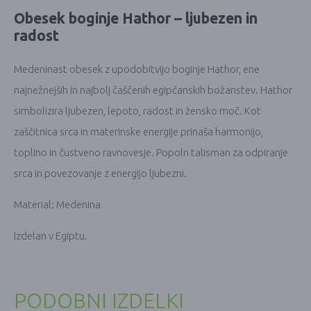
Obesek boginje Hathor – ljubezen in
radost
Medeninast obesek z upodobitvijo boginje Hathor, ene
najnežnejših in najbolj čaščenih egipčanskih božanstev. Hathor
simbolizira ljubezen, lepoto, radost in žensko moč. Kot
zaščitnica srca in materinske energije prinaša harmonijo,
toplino in čustveno ravnovesje. Popoln talisman za odpiranje
srca in povezovanje z energijo ljubezni.
Material: Medenina
Izdelan v Egiptu.
PODOBNI IZDELKI