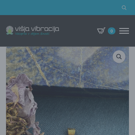
Search
for:
0