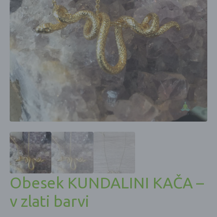
Obesek KUNDALINI KAČA –
v zlati barvi