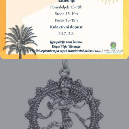
OBESEK ROŽA ŽIVLJENJA – KROGLA (LEGIRANO
JEKLO, BARVA: ROZA)
25,00
€
DODAJ V KOŠARICO