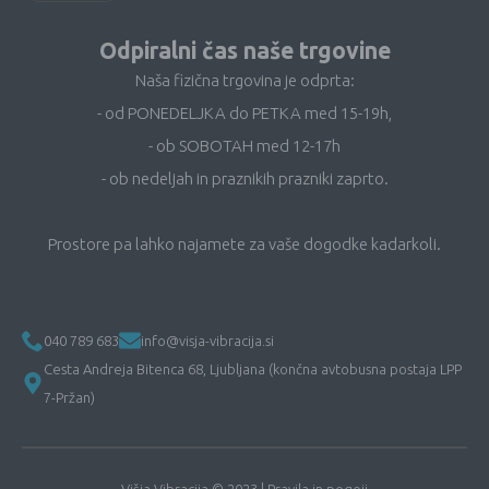
Odpiralni čas naše trgovine
Naša fizična trgovina je odprta:
- od PONEDELJKA do PETKA med 15-19h,
- ob SOBOTAH med 12-17h
- ob nedeljah in praznikih prazniki zaprto.
Prostore pa lahko najamete za vaše dogodke kadarkoli.
040 789 683
info@visja-vibracija.si
Cesta Andreja Bitenca 68, Ljubljana (končna avtobusna postaja LPP
7-Pržan)
Višja Vibracija © 2023 |
Pravila in pogoji