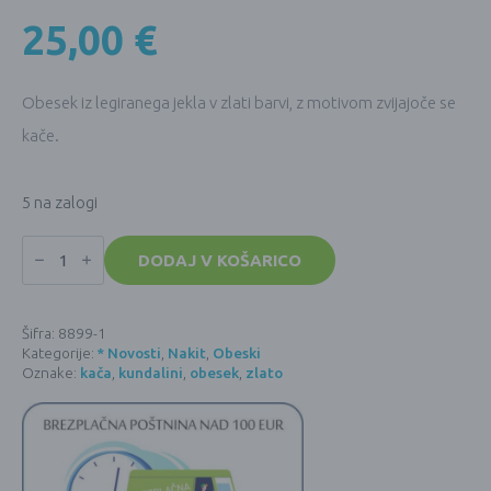
25,00
€
Obesek iz legiranega jekla v zlati barvi, z motivom zvijajoče se
kače.
5 na zalogi
Obesek
KUNDALINI
DODAJ V KOŠARICO
KAČA
-
v
zlati
Šifra:
8899-1
barvi
Kategorije:
* Novosti
,
Nakit
,
Obeski
količina
Oznake:
kača
,
kundalini
,
obesek
,
zlato