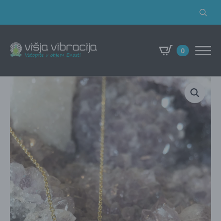
Search
for:
0