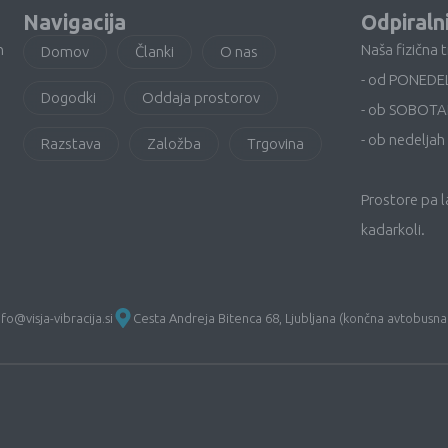
Navigacija
Odpiraln
n
Naša fizična 
Domov
Članki
O nas
- od PONEDE
Dogodki
Oddaja prostorov
- ob SOBOTA
- ob nedeljah 
Razstava
Založba
Trgovina
Prostore pa 
kadarkoli.
nfo@visja-vibracija.si
Cesta Andreja Bitenca 68, Ljubljana (končna avtobusna