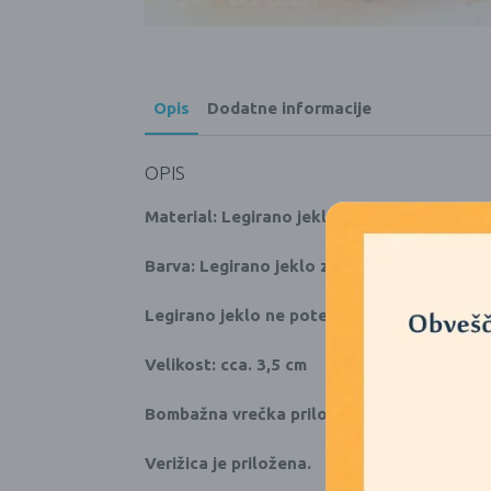
Opis
Dodatne informacije
OPIS
Material: Legirano jeklo
Barva: Legirano jeklo zlate barve
Legirano jeklo ne potemni in je ugodnejša a
Velikost: cca. 3,5 cm
Bombažna vrečka priložena
Verižica je priložena.