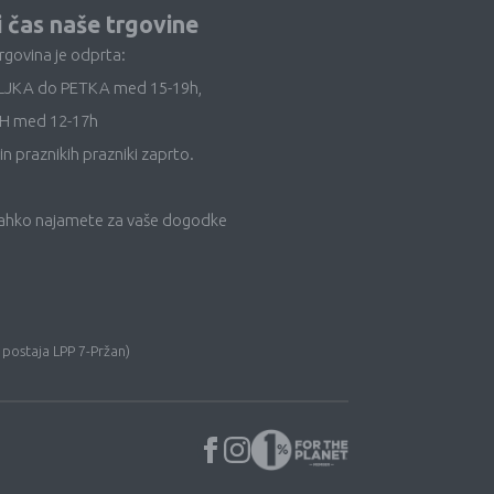
i čas naše trgovine
trgovina je odprta:
LJKA do PETKA med 15-19h,
H med 12-17h
in praznikih prazniki zaprto.
lahko najamete za vaše dogodke
 postaja LPP 7-Pržan)