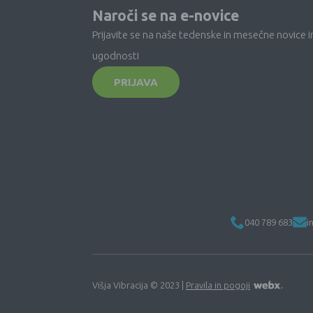
Naroči se na e-novice
Prijavite se na naše tedenske in mesečne novice i
ugodnosti
PRIJAVA
040 789 683
i
Višja Vibracija © 2023 |
Pravila in pogoji