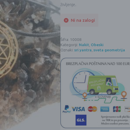
življenje.
Ni na zalogi
Šifra:
10008
Kategoriji:
Nakit
,
Obeski
Oznaki:
sri yantra
,
sveta geometrija