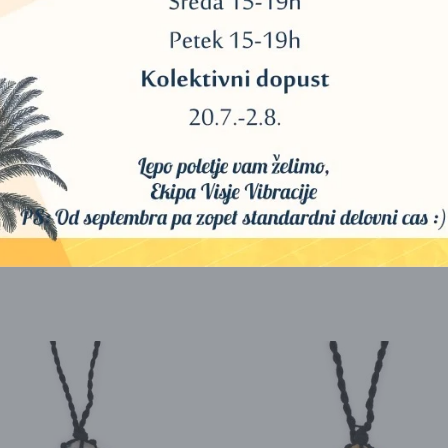
 količinah.)
jših in najmočnejših simbolov. Koristi in moči Sri yantre pomagajo, da iz
ko v duhovnih kot v materialnih sferah. Prav tako uporabniku zagotavl
 zavedanjem.