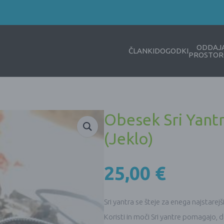
ODDAJ
ČLANKI
DOGODKI
PROSTOR
Obesek Sri Yantr
(Jeklo)
25,00
€
Sri yantra se šteje za enega najstarejš
Koristi in moči Sri yantre pomagajo, d