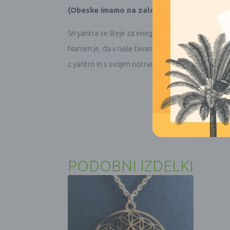
(Obeske imamo na zalogi morda le v manjših
Sri yantra se šteje za enega najstarejših, najčiste
Namen je, da v naše bivanje prinese bogastvo, ta
z yantro in s svojim notranjim mirom, bistvom in
PODOBNI IZDELKI