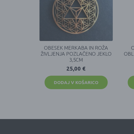
OBESEK MERKABA IN ROŽA
O
ŽIVLJENJA POZLAČENO JEKLO
OBL
3,5CM
25,00
€
DODAJ V KOŠARICO