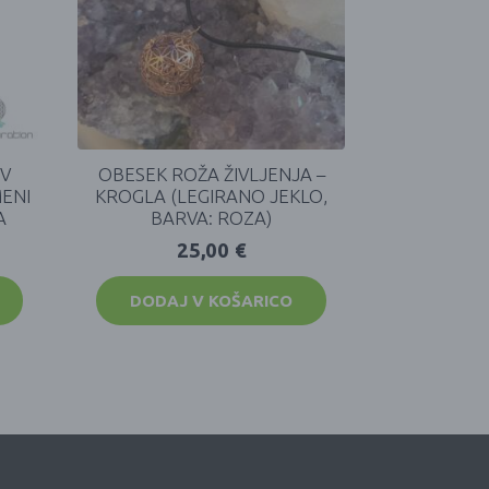
 V
OBESEK ROŽA ŽIVLJENJA –
ENI
KROGLA (LEGIRANO JEKLO,
A
BARVA: ROZA)
25,00
€
DODAJ V KOŠARICO