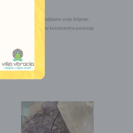
polnimo svoje želje in izboljšamo svoje življenje.
ja mir, moč in uspeh, ko se konsistentno povezuje