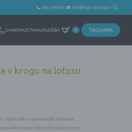
040 789 683
info@visja-vibracija.si
Search
for:
A
TRGOVINA
O NAS
RAZSTAVA
ZALOŽBA
0
OV
a v krogu na lotusu
ih, najčistejših in najmočnejših simbolov.
a izpolnimo svoje želje in izboljšamo svoje