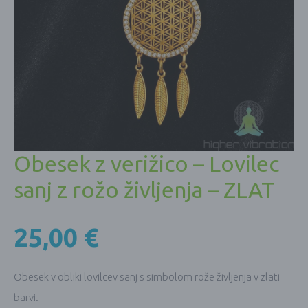
Obesek z verižico – Lovilec
sanj z rožo življenja – ZLAT
25,00
€
Obesek v obliki lovilcev sanj s simbolom rože življenja v zlati
barvi.