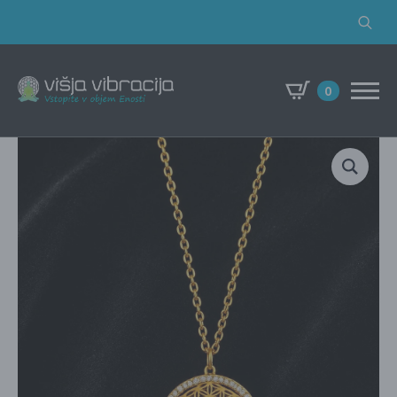
Search
for:
0