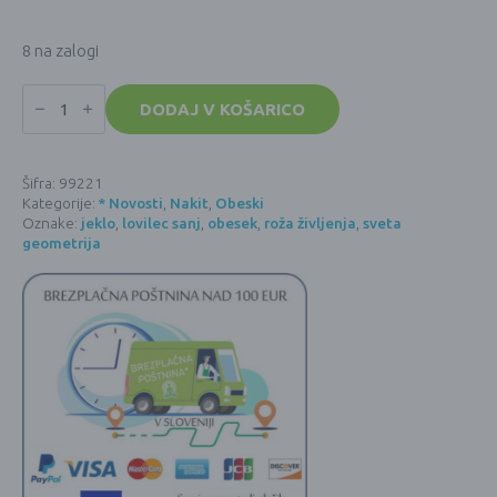
8 na zalogi
Obesek
z
DODAJ V KOŠARICO
verižico
-
Lovilec
sanj
Šifra:
99221
z
Kategorije:
* Novosti
,
Nakit
,
Obeski
rožo
življenja
Oznake:
jeklo
,
lovilec sanj
,
obesek
,
roža življenja
,
sveta
-
geometrija
ZLAT
količina