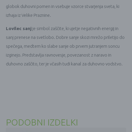
globok duhovni pomen in vsebuje vzorce stvarjenja sveta, ki
izhaja iz Velike Praznine.
Lovilec sanj
je simbol zaščite, ki ujetje negativnih energij in
sanj prenese na svetlobo. Dobre sanje skozi mrežo priletijo do
spečega, medtem ko slabe sanje ob prvem jutranjem soncu
izginejo. Predstavlja ravnovesje, povezanost z naravo in
duhovno zaščito, ter je včasih tudi kanal za duhovno vodstvo.
PODOBNI IZDELKI