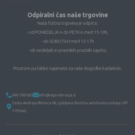
Odpiralni čas naše trgovine
Naša fizična trgovina je odprta:
- od PONEDELJKA do PETKA med 15-19h,
- ob SOBOTAH med 12-17h
- ob nedeljah in praznikih prazniki zaprto.
Prostore pa lahko najamete za vaše dogodke kadarkoli.
040 789 683
info@visja-vibracija.si
Cesta Andreja Bitenca 68, Ljubljana (končna avtobusna postaja LPP
7-Pržan)