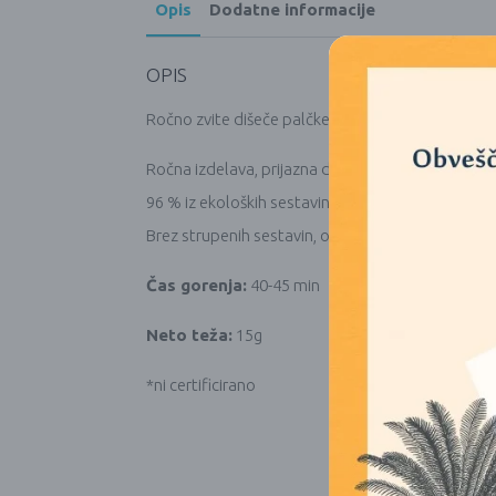
Opis
Dodatne informacije
OPIS
Ročno zvite dišeče palčke so skrbno pripravljene i
Ročna izdelava, prijazna do okolja.
96 % iz ekoloških sestavin*
Brez strupenih sestavin, otroškega dela in živals
Čas gorenja:
40-45 min
Neto teža:
15g
*ni certificirano