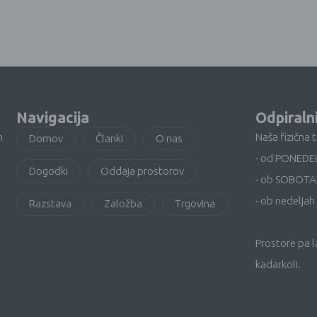
Navigacija
Odpiraln
n
Naša fizična 
Domov
Članki
O nas
- od PONEDE
Dogodki
Oddaja prostorov
- ob SOBOTA
- ob nedeljah 
Razstava
Založba
Trgovina
Prostore pa 
kadarkoli.