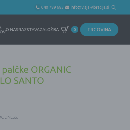
040 789 683
info@visja-vibracija.si
Search
for:
A
TRGOVINA
O NAS
RAZSTAVA
ZALOŽBA
0
OV
e palčke ORGANIC
ALO SANTO
GOODNESS.