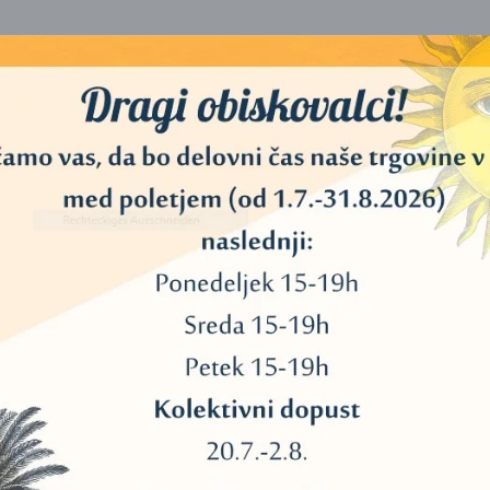
z naravnega lesnega prahu in izvlečkov zeliščnih eteričnih olj.
kih stranskih proizvodov.