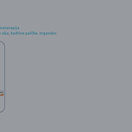
omaterapija
 olja
,
kadilne palčke
,
organsko