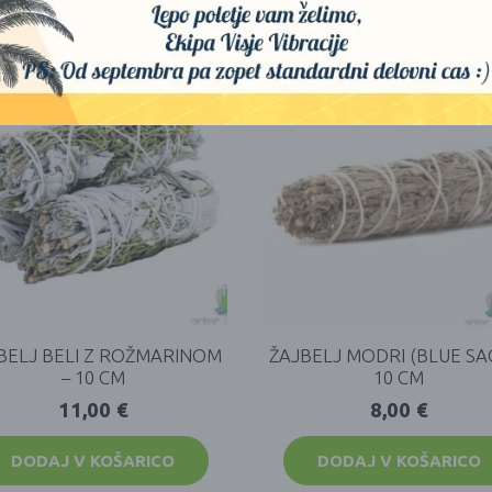
BELJ BELI Z ROŽMARINOM
ŽAJBELJ MODRI (BLUE SAG
– 10 CM
10 CM
11,00
€
8,00
€
DODAJ V KOŠARICO
DODAJ V KOŠARICO