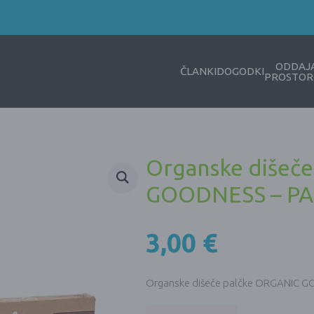
ODDAJ
ČLANKI
DOGODKI
PROSTOR
Organske dišeč
GOODNESS – P
3,00
€
Organske dišeče palčke ORGANIC 