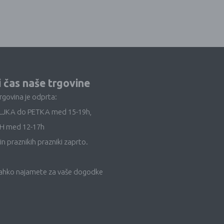
i čas naše trgovine
trgovina je odprta:
LJKA do PETKA med 15-19h,
H med 12-17h
in praznikih prazniki zaprto.
lahko najamete za vaše dogodke