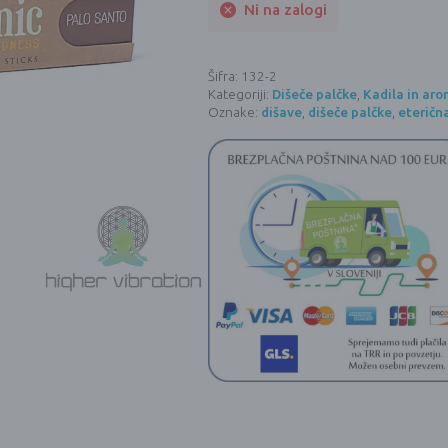
Ni na zalogi
Šifra:
132-2
Kategoriji:
Dišeče palčke
,
Kadila in ar
Oznake:
dišave
,
dišeče palčke
,
eterična