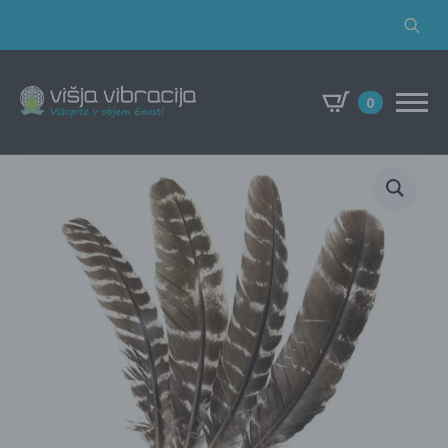
Search
for:
0