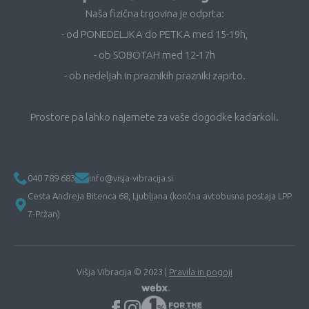
Naša fizična trgovina je odprta:
- od PONEDELJKA do PETKA med 15-19h,
- ob SOBOTAH med 12-17h
- ob nedeljah in praznikih prazniki zaprto.
Prostore pa lahko najamete za vaše dogodke kadarkoli.
040 789 683
info@visja-vibracija.si
Cesta Andreja Bitenca 68, Ljubljana (končna avtobusna postaja LPP
7-Pržan)
Višja Vibracija © 2023 |
Pravila in pogoji