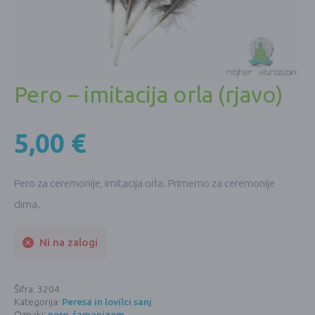
Pero – imitacija orla (rjavo)
5,00
€
Pero za ceremonije, imitacija orla. Primerno za ceremonije
dima.
Ni na zalogi
Šifra:
3204
Kategorija:
Peresa in lovilci sanj
Oznaki:
pero
,
šamanizem