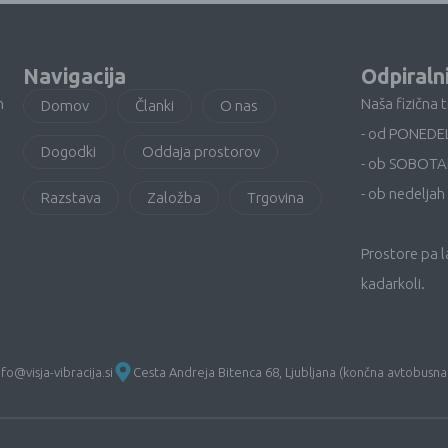
Navigacija
Odpiraln
n
Naša fizična 
Domov
Članki
O nas
- od PONEDE
Dogodki
Oddaja prostorov
- ob SOBOTA
- ob nedeljah 
Razstava
Založba
Trgovina
Prostore pa 
kadarkoli.
nfo@visja-vibracija.si
Cesta Andreja Bitenca 68, Ljubljana (končna avtobusna