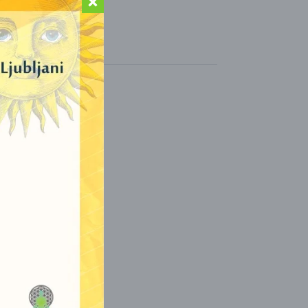
eščini.