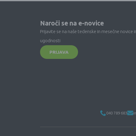
Naroči se na e-novice
Prijavite se na naše tedenske in mesečne novice i
ugodnosti
PRIJAVA
040 789 683
i