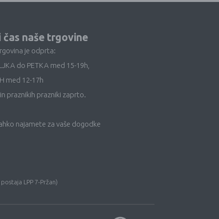
i čas naše trgovine
trgovina je odprta:
LJKA do PETKA med 15-19h,
H med 12-17h
in praznikih prazniki zaprto.
lahko najamete za vaše dogodke
 postaja LPP 7-Pržan)