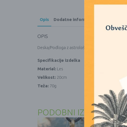
Opis
Dodatne informacije
OPIS
Deska/Podloga z astrološkimi znamenji, črkami,
Specifikacije izdelka
Material:
Les
Velikost:
20cm
Teža:
70g
PODOBNI IZDELKI