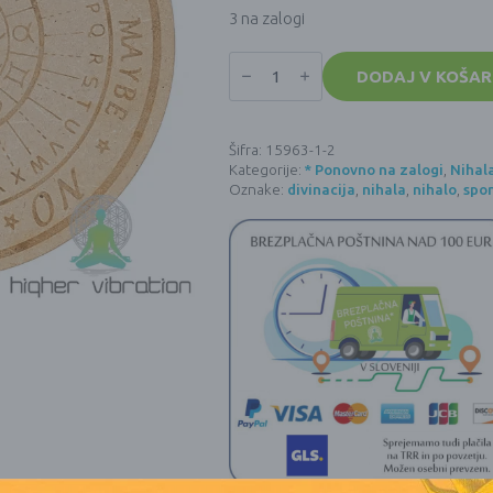
3 na zalogi
Podlaga/deska
z
DODAJ V KOŠAR
vgraviranimi
astrološkimi
znamenji
(za
Šifra:
15963-1-2
NIHALA)
Kategorije:
* Ponovno na zalogi
,
Nihal
količina
Oznake:
divinacija
,
nihala
,
nihalo
,
spor