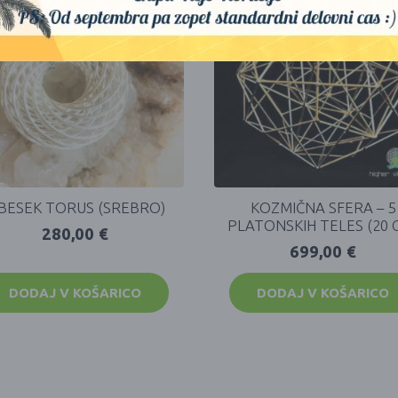
BESEK TORUS (SREBRO)
KOZMIČNA SFERA – 5
PLATONSKIH TELES (20 
280,00
€
699,00
€
DODAJ V KOŠARICO
DODAJ V KOŠARICO