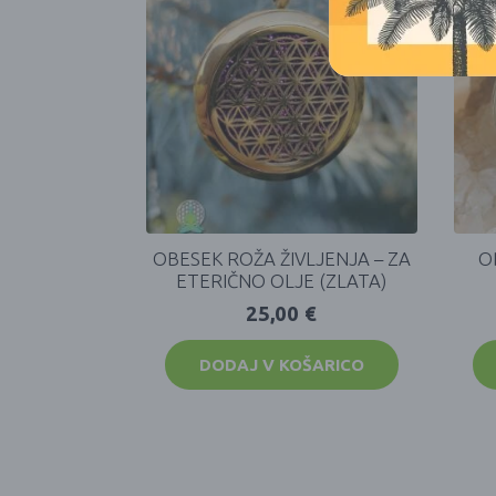
OBESEK ROŽA ŽIVLJENJA – ZA
O
ETERIČNO OLJE (ZLATA)
25,00
€
DODAJ V KOŠARICO