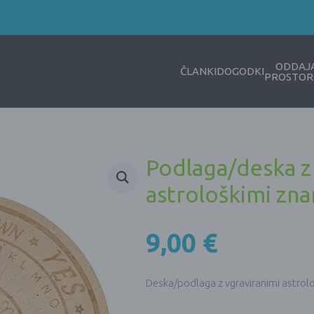
ODDAJ
ČLANKI
DOGODKI
PROSTOR
Podlaga/deska z
astrološkimi zn
9,00
€
Deska/podlaga z vgraviranimi astrolo