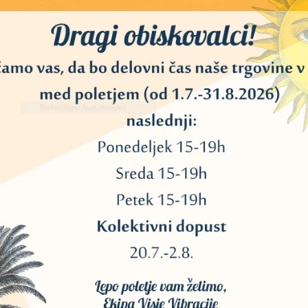
 številkami in možnostmi odgovorov Da / Ne / Mogoče / Neznano v
angl