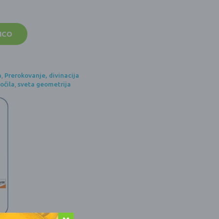
ICO
a
,
Prerokovanje, divinacija
očila
,
sveta geometrija