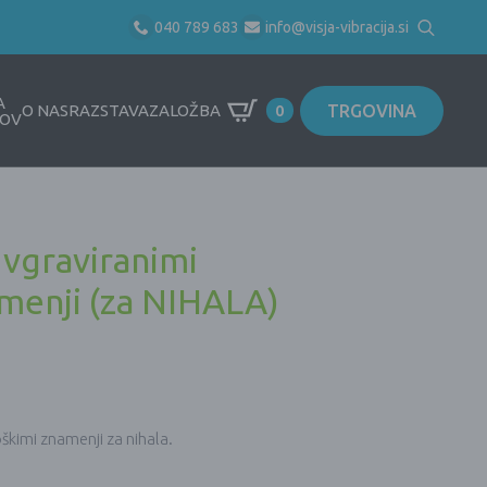
040 789 683
info@visja-vibracija.si
Search
for:
A
TRGOVINA
O NAS
RAZSTAVA
ZALOŽBA
0
OV
 vgraviranimi
amenji (za NIHALA)
škimi znamenji za nihala.