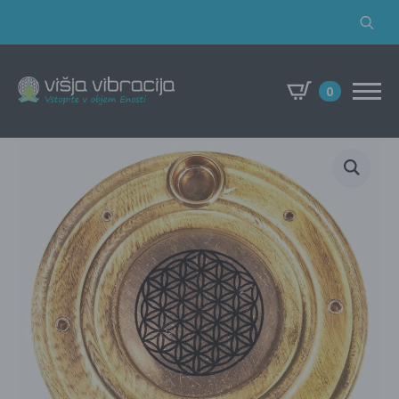
Search
for:
0