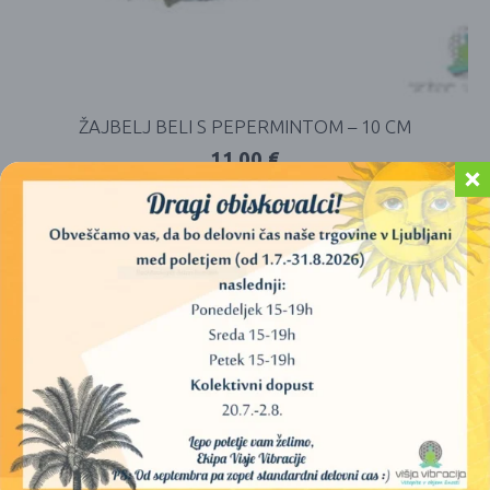
ŽAJBELJ BELI S PEPERMINTOM – 10 CM
11,00
€
DODAJ V KOŠARICO