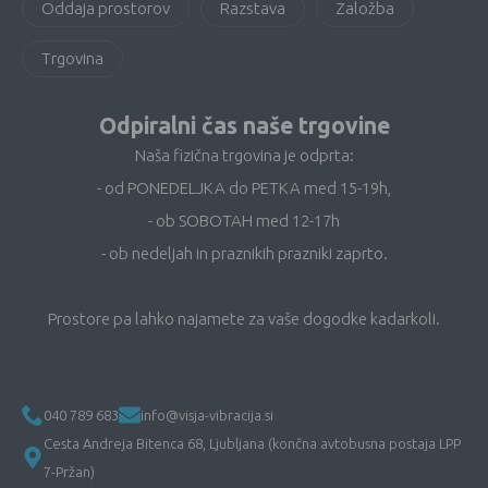
Oddaja prostorov
Razstava
Založba
Trgovina
Odpiralni čas naše trgovine
Naša fizična trgovina je odprta:
- od PONEDELJKA do PETKA med 15-19h,
- ob SOBOTAH med 12-17h
- ob nedeljah in praznikih prazniki zaprto.
Prostore pa lahko najamete za vaše dogodke kadarkoli.
040 789 683
info@visja-vibracija.si
Cesta Andreja Bitenca 68, Ljubljana (končna avtobusna postaja LPP
7-Pržan)