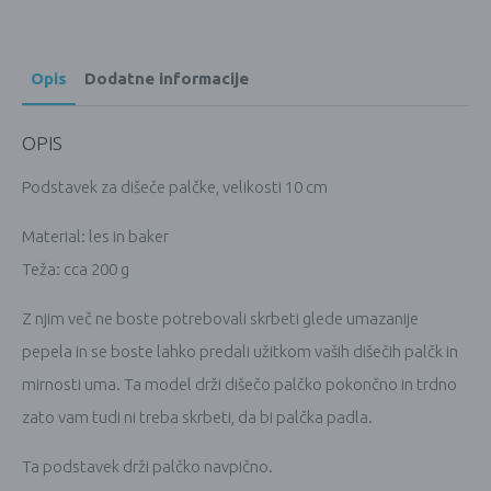
Opis
Dodatne informacije
OPIS
Podstavek za dišeče palčke, velikosti 10 cm
Material: les in baker
Teža: cca 200 g
Z njim več ne boste potrebovali skrbeti glede umazanije
pepela in se boste lahko predali užitkom vaših dišečih palčk in
mirnosti uma. Ta model drži dišečo palčko pokončno in trdno
zato vam tudi ni treba skrbeti, da bi palčka padla.
Ta podstavek drži palčko navpično.