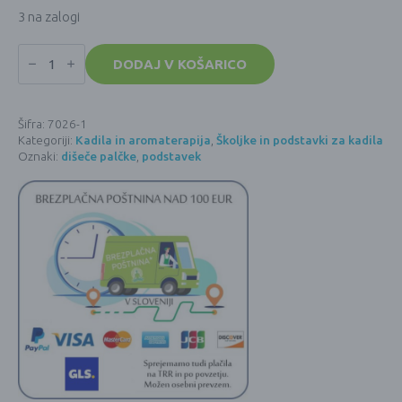
3 na zalogi
Podstavek
za
DODAJ V KOŠARICO
dišeče
palčke
-
Roža
Šifra:
7026-1
življenja
Kategoriji:
Kadila in aromaterapija
,
Školjke in podstavki za kadila
količina
Oznaki:
dišeče palčke
,
podstavek