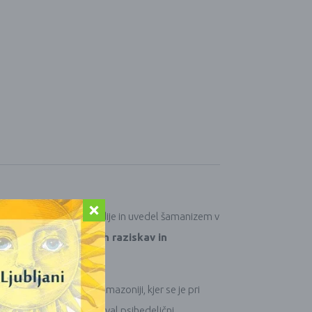
ndacijo za šamanske študije in uvedel šamanizem v
nj, eksperimentalnih raziskav in
pozneje je v perujski Amazoniji, kjer se je pri
rnitvi k Hivarom je proučeval psihedelični