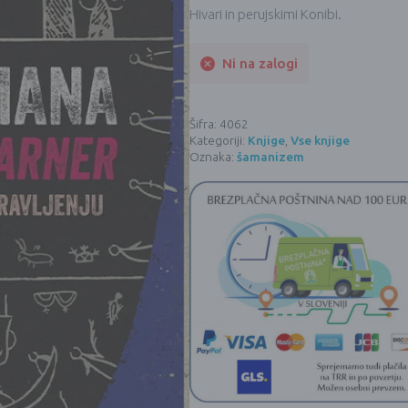
Hivari in perujskimi Konibi.
Ni na zalogi
Šifra:
4062
Kategoriji:
Knjige
,
Vse knjige
Oznaka:
šamanizem