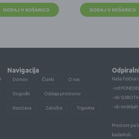
DODAJ V KOŠARICO
DODAJ V KOŠARICO
Navigacija
Odpiraln
n
Naša fizična 
Domov
Članki
O nas
- od PONEDE
Dogodki
Oddaja prostorov
- ob SOBOTA
- ob nedeljah 
Razstava
Založba
Trgovina
Prostore pa 
kadarkoli.