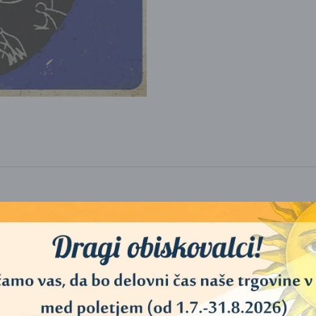
uzuki za zen, je Michael Harner napravil za šamanizem. Ustanovil je Fu
etnega antropološkega terenskega dela, medkulturnih proučeva
ri in perujskimi Konibi.
vari naletel na šamanizem, ukoreninjen v vsakdanje življenje. Nekaj let 
u, preizkusil napitek iz
ajahuaske
, ki mu je spremenil življenje. Po v