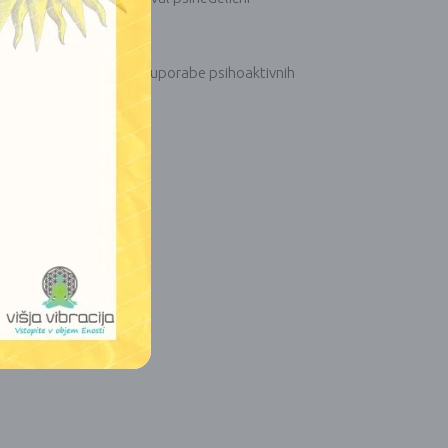
 rastlin.
je in drugih tehnik brez uporabe psihoaktivnih