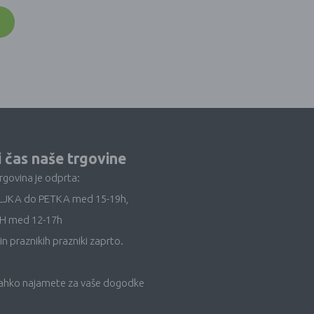
i čas naše trgovine
trgovina je odprta:
LJKA do PETKA med 15-19h,
H med 12-17h
in praznikih prazniki zaprto.
lahko najamete za vaše dogodke