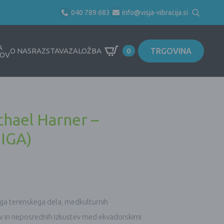
040 789 683
info@visja-vibracija.si
Search
for:
A
TRGOVINA
O NAS
RAZSTAVA
ZALOŽBA
0
OV
chael Harner –
JIGA)
ga terenskega dela, medkulturnih
av in neposrednih izkustev med ekvadorskimi