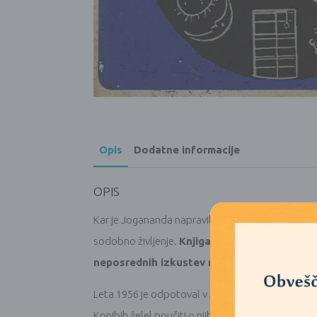
Opis
Dodatne informacije
OPIS
Kar je Jogananda napravil za hinduizem in D.T. S
sodobno življenje.
Knjiga je rezultat dolgol
neposrednih izkustev med ekvadorskimi Hiva
Leta 1956 je odpotoval v Amazonijo, kjer je med Hi
Konibih želel poučiti o njihovem duhovnem sistem