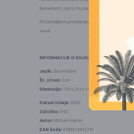
šamanizem, saj so mu zaupali, da je
pravo svetl
Po temeljitem proučevanju šamanizma je s Fundaci
snovi.
INFORMACIJE O KNJIGI
Jezik:
Slovenščina
Št. strani:
224
Dimenzije:
156 x 234 x 14mm
Datum izdaje:
2020
Založba:
ENO
Avtor:
Michael Harner
EAN koda:
9789616943741