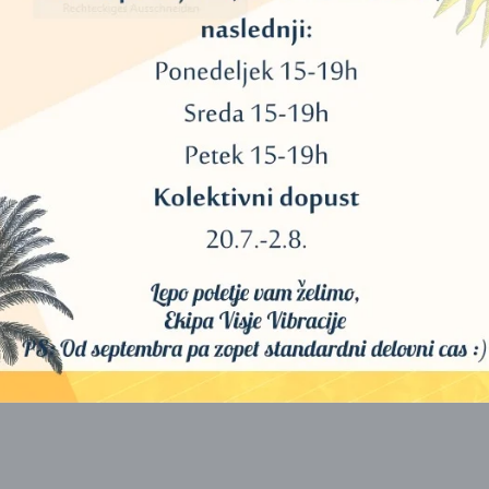
obo resničnosti mogoče zagledati le z uživanjem psihedeličnih
jo širil védenje o šamanskih metodah na osnovi bobnanja, vizualizaci