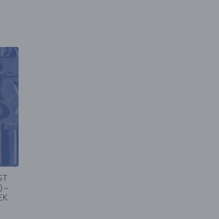
ST
) –
EK