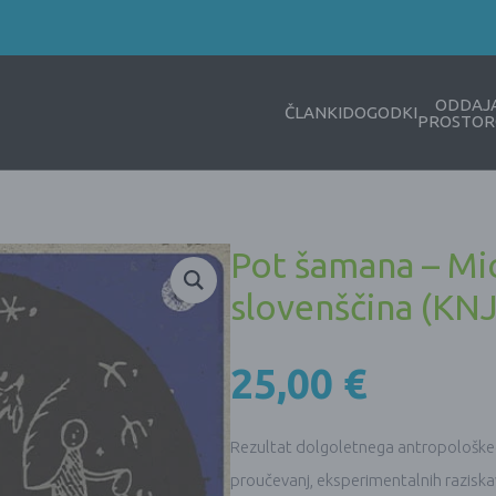
ODDAJ
ČLANKI
DOGODKI
PROSTOR
Pot šamana – Mi
slovenščina (KN
25,00
€
Rezultat dolgoletnega antropološke
proučevanj, eksperimentalnih razisk