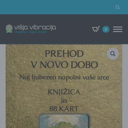
Search
for:
0