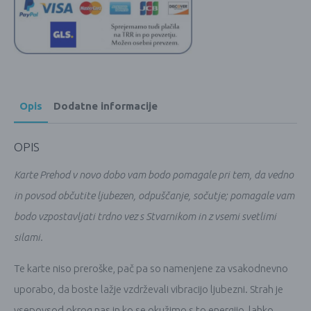
Opis
Dodatne informacije
OPIS
Karte Prehod v novo dobo vam bodo pomagale pri tem, da vedno
in povsod občutite ljubezen, odpuščanje, sočutje; pomagale vam
bodo vzpostavljati trdno vez s Stvarnikom in z vsemi svetlimi
silami.
Te karte niso preroške, pač pa so namenjene za vsakodnevno
uporabo, da boste lažje vzdrževali vibracijo ljubezni. Strah je
vsepovsod okrog nas in ko se okužimo s to energijo, lahko