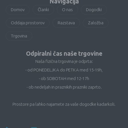
Navigacija
Domov
Članki
O nas
Dogodki
Oddaja prostorov
Razstava
Založba
Trgovina
Odpiralni čas naše trgovine
Naša fizična trgovina je odprta:
- od PONEDELJKA do PETKA med 15-19h,
- ob SOBOTAH med 12-17h
- ob nedeljah in praznikih prazniki zaprto.
Prostore pa lahko najamete za vaše dogodke kadarkoli.