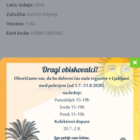
Leto izdaje:
2016
Založba:
Srečno življenje
Vezava:
Trda
EAN koda:
9789612855062
PODOBNI IZDELKI