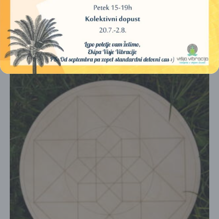
IKOZAEDER/DODEKAEDER (30 CM)
697,00
€
DODAJ V KOŠARICO