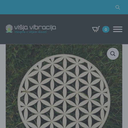
Search
for:
0