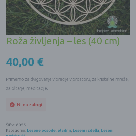
Roža življenja – les (40 cm)
40,00
€
Primerno za dvigovanje vibracije v prostoru, za kristalne mreže,
za oltarje, meditacije.
Ni na zalogi
Šifra:
6055
Kategorije:
Lesene posode, pladnji
,
Leseni izdelki
,
Leseni
podstavki