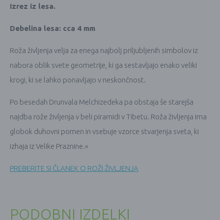
Izrez iz lesa.
Debelina lesa: cca 4 mm
Roža življenja velja za enega najbolj priljubljenih simbolov iz
nabora oblik svete geometrije, ki ga sestavljajo enako veliki
krogi, ki se lahko ponavljajo v neskončnost.
Po besedah Drunvala Melchizedeka pa obstaja še starejša
najdba rože življenja v beli piramidi v Tibetu. Roža življenja ima
globok duhovni pomen in vsebuje vzorce stvarjenja sveta, ki
izhaja iz Velike Praznine.«
PREBERITE SI ČLANEK O ROŽI ŽIVLJENJA
PODOBNI IZDELKI