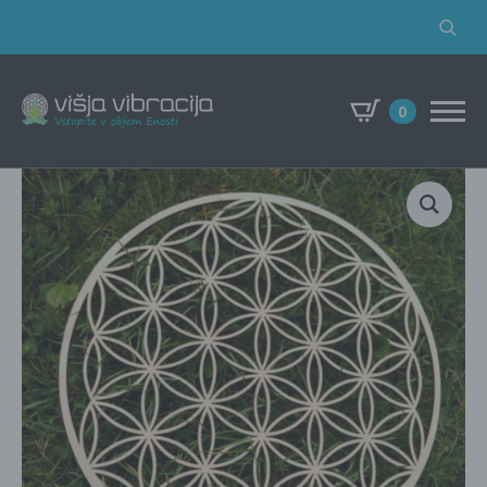
Search
for:
0