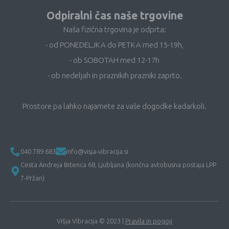
Odpiralni čas naše trgovine
Naša fizična trgovina je odprta:
- od PONEDELJKA do PETKA med 15-19h,
- ob SOBOTAH med 12-17h
- ob nedeljah in praznikih prazniki zaprto.
Prostore pa lahko najamete za vaše dogodke kadarkoli.
040 789 683
info@visja-vibracija.si
Cesta Andreja Bitenca 68, Ljubljana (končna avtobusna postaja LPP
7-Pržan)
Višja Vibracija © 2023 |
Pravila in pogoji