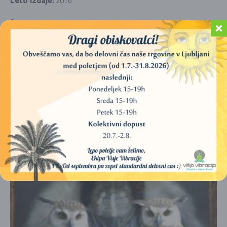
Leto izdaje:
2016
Št. strani:
352
Vezava:
Mehka
PODOBNI IZDELKI