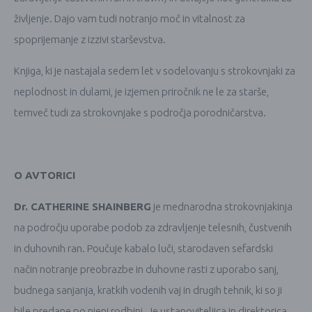
življenje. Dajo vam tudi notranjo moč in vitalnost za
spoprijemanje z izzivi starševstva.
Knjiga, ki je nastajala sedem let v sodelovanju s strokovnjaki za
neplodnost in dulami, je izjemen priročnik ne le za starše,
temveč tudi za strokovnjake s področja porodničarstva.
O AVTORICI
Dr. CATHERINE SHAINBERG
je mednarodna strokovnjakinja
na področju uporabe podob za zdravljenje telesnih, čustvenih
in duhovnih ran. Poučuje kabalo luči, starodaven sefardski
način notranje preobrazbe in duhovne rasti z uporabo sanj,
budnega sanjanja, kratkih vodenih vaj in drugih tehnik, ki so ji
bile predane po njeni rodbini. Je ustanoviteljica in direktorica