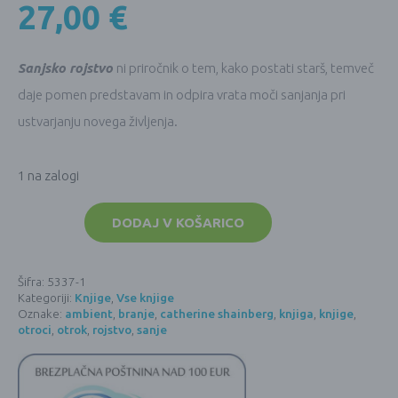
27,00
€
Sanjsko rojstvo
ni priročnik o tem, kako postati starš, temveč
daje pomen predstavam in odpira vrata moči sanjanja pri
ustvarjanju novega življenja.
1 na zalogi
Sanjsko
rojstvo
DODAJ V KOŠARICO
-
Catherine
Schainberg
(KNJIGA)
Šifra:
5337-1
količina
Kategoriji:
Knjige
,
Vse knjige
Oznake:
ambient
,
branje
,
catherine shainberg
,
knjiga
,
knjige
,
otroci
,
otrok
,
rojstvo
,
sanje