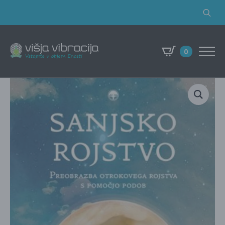
Search
for:
0