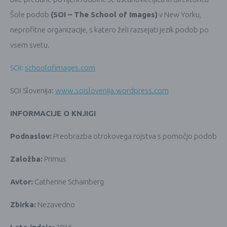
Šole podob
(SOI – The School of Images)
v New Yorku,
neprofitne organizacije, s katero želi razsejati jezik podob po
vsem svetu.
SOI:
schoolofimages.com
SOI Slovenija:
www.soislovenija.wordpress.com
INFORMACIJE O KNJIGI
Podnaslov:
Preobrazba otrokovega rojstva s pomočjo podob
Založba:
Primus
Avtor:
Catherine Schainberg
Zbirka:
Nezavedno