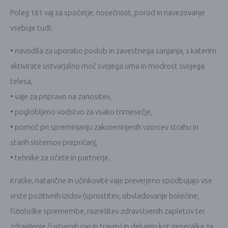
Poleg 161 vaj za spočetje, nosečnost, porod in navezovanje
vsebuje tudi:
• navodila za uporabo podob in zavestnega sanjanja, s katerim
aktivirate ustvarjalno moč svojega uma in modrost svojega
telesa,
• vaje za pripravo na zanositev,
• poglobljeno vodstvo za vsako trimesečje,
• pomoč pri spreminjanju zakoreninjenih vzorcev strahu in
starih sistemov prepričanj,
• tehnike za očete in partnerje.
Kratke, natančne in učinkovite vaje preverjeno spodbujajo vse
vrste pozitivnih izidov (sprostitev, obvladovanje bolečine,
fiziološke spremembe, razrešitev zdravstvenih zapletov ter
zdravljenje čustvenih ran in travm) in delujejo kot generalka za