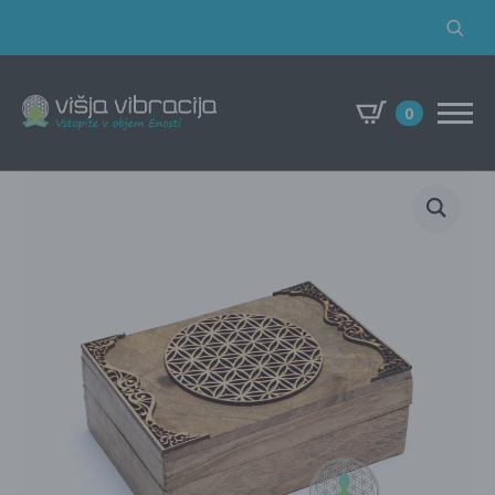
Search
for:
0