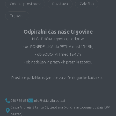
Oddaja prostorov
Razstava
Založba
Trgovina
Odpiralni čas naše trgovine
Naša fizična trgovina je odprta:
- od PONEDELJKA do PETKA med 15-19h,
- ob SOBOTAH med 12-17h
- ob nedeljah in praznikih prazniki zaprto.
Prostore pa lahko najamete za vaše dogodke kadarkoli.
040 789 683
info@visja-vibracija.si
Cesta Andreja Bitenca 68, Ljubljana (končna avtobusna postaja LPP
7-Pržan)