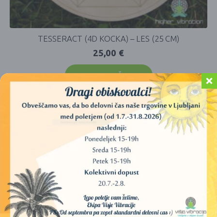
TESSERACT (4D KOCKA) – LES (25 CM)
25,00
€
DODAJ V KOŠARICO
AKCIJA!