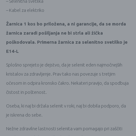
– Selenitna svetilka
– Kabel za elektriko
Žarnica 1 kos bo priložena, a ni garancije, da se morda
žarnica zaradi pošiljanja ne bi strla ali žička
poškodovala. Primerna žarnica za selenitno svetilko je
E14-L
Splošno sprejeto je dejstvo, da je selenit eden najmočnejših
kristalov za zdravljenje. Prav tako nas povezuje s tretjim
očesom in odpira kronsko čakro. Nekateri pravijo, da spodbuja
čistost in poštenost.
Oseba, ki naj bi držala selenit v roki, naj bi dobila podporo, da
je iskrena do sebe.
Nežne zdravilne lastnosti selenita vam pomagajo pri zaščiti