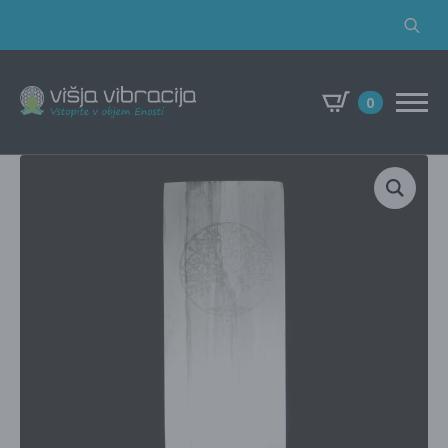
Search
for:
0