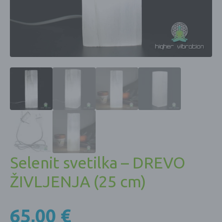
Selenit svetilka – DREVO
ŽIVLJENJA (25 cm)
65,00
€