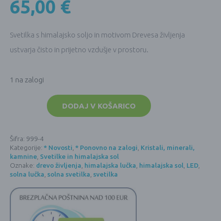
65,00
€
Svetilka s himalajsko soljo in motivom Drevesa življenja
ustvarja čisto in prijetno vzdušje v prostoru.
1 na zalogi
Solna
svetilka
DODAJ V KOŠARICO
Drevo
življenja
s
kablom
Šifra:
999-4
in
Kategorije:
* Novosti
,
* Ponovno na zalogi
,
Kristali, minerali,
LED
količina
kamnine
,
Svetilke in himalajska sol
Oznake:
drevo življenja
,
himalajska lučka
,
himalajska sol
,
LED
,
solna lučka
,
solna svetilka
,
svetilka