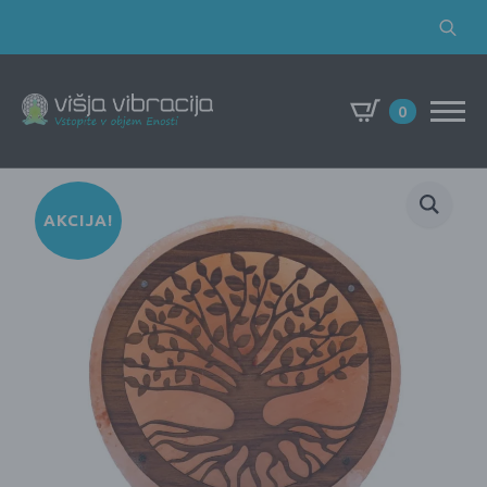
Search
for:
0
AKCIJA!