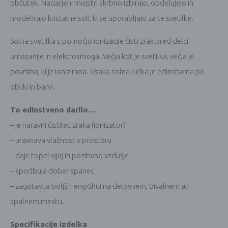
občutek. Nadarjeni mojstri skrbno izbirajo, obdelujejo in
modelirajo kristalne soli, ki se uporabljajo za te svetilke.
Solna svetilka s pomočjo ionizacije čisti zrak pred delci
umazanije in elektrosmoga. Večja kot je svetilka, večja je
površina, ki je ionizirana. Vsaka solna lučka je edinstvena po
obliki in barvi.
To edinstveno darilo…
– je naravni čistilec zraka (ionizator)
– uravnava vlažnost v prostoru
– daje topel sijaj in pozitivno vzdušje
– spodbuja dober spanec
– zagotavlja boljši Feng-Shui na delovnem, bivalnem ali
spalnem mestu.
Specifikacije izdelka