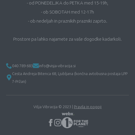
- od PONEDELJKA do PETKA med 15-19h,
- ob SOBOTAH med 12-17h
- ob nedeljah in praznikih prazniki zaprto.
Prostore pa lahko najamete za vaše dogodke kadarkoli.
040 789 683
info@visja-vibracija.si
Cesta Andreja Bitenca 68, Ljubljana (končna avtobusna postaja LPP
7-Pržan)
Višja Vibracija © 2023 |
Pravila in pogoji