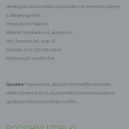
Himalajska solna svetilka s podstavkom in drevesom življenja
iz akacijevega lesa
Država izvora: Pakistan
Material: himalajska sol, akacijev les
Vtič: dvopolni vtič, znak CE
Montaža: E14, 220-240 voltov
Priložena LED svetilka 5 W
Opomba:
Priporočamo, da pod solno svetilko postavite
zaščito (recimo iz filca), da preprečite morebitne praske na
spodnji površini, ko premikate svetilko.
PODOBNI IZDELKI