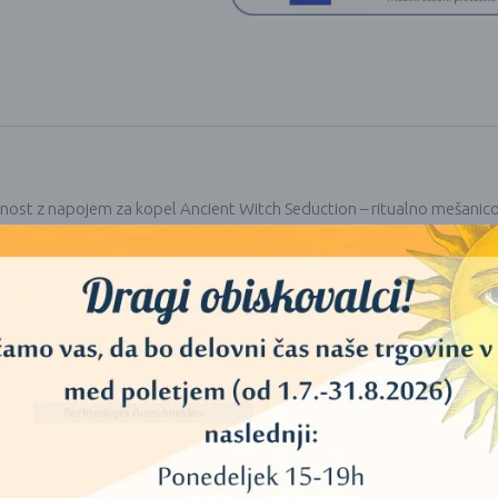
st z napojem za kopel Ancient Witch Seduction – ritualno mešanico, ust
in cvetne liste vrtnic, prepojene z eteričnimi olji pačulija in muškatne 
im kamnom ametist, za katerega velja, da krepi notranjo moč, samozave
ualnem kopanju in z uroki prepojeni negi zase ter je privlačen tako 
rez plastike in izdelan v Združenem kraljestvu, združuje čutno dišavo, k