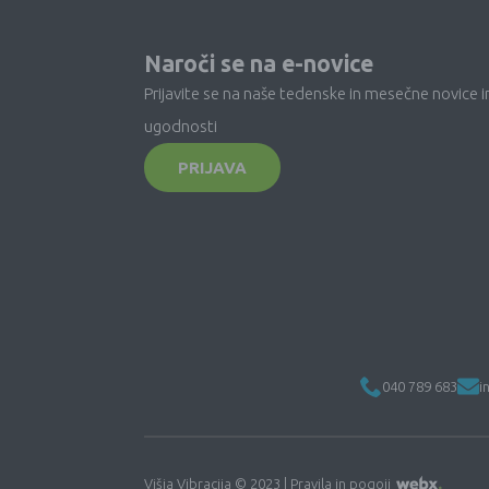
Naroči se na e-novice
Prijavite se na naše tedenske in mesečne novice i
ugodnosti
PRIJAVA
040 789 683
i
Višja Vibracija © 2023 |
Pravila in pogoji