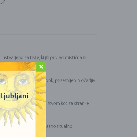
varjeno za tiste, ki jih privlači mistična in
kadulje, da ustvarijo globok, prizemljen in očarljiv
st in duhovno zavedanje.
za navdušence nad čarovništvom kot za stranke
ristalno energijo in brezčasno ritualno