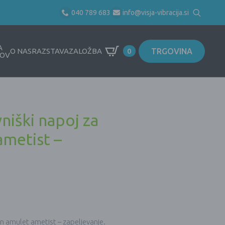
040 789 683
info@visja-vibracija.si
Search
for:
A
TRGOVINA
O NAS
RAZSTAVA
ZALOŽBA
0
OV
niški napoj za
ametist –
in amulet ametist – zapeljevanje.