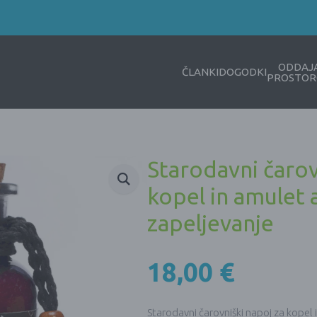
ODDAJ
ČLANKI
DOGODKI
PROSTOR
Starodavni čarov
kopel in amulet 
zapeljevanje
18,00
€
Starodavni čarovniški napoj za kopel 