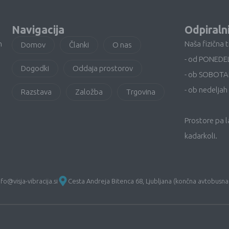
Navigacija
Odpiraln
n
Naša fizična 
Domov
Članki
O nas
- od PONEDE
Dogodki
Oddaja prostorov
- ob SOBOTA
- ob nedeljah 
Razstava
Založba
Trgovina
Prostore pa 
kadarkoli.
nfo@visja-vibracija.si
Cesta Andreja Bitenca 68, Ljubljana (končna avtobusna