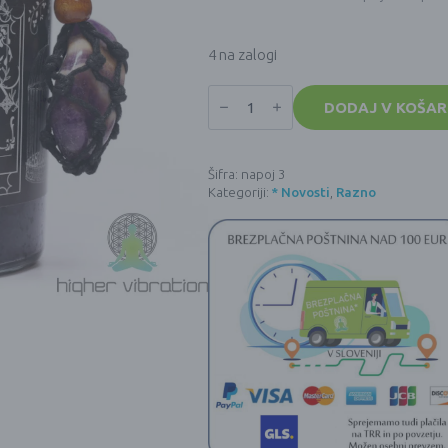
4 na zalogi
Starodavni
čarovniški
DODAJ V KOŠAR
napoj
za
kopel
in
Šifra:
napoj 3
amulet
Kategoriji:
* Novosti
,
Razno
ametist
-
zapeljevanje
količina