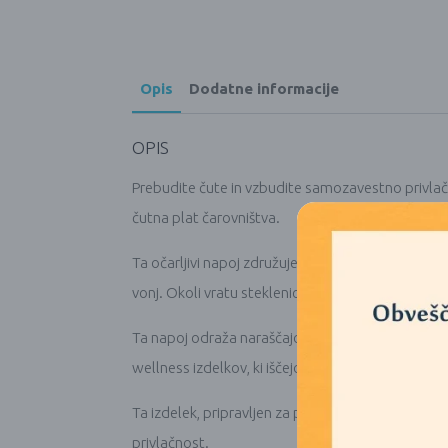
Opis
Dodatne informacije
OPIS
Prebudite čute in vzbudite samozavestno privlačno
čutna plat čarovništva.
Ta očarljivi napoj združuje himalajske kopalne soli 
vonj. Okoli vratu steklenice visi ogrlica z drag
Ta napoj odraža naraščajoče povpraševanje po rit
wellness izdelkov, ki iščejo nekaj bolj čarobnega.
Ta izdelek, pripravljen za prodajo, je veganski, b
privlačnost.