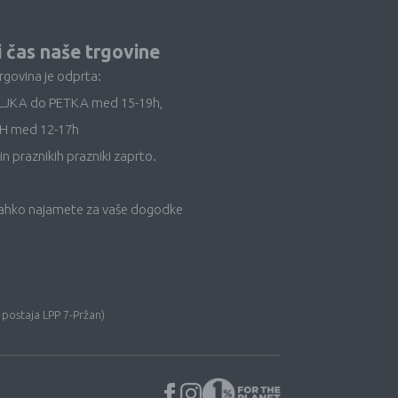
i čas naše trgovine
trgovina je odprta:
LJKA do PETKA med 15-19h,
H med 12-17h
in praznikih prazniki zaprto.
lahko najamete za vaše dogodke
 postaja LPP 7-Pržan)