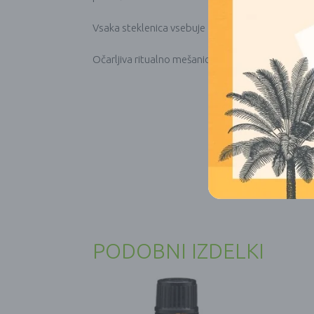
Vsaka steklenica vsebuje 240 g kopalnih soli.
Očarljiva ritualno mešanico, ki slavi samozavest, i
PODOBNI IZDELKI