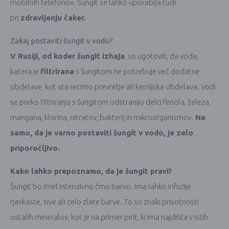
mobilnih telefonov. Šungit se lahko uporablja tudi
pri
zdravljenju čaker.
Zakaj postaviti šungit v vodo?
V Rusiji, od koder šungit izhaja
, so ugotovili, da voda,
katera je
filtrirana
s šungitom ne potrebuje več dodatne
obdelave, kot sta recimo prevretje ali kemijska obdelava. Vodi
se preko filtriranja s šungitom odstranijo delci fenola, železa,
mangana, klorina, nitratov, bakterij in mikroorganizmov.
Ne
samo, da je varno postaviti šungit v vodo, je zelo
priporočljivo.
Kako lahko prepoznamo, da je šungit pravi?
Šungit bo imel intenzivno črno barvo. Ima lahko infuzije
rjavkaste, sive ali celo zlate barve. To so znaki prisotnosti
ostalih mineralov, kot je na primer pirit, ki ima najdišča v istih