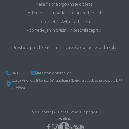
Naša fizična trgovina je odprta:
- od PONEDELJKA do PETKA med 15-19h,
- ob SOBOTAH med 12-17h
- ob nedeljah in praznikih prazniki zaprto.
Prostore pa lahko najamete za vaše dogodke kadarkoli.
040 789 683
info@visja-vibracija.si
Cesta Andreja Bitenca 68, Ljubljana (končna avtobusna postaja LPP
7-Pržan)
Višja Vibracija © 2023 |
Pravila in pogoji