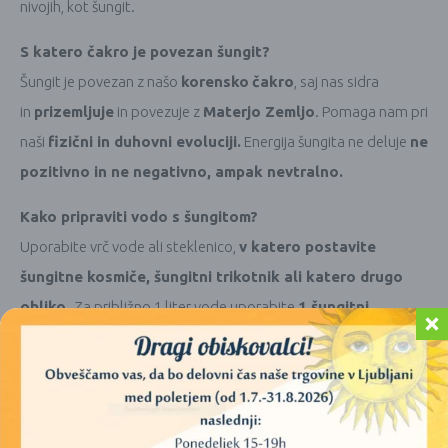
nivojih, kot šungit.
S katero čakro je povezan šungit?
Šungit je povezan z našo
korensko
čakro
, saj nas sidra
in
prizemljuje
in povezuje z
Materjo Zemljo
. Pomaga nam pri
naši
fizični in duhovni evoluciji.
Energija šungita ne deluje
ne
pozitivno in ne negativno, ampak nevtralno.
Kako pripraviti vodo s šungitom?
Uporabite vrč vode ali steklenico,
v katero postavite
šungitne kosmiče, šungitni trikotnik ali katero drugo
obliko.
Za približno 1 liter vode uporabite
1 šungitni
trikotnik
ali
100 g šungitnih kosmičev. Že po 30-120
minutah je kvaliteta vode izredno izboljšana.
A če lahko
počakate 24-72 ur, bo voda odlična, pripravljena in tudi izredno
dobrega okusa in zelo primerna pitje.
Steklenico ali vrč