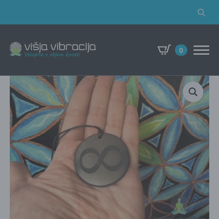
Search
for:
0