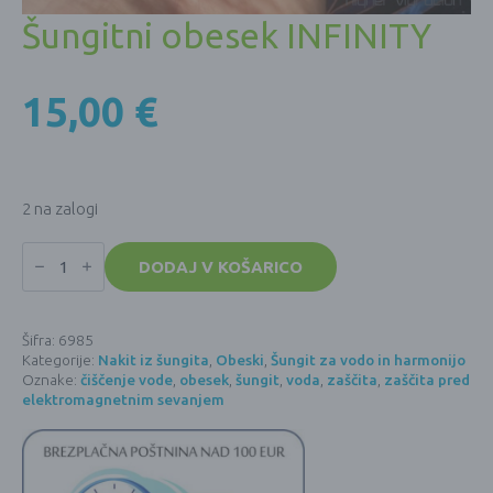
Šungitni obesek INFINITY
15,00
€
2 na zalogi
Šungitni
obesek
DODAJ V KOŠARICO
INFINITY
količina
Šifra:
6985
Kategorije:
Nakit iz šungita
,
Obeski
,
Šungit za vodo in harmonijo
Oznake:
čiščenje vode
,
obesek
,
šungit
,
voda
,
zaščita
,
zaščita pred
elektromagnetnim sevanjem