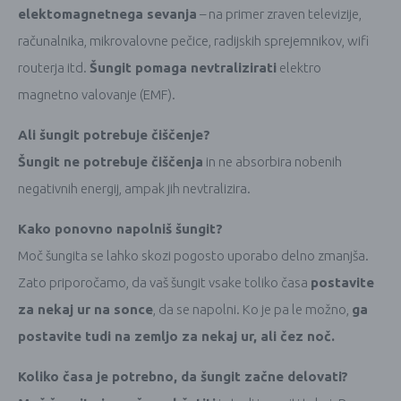
elektomagnetnega sevanja
– na primer zraven televizije,
računalnika, mikrovalovne pečice, radijskih sprejemnikov, wifi
routerja itd.
Šungit pomaga nevtralizirati
elektro
magnetno valovanje (EMF).
Ali šungit potrebuje čiščenje?
Šungit ne potrebuje čiščenja
in ne absorbira nobenih
negativnih energij, ampak jih nevtralizira.
Kako ponovno napolniš šungit?
Moč šungita se lahko skozi pogosto uporabo delno zmanjša.
Zato priporočamo, da vaš šungit vsake toliko časa
postavite
za nekaj ur na sonce
, da se napolni. Ko je pa le možno,
ga
postavite tudi na zemljo za nekaj ur, ali čez noč.
Koliko časa je potrebno, da šungit začne delovati?