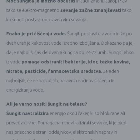
Moč šungita je možno občutiti
in tudi izmeriti takoj. Prav
tako se elektro-magnetno
sevanje začne zmanjševati
tako,
ko šungit postavimo zraven vira sevanja.
Enako je pri čiščenju vode.
Šungit postavite v vodo in že po
dveh urah je kakovost vode izredno izboljšana. Dokazano pa je,
da je najboljši čas delovanja šungita po 24-72 urah. Šungit lahko
iz vode
pomaga odstraniti bakterije, klor, težke kovine,
nitrate, pesticide, farmacevtska sredstva
. Je eden
najboljših, če ne najboljših, naravnih načinov čiščenja in
energiziranja vode.
Ali je varno nositi šungit na telesu?
Šungit navtralizira
energijo okoli čaker, ki so blokirane ali
preveč aktivne. Pomaga nam nevtralizirati sevanje, ki je okoli
nas prisotno s strani oddajnikov, elektronskih naprav in