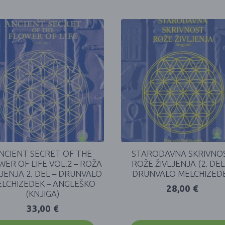
NCIENT SECRET OF THE
STARODAVNA SKRIVNO
WER OF LIFE VOL.2 – ROŽA
ROŽE ŽIVLJENJA (2. DEL
LJENJA 2. DEL – DRUNVALO
DRUNVALO MELCHIZED
LCHIZEDEK – ANGLEŠKO
28,00
€
(KNJIGA)
33,00
€