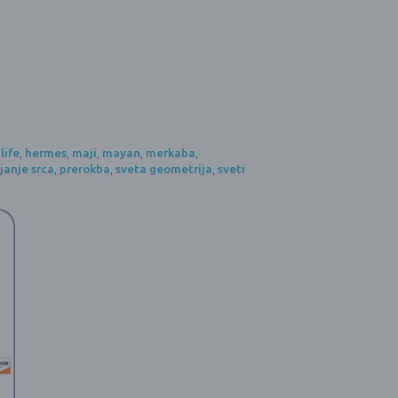
life
,
hermes
,
maji
,
mayan
,
merkaba
,
janje srca
,
prerokba
,
sveta geometrija
,
sveti