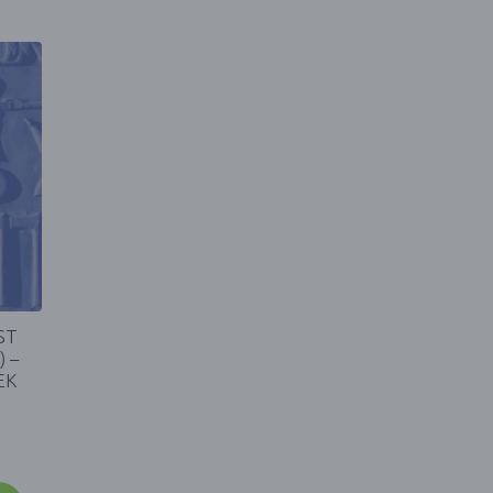
ST
) –
EK