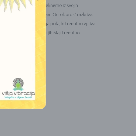
ni cikel, tako da se premaknemo iz svojih
 časih. Poleg tega “Mayan Ouroboros” razkriva:
2007 Premik magnetnega pola, ki trenutno vpliva
ih majevskih kodeksov, ki jih Maji trenutno