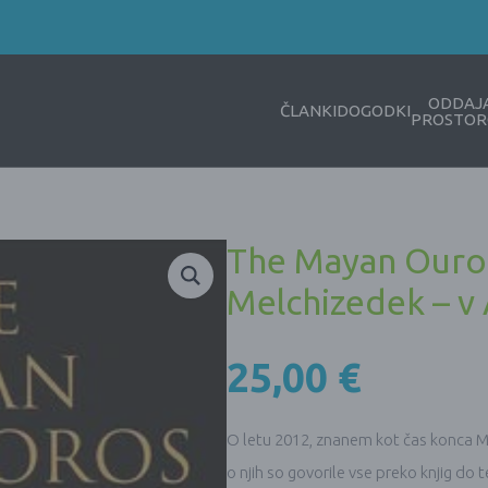
ODDAJ
ČLANKI
DOGODKI
PROSTOR
The Mayan Ouro
Melchizedek – v 
25,00
€
O letu 2012, znanem kot čas konca Maje
o njih so govorile vse preko knjig do 