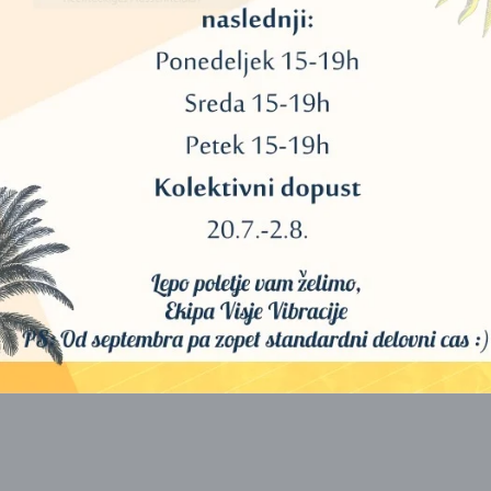
V tej knjigi razloži, kako se pripraviti na ta prehod na nov 13.000-let
n naše srčne povezave za naše preživetje in sposobnost uspeha v teh
 Mayan End Time – sedemletno obdobje prehoda, ki se je začelo leta 
dje začeli zaznavati in komunicirati v svetu .Odkritje tisočih starodavn