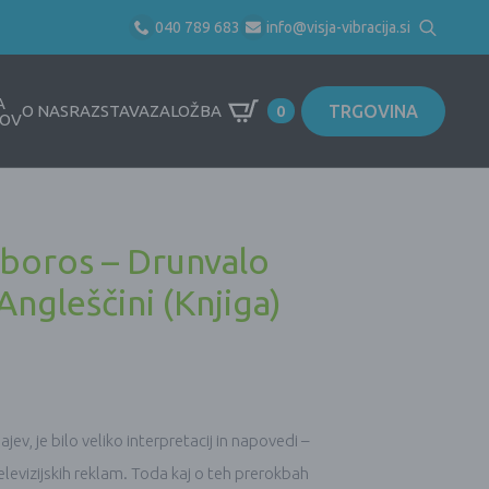
040 789 683
info@visja-vibracija.si
Search
for:
A
TRGOVINA
O NAS
RAZSTAVA
ZALOŽBA
0
OV
boros – Drunvalo
Angleščini (Knjiga)
v, je bilo veliko interpretacij in napovedi –
televizijskih reklam. Toda kaj o teh prerokbah