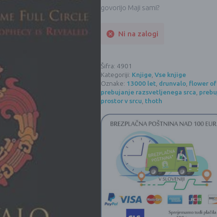
govorijo Maji sami?
Ni na zalogi
Šifra:
4901
Kategoriji:
Knjige
,
Vse knjige
Oznake:
13000 let
,
drunvalo
,
flower of 
prebujanje razsvetljenega srca
,
prebu
prostor v srcu
,
thoth