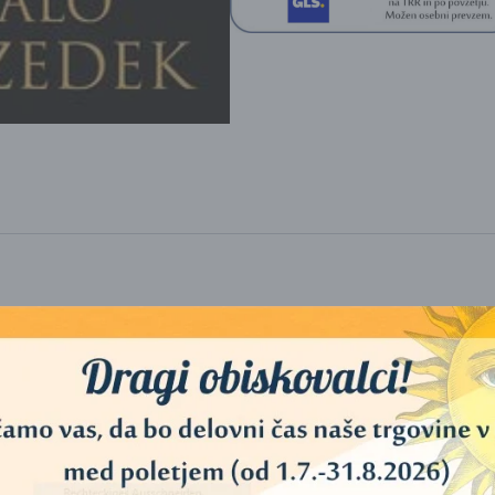
eliko interpretacij in napovedi – o njih so govorile vse preko knjig do 
pričakovanem nadaljevanju njegove uspešnice “Kača svetlobe”, duhovni 