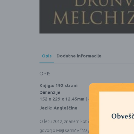
Opis
Dodatne informacije
OPIS
Knjiga: 192 strani
Dimenzije
152 x 229 x 12.45mm | 400g
Jezik: Angleščina
O letu 2012, znanem kot čas konca Majev, je bilo v
govorijo Maji sami? V “Mayan Ouroboros”, težko 