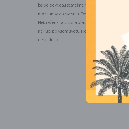
kaj so povedali starešine Majev mu o tem obdobju. 
možganov v naša srca. Deli Majev vpogled v pome
Neizrečena pozitivna plat majevskih prerokb The
na ljudi po vsem svetu, Novi načini, kako bodo lju
dekodirajo