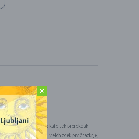
televizijskih reklam. Toda kaj o teh prerokbah
raziskovalec Drunvalo Melchizdek prvič razkrije,