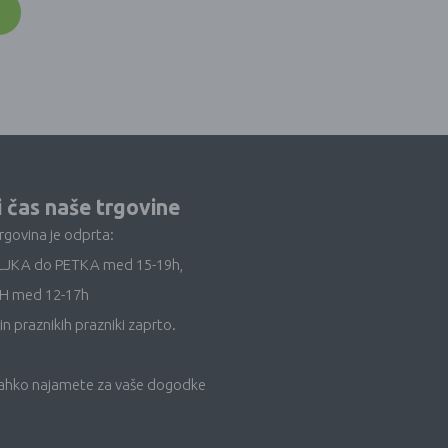
i čas naše trgovine
trgovina je odprta:
LJKA do PETKA med 15-19h,
H med 12-17h
in praznikih prazniki zaprto.
lahko najamete za vaše dogodke