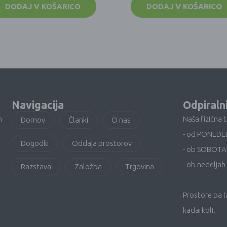
DODAJ V KOŠARICO
DODAJ V KOŠARICO
Navigacija
Odpiraln
n
Naša fizična 
Domov
Članki
O nas
- od PONEDE
Dogodki
Oddaja prostorov
- ob SOBOTA
- ob nedeljah 
Razstava
Založba
Trgovina
Prostore pa 
kadarkoli.