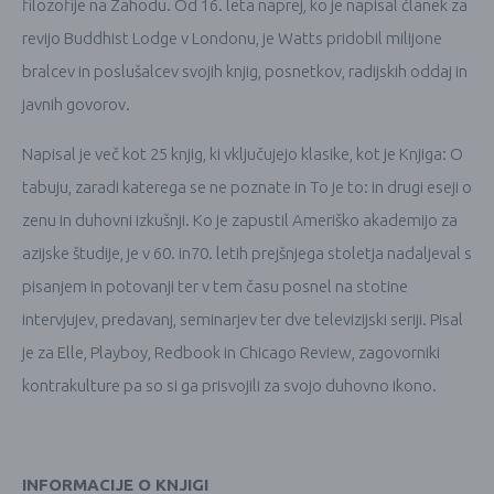
filozofije na Zahodu. Od 16. leta naprej, ko je napisal članek za
revijo Buddhist Lodge v Londonu, je Watts pridobil milijone
bralcev in poslušalcev svojih knjig, posnetkov, radijskih oddaj in
javnih govorov.
Napisal je več kot 25 knjig, ki vključujejo klasike, kot je Knjiga: O
tabuju, zaradi katerega se ne poznate in To je to: in drugi eseji o
zenu in duhovni izkušnji. Ko je zapustil Ameriško akademijo za
azijske študije, je v 60. in70. letih prejšnjega stoletja nadaljeval s
pisanjem in potovanji ter v tem času posnel na stotine
intervjujev, predavanj, seminarjev ter dve televizijski seriji. Pisal
je za Elle, Playboy, Redbook in Chicago Review, zagovorniki
kontrakulture pa so si ga prisvojili za svojo duhovno ikono.
INFORMACIJE O KNJIGI