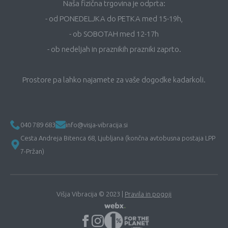
Naša fizična trgovina je odprta:
- od PONEDELJKA do PETKA med 15-19h,
- ob SOBOTAH med 12-17h
- ob nedeljah in praznikih prazniki zaprto.
Prostore pa lahko najamete za vaše dogodke kadarkoli.
040 789 683
info@visja-vibracija.si
Cesta Andreja Bitenca 68, Ljubljana (končna avtobusna postaja LPP
7-Pržan)
Višja Vibracija © 2023 |
Pravila in pogoji