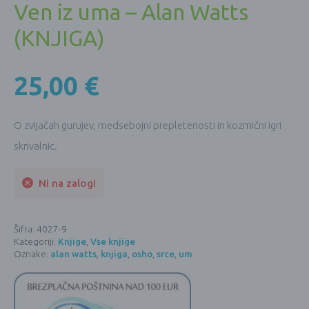
Ven iz uma – Alan Watts
(KNJIGA)
25,00
€
O zvijačah gurujev, medsebojni prepletenosti in kozmični igri
skrivalnic.
Ni na zalogi
Šifra:
4027-9
Kategoriji:
Knjige
,
Vse knjige
Oznake:
alan watts
,
knjiga
,
osho
,
srce
,
um