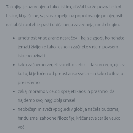
Ta knjiga je namenjena tako tistim, ki Wattsa že poznate, kot
tistim, ki ga še ne, saj vas popelje na popotovanje po njegovih
najljubših poteh iz pasti običajnega zavedanja, med drugim:
umetnost »nadzirane nesreče« – kaj se zgodi, ko nehate
jemati življenje tako resno in začnete v njem povsem
iskreno uživati
kako začnemo verjeti v »mit o sebi« – da smo ego, ujet v
kožo, ki je ločen od preostanka sveta – in kako to iluzijo
presežemo
zakaj moramo v celoti sprejeti kaos in praznino, da
najdemo svoj najgloblji smisel
neobičajni in sveži vpogledi v globlja načela budizma,
hinduizma, zahodne filozofije, krščanstva ter še veliko
več