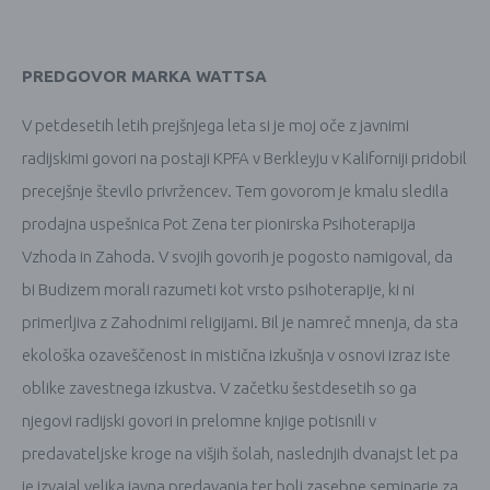
PREDGOVOR MARKA WATTSA
V petdesetih letih prejšnjega leta si je moj oče z javnimi
radijskimi govori na postaji KPFA v Berkleyju v Kaliforniji pridobil
precejšnje število privržencev. Tem govorom je kmalu sledila
prodajna uspešnica Pot Zena ter pionirska Psihoterapija
Vzhoda in Zahoda. V svojih govorih je pogosto namigoval, da
bi Budizem morali razumeti kot vrsto psihoterapije, ki ni
primerljiva z Zahodnimi religijami. Bil je namreč mnenja, da sta
ekološka ozaveščenost in mistična izkušnja v osnovi izraz iste
oblike zavestnega izkustva. V začetku šestdesetih so ga
njegovi radijski govori in prelomne knjige potisnili v
predavateljske kroge na višjih šolah, naslednjih dvanajst let pa
je izvajal velika javna predavanja ter bolj zasebne seminarje za