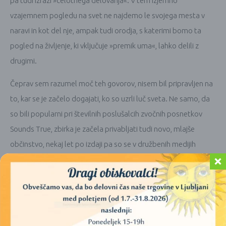
pa tudi izrazi »celotnega delovanja«. V tem izjemno
vzajemnem pogledu na svet ne najdemo le svojega mesta v
naravi in kot del nje, ampak tudi orodja, s katerimi bomo ta
pogled na življenje, ki vključuje »premik uma«, lahko delili z
drugimi.
Čeprav sem razumel moč teh govorov, nisem bil pripravljen na
to, kar se je začelo dogajati, ko so uzrli luč sveta. Ne samo, da
so bili popularni pri številnih poslušalcih zvočnih posnetkov
Sounds True, zbirka je začela privabljati tudi novo, mlajše
občinstvo, nekaj let po izdaji pa so se v družbenih medijih
redno začeli pojavljati citati in videoposnetki iz zbirke.
Ustvarjalni video posnetki, narejeni iz krajših posnetkov, so
dosegali na milijone ogledov (nazadnje smo jih našteli 20
milijonov), največje poplačilo za nadaljevanje očetovega dela
pa mi je opazovati, kako so te ideje sprejete v življenju številnih