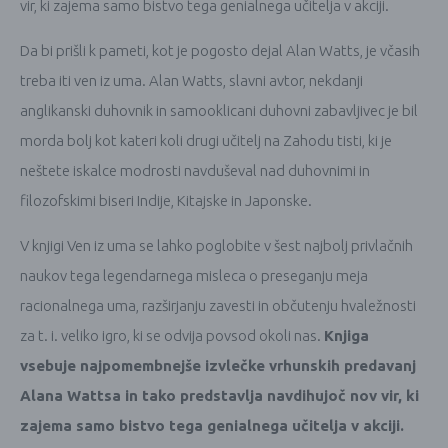
vir, ki zajema samo bistvo tega genialnega učitelja v akciji.
Da bi prišli k pameti, kot je pogosto dejal Alan Watts, je včasih
treba iti ven iz uma. Alan Watts, slavni avtor, nekdanji
anglikanski duhovnik in samooklicani duhovni zabavljivec je bil
morda bolj kot kateri koli drugi učitelj na Zahodu tisti, ki je
neštete iskalce modrosti navduševal nad duhovnimi in
filozofskimi biseri Indije, Kitajske in Japonske.
V knjigi Ven iz uma se lahko poglobite v šest najbolj privlačnih
naukov tega legendarnega misleca o preseganju meja
racionalnega uma, razširjanju zavesti in občutenju hvaležnosti
za t. i. veliko igro, ki se odvija povsod okoli nas.
Knjiga
vsebuje najpomembnejše izvlečke vrhunskih predavanj
Alana Wattsa in tako predstavlja navdihujoč nov vir, ki
zajema samo bistvo tega genialnega učitelja v akciji.