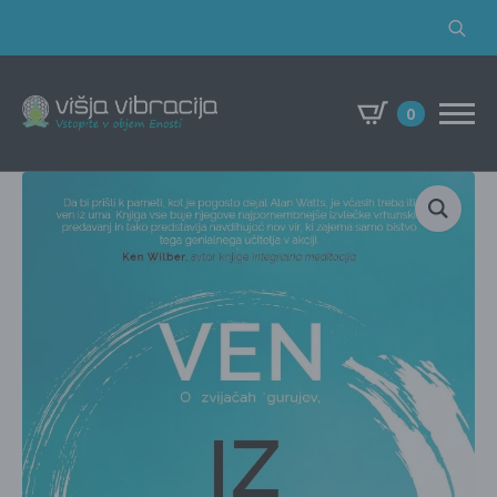
Search
for:
0