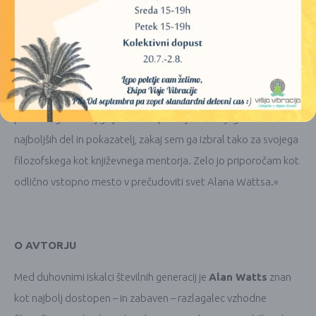
ljudi ter kako se pri tem nadalje razvijajo in dobivajo nove
oblike.
***
»Razsodnost zavedanja Alana Wattsa je nekaj resnično
posebnega. Ta knjiga je dobra spremljevalka njegovih
najboljših del in pokazatelj, zakaj sem ga izbral tako za svojega
filozofskega kot književnega mentorja. Zelo jo priporočam kot
odlično vstopno mesto v prečudoviti svet Alana Wattsa.«
O AVTORJU
Med duhovnimi iskalci številnih generacij je
Alan Watts
znan
kot najbolj dostopen – in zabaven – razlagalec vzhodne