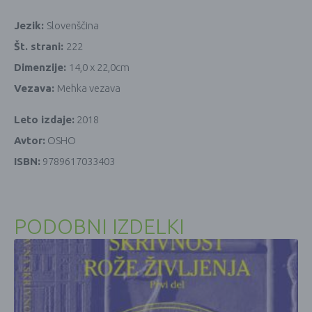
Jezik:
Slovenščina
Št. strani:
222
Dimenzije:
14,0 x 22,0cm
Vezava:
Mehka vezava
Leto izdaje:
2018
Avtor:
OSHO
ISBN:
9789617033403
PODOBNI IZDELKI