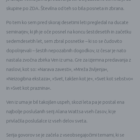
skupine po ZDA. Številna od teh so bila posneta in zbrana.
Po tem ko sem pred skoraj desetimi leti pregledal na ducate
seminarjev, ki jih je oče posnel na koncu šestdesetih in začetku
sedemdesetih let, sem zbral posnetke – ki so se čudovito
dopolnjevali – šestih nepozabnih dogodkov, iz česar je nato
nastala zvočna zbirka Ven iz uma. Gre za izjemna predavanja z
naslovi, kot so: »Narava zavesti«, »Mreža življenja«,
»Neizogibna ekstaza«, »Svet, takšen kot je«, »Svet kot sebstvo«
in »Svet kot praznina«.
Ven iz uma je bil takojšen uspeh, skozi leta pa je postal ena
najbolje poslušanih serij Alana Wattsa vseh časov, ki je
privlačila poslušalce iz vseh delov sveta.
Serija govorov se je začela z vseobsegajočimi temami, ki se