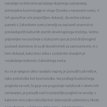
nanašajo na bistvena vprašanja skupnega zaznavanja,
primerjalne kozmologije in vloge človeka v naravnem svetu. V
teh govorih je oče prepričljivo dokazal, da večina zdrave
pameti v Zahodnem svetu temelji na zastareli znanosti in
prevladujočih kulturnih izumih devetnajstega stoletja. Vedno
pripravljen na soočenje s statusom quo je pod drobnogled
postavil domneve, ki so jih številni imeli za samoumevne, in s
tem dokazal, kako brez stika s sodobnim znanjem je
»vsakdanja realnost« Zahodnega sveta.
Ko se je njegovo delo razvijalo naprej, je ponudil tudi rešitve,
tako psihološke kot kozmološke. Na podlagi budističnega
pogleda na svet, ki ga je vse pogosteje raziskoval v okviru teh
seminarjev, je ponudil svež in prepričljiv pogled na vesolje, v
katerem smo tako neločljivi kot dobrodošli udeleženci, hkrati